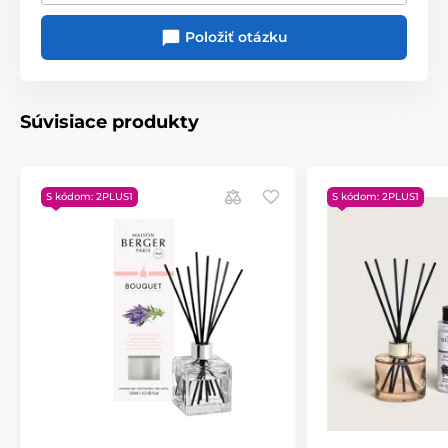
Video návod pre použitie difuzéra
Položiť otázku
Súvisiace produkty
S kódom: 2PLUS1
S kódom: 2PLUS1
Vonné tyčinky a ich použitie