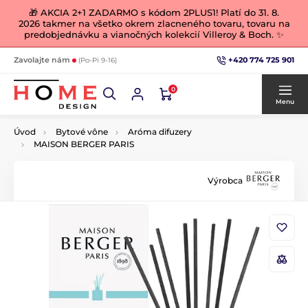
🎁 AKCIA 2+1 ZADARMO s kódom 2PLUS1! Platí do 31. 8.
2026 takmer na všetko okrem zlacneného tovaru, tovaru na
predobjednávku a vianočných kolekcií Villeroy & Boch. ✨
+420 774 725 901
Zavolajte nám
(Po-Pi 9-16)
0
Menu
Úvod
Bytové vône
Aróma difuzery
MAISON BERGER PARIS
Výrobca