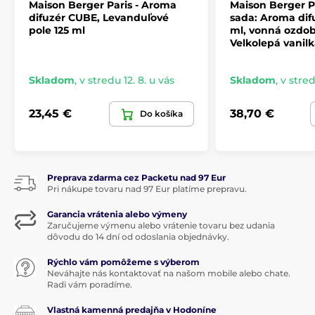
Maison Berger Paris - Aroma
Maison Berger P
Vonné tyčinky Maison Berger Paris
sú vyrobené z
difuzér CUBE, Levanduľové
sada: Aroma dif
čierneho polyméru o dĺžke 21 cm. Zaručujú veľmi
pole 125 ml
ml, vonná ozdo
rýchle vzlínanie a rovnomerné prevoňanie miestnosti
Velkolepá vanil
bez nežiaduceho zafarbenia parfumu. Vďaka
kvalitnému materiálu sú veľmi odolné, odporúčame
Skladom
,
v stredu 12. 8. u vás
Skladom
,
v stred
však ich
výmenu pri každom doplnenie či výmene
druhu interiérového parfému
. Aby tyčinky dobre
slúžili, otáčajte ich pravidelne zhruba po jednom
23,45 €
38,70 €
Do košíka
týždni použití, reaktivuje tak proces vzlínanie.
Tip pre moduláciu intenzity vône:
podľa vašej
potreby použite 2-3 vonné tyčinky pre jemné
Preprava zdarma cez Packetu nad 97 Eur
prevoňanie, 4- 6 pre strednej intenzitu parfumu a 7-8
Pri nákupe tovaru nad 97 Eur platíme prepravu.
tyčiniek pre maximálnej možnej prevoňanie.
Garancia vrátenia alebo výmeny
Interiérové ​​vône Maison Berger Paris
Zaručujeme výmenu alebo vrátenie tovaru bez udania
dôvodu do 14 dní od odoslania objednávky.
Interiérové ​​parfumy
pre francúzsku značku
Maison
Rýchlo vám pomôžeme s výberom
Paris Berger
sú vytvárané v úzkej spolupráci so
Neváhajte nás kontaktovať na našom mobile alebo chate.
špecialistami z nbsp ; francúzskeho
Grasse, Meky
Radi vám poradíme.
parfumérstve
. Výhodou celého sortimentu značky je
previazanosť vôňou u rôznych typov produktov. U
Vlastná kamenná predajňa v Hodoníne