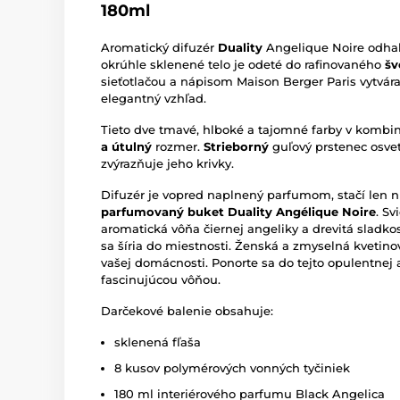
180ml
Aromatický difuzér
Duality
Angelique Noire odhaľ
okrúhle sklenené telo je odeté do rafinovaného
šv
sieťotlačou a nápisom Maison Berger Paris vytvára 
elegantný vzhľad.
Tieto dve tmavé, hlboké a tajomné farby v kombi
a útulný
rozmer.
Strieborný
guľový prstenec osvet
zvýrazňuje jeho krivky.
Difuzér je vopred naplnený parfumom, stačí len nie
parfumovaný buket Duality Angélique Noire
. S
aromatická vôňa čiernej angeliky a drevitá sladk
sa šíria do miestnosti. Ženská a zmyselná kvetin
vašej domácnosti. Ponorte sa do tejto opulentnej 
fascinujúcou vôňou.
Darčekové balenie obsahuje:
sklenená fľaša
8 kusov polymérových vonných tyčiniek
180 ml interiérového parfumu Black Angelica