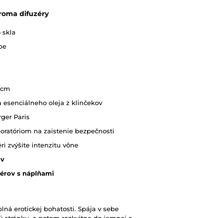
aroma difuzéry
 skla
be
5 cm
a esenciálneho oleja z klinčekov
ger Paris
oratóriom na zaistenie bezpečnosti
i zvýšite intenzitu vône
ov
zérov s náplňami
ná erotickej bohatosti. Spája v sebe
 stránku, a potom rozkvitne do jemnej a