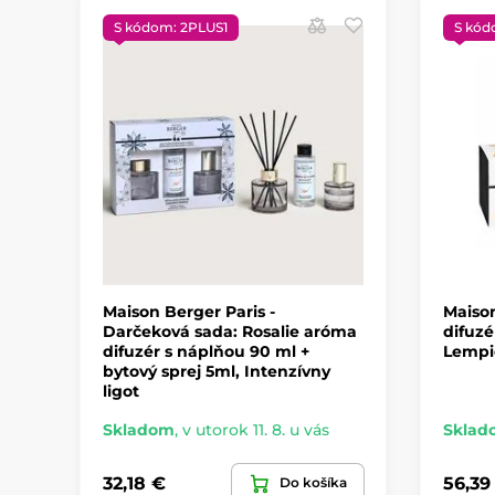
S kódom: 2PLUS1
S kód
Maison Berger Paris -
Maison
Darčeková sada: Rosalie aróma
difuzé
difuzér s náplňou 90 ml +
Lempi
bytový sprej 5ml, Intenzívny
ligot
Skladom
,
v utorok 11. 8. u vás
Sklad
32,18 €
56,39
Do košíka