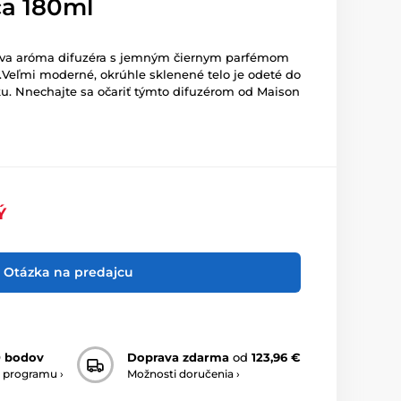
ca 180ml
ava aróma difuzéra s jemným čiernym parfémom
.
Veľmi moderné, okrúhle sklenené telo je odeté do
ku. N
nechajte sa očariť týmto difuzérom od Maison
Ý
Otázka na predajcu
0 bodov
Doprava zdarma
od
123,96 €
 programu ›
Možnosti doručenia ›