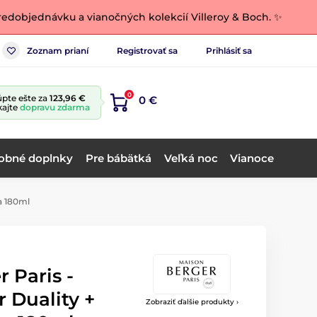
edobjednávku a vianočných kolekcií Villeroy & Boch. ✨
Zoznam prianí
Registrovať sa
Prihlásiť sa
0
pte ešte za
123,96 €
0 €
kajte
dopravu zdarma
obné doplnky
Pre bábätká
Veľká noc
Vianoce
a 180ml
 Paris -
 Duality +
Zobraziť ďalšie produkty ›