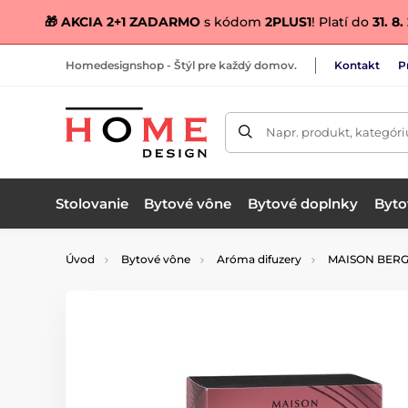
🎁 AKCIA 2+1 ZADARMO
s kódom
2PLUS1
! Platí do
31. 8
Homedesignshop - Štýl pre každý domov.
Kontakt
P
Napr. produkt, kategóri
Stolovanie
Bytové vône
Bytové doplnky
Bytov
Úvod
Bytové vône
Aróma difuzery
MAISON BERG