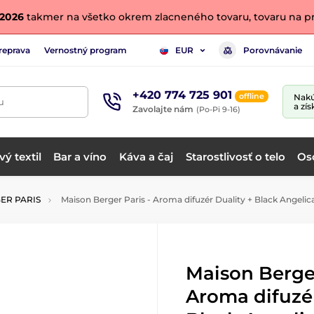
. 2026
takmer na všetko okrem zlacneného tovaru, tovaru na pr
reprava
Vernostný program
Porovnávanie
EUR
+420 774 725 901
offline
Nakú
u
a zís
Zavolajte nám
(Po-Pi 9-16)
ý textil
Bar a víno
Káva a čaj
Starostlivosť o telo
Os
ER PARIS
Maison Berger Paris - Aroma difuzér Duality + Black Angelic
Maison Berger
Aroma difuzér