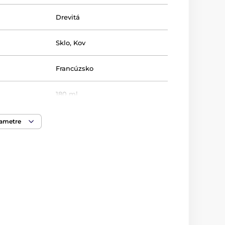
Drevitá
Sklo
,
Kov
Francúzsko
180 ml
lenie
Darčeková krabička
rametre