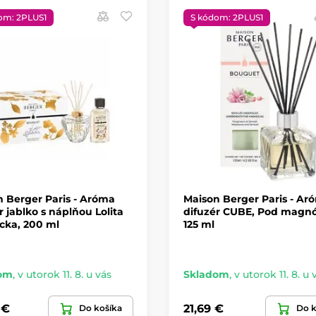
om: 2PLUS1
S kódom: 2PLUS1
 Berger Paris - Aróma
Maison Berger Paris - Ar
r jablko s náplňou Lolita
difuzér CUBE, Pod magnó
cka, 200 ml
125 ml
om
,
v utorok 11. 8. u vás
Skladom
,
v utorok 11. 8. u 
 €
21,69 €
Do košíka
Do k