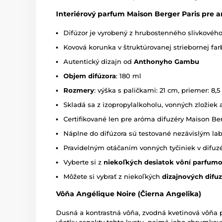
Interiérový parfum Maison Berger Paris pre 
Difúzor je vyrobený z hrubostenného slivkového
Kovová korunka v štruktúrovanej striebornej far
Autentický dizajn od
Anthonyho Gambu
Objem difúzora
: 180 ml
Rozmery
: výška s paličkami: 21 cm, priemer: 8,
Skladá sa z izopropylalkoholu, vonných zložiek 
Certifikované len pre aróma difuzéry Maison Ber
Náplne do difúzora sú testované nezávislým lab
Pravidelným otáčaním vonných tyčiniek v difuzér
Vyberte si z
niekoľkých desiatok vôní parfum
Môžete si vybrať z niekoľkých
dizajnových difu
Vôňa
Angélique Noire (Čierna Angelika)
Dusná a kontrastná vôňa, zvodná kvetinová vôňa pl
všetky aspekty tohto kvetu, najmä jeho chrumkavú