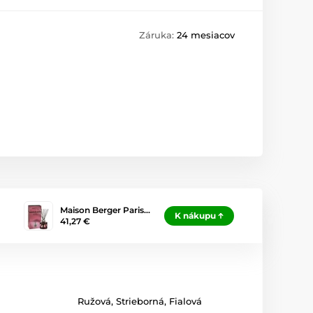
Záruka:
24 mesiacov
Maison Berger Paris…
K nákupu
41,27 €
Ružová
,
Strieborná
,
Fialová