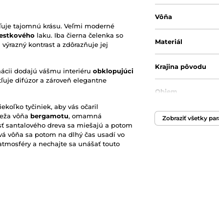
Vôňa
uje tajomnú krásu. Veľmi moderné
estkového
laku. Iba čierna čelenka so
Materiál
výrazný kontrast a zdôrazňuje jej
Krajina pôvodu
nácii dodajú vášmu interiéru
obklopujúci
ľuje difúzor a zároveň elegantne
Objem
koľko tyčiniek, aby vás očaril
vieža vôňa
bergamotu
, omamná
Originálny obal/ba
Zobraziť všetky pa
osť santalového dreva sa miešajú a potom
ová vôňa sa potom na dlhý čas usadí vo
atmosféry a nechajte sa unášať touto