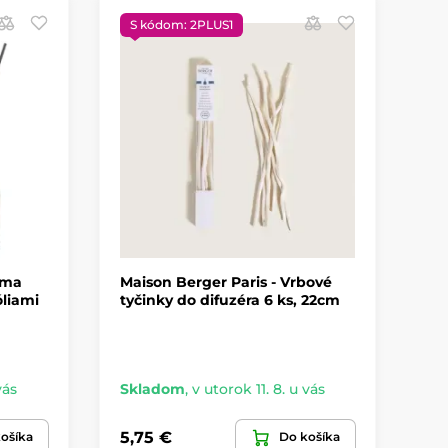
S kódom: 2PLUS1
S
óma
Maison Berger Paris - Vrbové
Ma
liami
tyčinky do difuzéra 6 ks, 22cm
di
10
vás
Skladom
,
v utorok 11. 8. u vás
Sk
5,75 €
23
ošíka
Do košíka