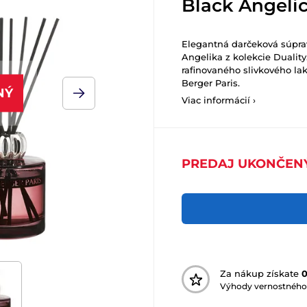
Black Angeli
Elegantná darčeková súpr
Angelika z kolekcie Duality
rafinovaného slivkového la
Berger Paris.
NÝ
Viac informácií ›
PREDAJ UKONČEN
Za nákup získate
Výhody vernostného