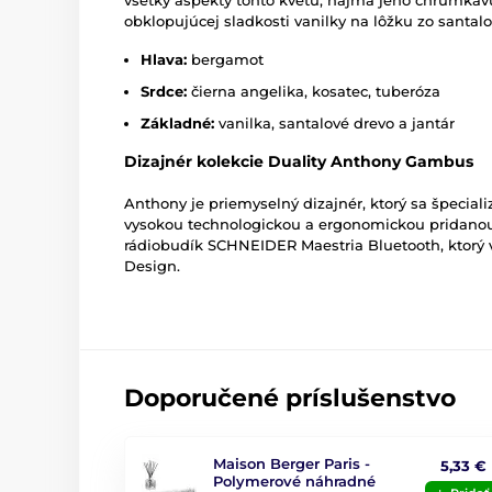
obklopujúcej sladkosti vanilky na lôžku zo santalo
Hlava:
bergamot
Srdce:
čierna angelika, kosatec, tuberóza
Základné:
vanilka, santalové drevo a jantár
Dizajnér kolekcie Duality
Anthony Gambus
Anthony je priemyselný dizajnér, ktorý sa špecial
vysokou technologickou a ergonomickou pridanou
rádiobudík SCHNEIDER Maestria Bluetooth, ktorý 
Design.
Doporučené príslušenstvo
Maison Berger Paris -
5,33 €
Polymerové náhradné