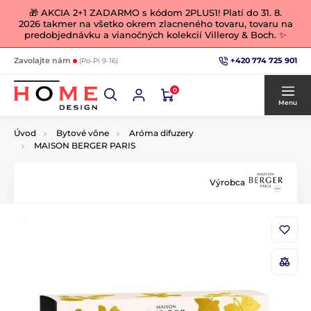
🎁 AKCIA 2+1 ZADARMO s kódom 2PLUS1! Platí do 31. 8.
2026 takmer na všetko okrem zlacneného tovaru, tovaru na
predobjednávku a vianočných kolekcií Villeroy & Boch. ✨
+420 774 725 901
Zavolajte nám
(Po-Pi 9-16)
0
Menu
Úvod
Bytové vône
Aróma difuzery
MAISON BERGER PARIS
Výrobca