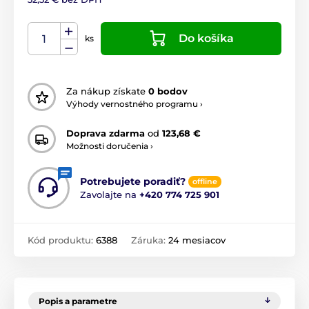
Do košíka
ks
Za nákup získate
0 bodov
Výhody vernostného programu ›
Doprava zdarma
od
123,68 €
Možnosti doručenia ›
Potrebujete poradiť?
offline
Zavolajte na
+420 774 725 901
Kód produktu:
6388
Záruka:
24 mesiacov
Popis a parametre