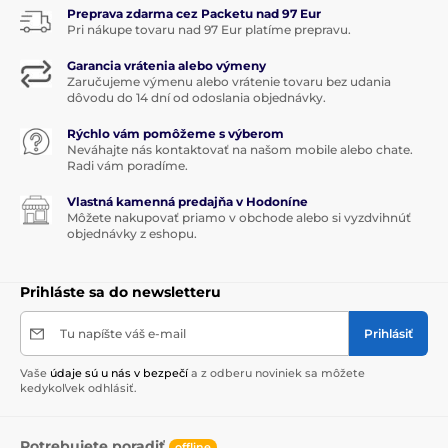
Lampa Berger
bola následne pre svoj inovatívny
Preprava zdarma cez Packetu nad 97 Eur
Pri nákupe tovaru nad 97 Eur platíme prepravu.
proces čistenia vzduchu
patentovaná
. Koncept lampy
bol v medzičase inovovaný a dnes ponúka okrem
Garancia vrátenia alebo výmeny
dekoratívnej funkcie
predovšetkým jedinečné
Zaručujeme výmenu alebo vrátenie tovaru bez udania
možnosti
čistenie vzduchu a zároveň aj prevoňanie
dôvodu do 14 dní od odoslania objednávky.
domácností
. Maison Berger Paris dosahuje so svojimi
katalytickými lampami medzinárodných úspechov.
Rýchlo vám pomôžeme s výberom
Kvôli obľube širokej verejnosti exportuje do viac ako 50
Neváhajte nás kontaktovať na našom mobile alebo chate.
svetových krajín
Radi vám poradíme.
Vlastná kamenná predajňa v Hodoníne
Môžete nakupovať priamo v obchode alebo si vyzdvihnúť
Produkt je zaradený v kategóriách
objednávky z eshopu.
MAISON BERGER PARIS
Prihláste sa do newsletteru
Maison Berger Paris
Tu napíšte váš e-mail
Prihlásiť
Vaše
údaje sú u nás v bezpečí
a z odberu noviniek sa môžete
kedykoľvek odhlásiť.
Potrebujete poradiť
offline