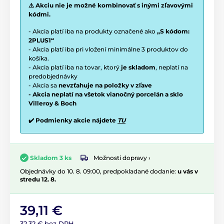
⚠️ Akciu nie je možné kombinovať s inými zľavovými
kódmi.
- Akcia platí iba na produkty označené ako
„S kódom:
2PLUS1“
- Akcia platí iba pri vložení minimálne 3 produktov do
košíka.
- Akcia platí iba na tovar, ktorý
je skladom
, neplatí na
predobjednávky
- Akcia sa
nevzťahuje na položky v zľave
- Akcia neplatí na všetok vianočný porcelán a sklo
Villeroy & Boch
✔️ Podmienky akcie nájdete
TU
Možnosti dopravy ›
Skladom 3 ks
Objednávky do 10. 8. 09:00, predpokladané dodanie:
u vás v
stredu 12. 8.
39,11 €
32,32 € bez DPH