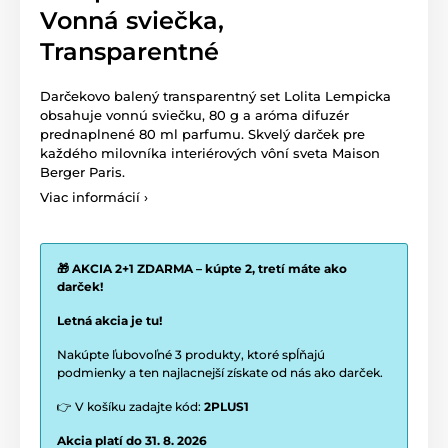
Vonná sviečka,
Transparentné
Darčekovo balený transparentný set Lolita Lempicka
obsahuje vonnú sviečku, 80 g a aróma difuzér
prednaplnené 80 ml parfumu. Skvelý darček pre
každého milovníka interiérových vôní sveta Maison
Berger Paris.
Viac informácií ›
🎁 AKCIA 2+1 ZDARMA – kúpte 2, tretí máte ako
darček!
Letná akcia je tu!
Nakúpte ľubovoľné 3 produkty, ktoré spĺňajú
podmienky a ten najlacnejší získate od nás ako darček.
👉 V košíku zadajte kód:
2PLUS1
Akcia platí do 31. 8. 2026