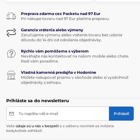
Preprava zdarma cez Packetu nad 97 Eur
Pri nákupe tovaru nad 97 Eur platíme prepravu.
Garancia vrátenia alebo výmeny
Zaručujeme výmenu alebo vrátenie tovaru bez udania
dôvodu do 14 dní od odoslania objednávky.
Rýchlo vám pomôžeme s výberom
Neváhajte nás kontaktovať na našom mobile alebo chate.
Radi vám poradíme.
Vlastná kamenná predajňa v Hodoníne
Môžete nakupovať priamo v obchode alebo si vyzdvihnúť
objednávky z eshopu.
Prihláste sa do newsletteru
Tu napíšte váš e-mail
Prihlásiť
Vaše
údaje sú u nás v bezpečí
a z odberu noviniek sa môžete
kedykoľvek odhlásiť.