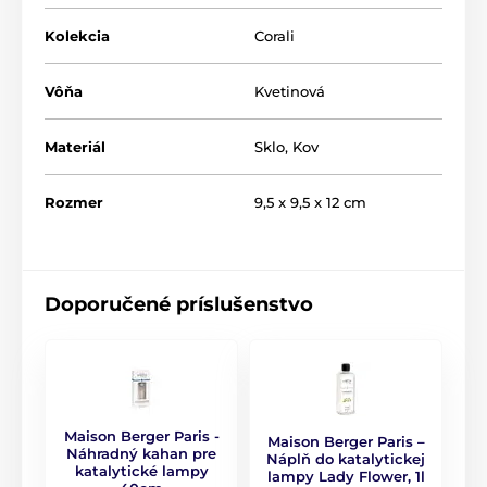
Kolekcia
Corali
Vôňa
Kvetinová
Materiál
Sklo
,
Kov
Rozmer
9,5 x 9,5 x 12 cm
Objem
250 ml
,
370 ml
Doporučené príslušenstvo
Čas difúze
10h difuze - 40h vôňa
Originálny obal/balenie
Darčeková krabička
Maison Berger Paris -
Maison Berger Paris –
Náhradný kahan pre
Náplň do katalytickej
katalytické lampy
lampy Lady Flower, 1l