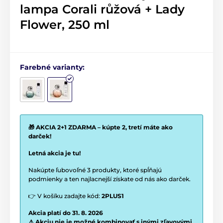
lampa Corali růžová + Lady
Flower, 250 ml
Farebné varianty:
🎁 AKCIA 2+1 ZDARMA – kúpte 2, tretí máte ako
darček!
Letná akcia je tu!
Nakúpte ľubovoľné 3 produkty, ktoré spĺňajú
podmienky a ten najlacnejší získate od nás ako darček.
👉 V košíku zadajte kód:
2PLUS1
Akcia platí do 31. 8. 2026
⚠️ Akciu nie je možné kombinovať s inými zľavovými