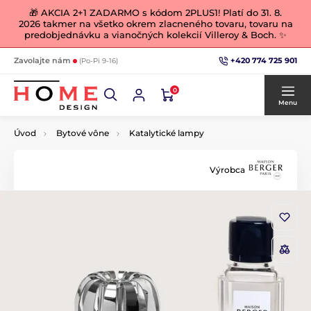
🎁 AKCIA 2+1 ZADARMO s kódom 2PLUS1! Platí do 31. 8.
2026 takmer na všetko okrem zlacneného tovaru, tovaru na
predobjednávku a vianočných kolekcií Villeroy & Boch. ✨
+420 774 725 901
Zavolajte nám
(Po-Pi 9-16)
0
Menu
Úvod
Bytové vône
Katalytické lampy
Výrobca