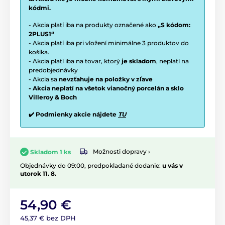
kódmi.
- Akcia platí iba na produkty označené ako
„S kódom:
2PLUS1“
- Akcia platí iba pri vložení minimálne 3 produktov do
košíka.
- Akcia platí iba na tovar, ktorý
je skladom
, neplatí na
predobjednávky
- Akcia sa
nevzťahuje na položky v zľave
- Akcia neplatí na všetok vianočný porcelán a sklo
Villeroy & Boch
✔️ Podmienky akcie nájdete
TU
Možnosti dopravy ›
Skladom 1 ks
Objednávky do 09:00, predpokladané dodanie:
u vás v
utorok 11. 8.
54,90 €
45,37 € bez DPH