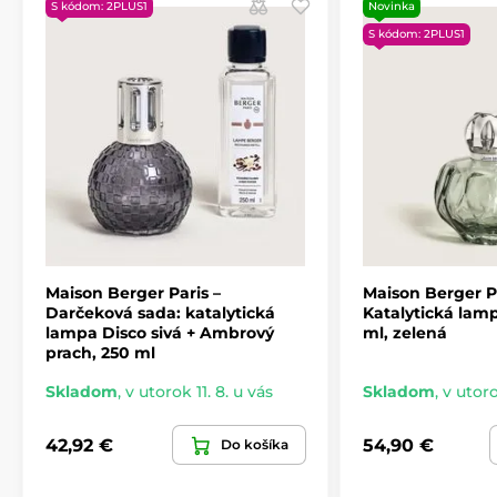
S kódom: 2PLUS1
Novinka
S kódom: 2PLUS1
Maison Berger Paris –
Maison Berger Pa
Darčeková sada: katalytická
Katalytická lamp
lampa Disco sivá + Ambrový
ml, zelená
prach, 250 ml
Skladom
,
v utorok 11. 8. u vás
Skladom
,
v utoro
42,92 €
54,90 €
Do košíka