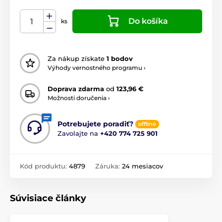
Do košíka
ks
Za nákup získate
1 bodov
Výhody vernostného programu ›
Doprava zdarma
od
123,96 €
Možnosti doručenia ›
Potrebujete poradiť?
offline
Zavolajte na
+420 774 725 901
Kód produktu:
4879
Záruka:
24 mesiacov
Súvisiace články