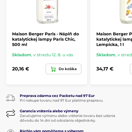
Maison Berger Paris - Náplň do
Maison Berger P
katalytickej lampy Paris Chic,
katalytickej lam
500 ml
Lempicka, 1 l
Skladom
,
v stredu 12. 8. u vás
Skladom
,
v stred
20,16 €
34,17 €
Do košíka
Preprava zdarma cez Packetu nad 97 Eur
Pri nákupe tovaru nad 97 Eur platíme prepravu.
Garancia vrátenia alebo výmeny
Zaručujeme výmenu alebo vrátenie tovaru bez udania
dôvodu do 14 dní od odoslania objednávky.
Rýchlo vám pomôžeme s výberom