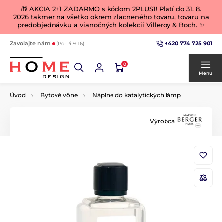
🎁 AKCIA 2+1 ZADARMO s kódom 2PLUS1! Platí do 31. 8.
2026 takmer na všetko okrem zlacneného tovaru, tovaru na
predobjednávku a vianočných kolekcií Villeroy & Boch. ✨
+420 774 725 901
Zavolajte nám
(Po-Pi 9-16)
0
Menu
Úvod
Bytové vône
Náplne do katalytických lámp
Výrobca