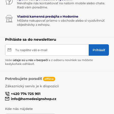
Neváhajte nás kontaktovať na našom mobile alebo chate.
Radi vám poradíme.
Vlastná kamenná predajňa v Hodoníne
Môžete nakupovať priamo v obchode alebo si vyzdvihnúť
objednávky z eshopu.
Prihláste sa do newsletteru
Tu napíšte váš e-mail
Prihlásiť
Vaše
údaje sú u nás v bezpečí
a z odberu noviniek sa môžete
kedykoľvek odhlásiť.
Potrebujete poradiť
offline
Zákaznický servis je k dispozícii
+420 774 725 901
info@homedesignshop.cz
Kde nás nájdete