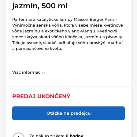
jazmín, 500 ml
Parfém pre katalytické lampy Maison Berger Paris -
Výnimočná ženská vôňa, ktorá v sebe mieša kvetinové
vône jazmínu a exotického ylang-ylangu. Kvetinové
srdce skrýva akord vôňou klinčeka, jazmínu a pivonky.
Telo je ovocné, sladké, odhaľuje vôňu broskýň, marhúľ
a pomarančového kvetu.
Viac informácií ›
PREDAJ UKONČENÝ
Otázka na predajcu
Za nákup získate
0 bodov