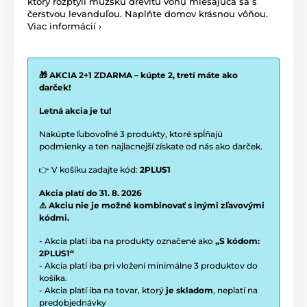
ktorý rozptýli mužskú drevitú vôňu miešajúca sa s
čerstvou levanduľou. Naplňte domov krásnou vôňou.
Viac informácií ›
🎁 AKCIA 2+1 ZDARMA – kúpte 2, tretí máte ako
darček!
Letná akcia je tu!
Nakúpte ľubovoľné 3 produkty, ktoré spĺňajú
podmienky a ten najlacnejší získate od nás ako darček.
👉 V košíku zadajte kód:
2PLUS1
Akcia platí do 31. 8. 2026
⚠️ Akciu nie je možné kombinovať s inými zľavovými
kódmi.
- Akcia platí iba na produkty označené ako
„S kódom:
2PLUS1“
- Akcia platí iba pri vložení minimálne 3 produktov do
košíka.
- Akcia platí iba na tovar, ktorý
je skladom
, neplatí na
predobjednávky