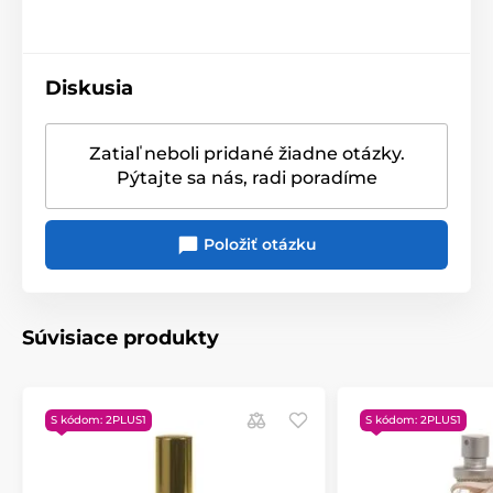
Diskusia
Produkt je zaradený v kategóriách
Zatiaľ neboli pridané žiadne otázky.
Pre mužov
Valentínka pre mužov
Pýtajte sa nás, radi poradíme
Spreje na vankúše
VÔNA V AKCII
Položiť otázku
Súvisiace produkty
S kódom: 2PLUS1
S kódom: 2PLUS1