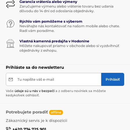
Garancia vrátenia alebo výmeny
Zaručujeme výmenu alebo vrátenie tovaru bez udania
dôvodu do 14 dní od odoslania objednávky.
Rýchlo vám pomôžeme s výberom
Neváhajte nás kontaktovať na našom mobile alebo chate.
Radi vám poradíme.
Vlastná kamenná predajňa v Hodoníne
Môžete nakupovať priamo v obchode alebo si vyzdvihnúť
objednávky z eshopu.
Prihláste sa do newsletteru
Tu napíšte váš e-mail
Prihlásiť
Vaše
údaje sú u nás v bezpečí
a z odberu noviniek sa môžete
kedykoľvek odhlásiť.
Potrebujete poradiť
offline
Zákaznický servis je k dispozícii
+420 774 725 901