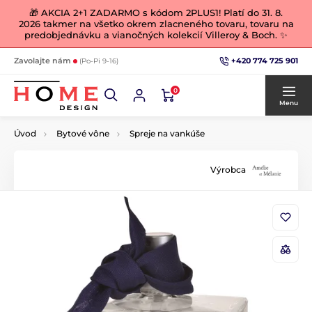
🎁 AKCIA 2+1 ZADARMO s kódom 2PLUS1! Platí do 31. 8.
2026 takmer na všetko okrem zlacneného tovaru, tovaru na
predobjednávku a vianočných kolekcií Villeroy & Boch. ✨
+420 774 725 901
Zavolajte nám
(Po-Pi 9-16)
0
Menu
Úvod
Bytové vône
Spreje na vankúše
Výrobca