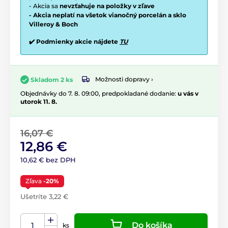
- Akcia sa
nevzťahuje na položky v zľave
- Akcia neplatí na všetok vianočný porcelán a sklo
Villeroy & Boch
✔️ Podmienky akcie nájdete
TU
Možnosti dopravy ›
Skladom 2 ks
Objednávky do 7. 8. 09:00, predpokladané dodanie:
u vás v
utorok 11. 8.
16,07 €
12,86 €
10,62 € bez DPH
Zľava
-20%
Ušetríte 3,22 €
Do košíka
ks