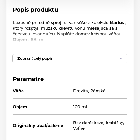
Popis produktu
Luxusné prírodné sprej na vankúše z kolekcie
Marius
,
ktorý rozptýli mužskú drevitú vôňu miešajúca sa s
čerstvou levanduľou. Naplňte domov krásnou vôňou.
Objem
: 100 ml
Kolekcia
Marius
- Mužská vôňa s jemnou vôňou
čerstvej levandule a zmesou drevín, taká je kolekcia
Marious. Kúzlu Marious od Lothantique jednoducho
Zobraziť celý popis
nemôžete odolať.
Marius
a Fanny, príbeh dvoch detí z Provence,
Parametre
oddelených vkusom pre dobrodružstvo. Lothantique je
znovu spája okolo jemné zmesi otvoreného mora a
Vôňa
Drevitá
,
Pánská
kvetinová kytice.
Naša filozofia spočinie v spojení tradície s
Objem
100 ml
modernizáciou a aplikácie praktiky Heute-Provence,
dnešným pokrokom v technológii o starostlivosti o
pleť. Výrobky
Lothantique
sú formulované s ohľadom
Bez darčekovej krabičky
,
Originálny obal/balenie
na životné prostredie. Tým že používame
reciklované
Voľne
balenie rešpektujeme prírodu