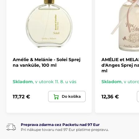
Amélie & Melánie - Solei Sprej
AMÉLIE et MELAN
na vankúše, 100 ml
d'Anges Sprej na
ml
Skladom
,
v utorok 11. 8. u vás
Skladom
,
v utoro
17,72 €
12,36 €
Do košíka
Preprava zdarma cez Packetu nad 97 Eur
Pri nákupe tovaru nad 97 Eur platíme prepravu.