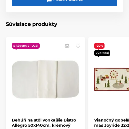
Súvisiace produkty
S kódom: 2PLUS1
-20%
Výpredaj
Behúň na stôl vonkajšie Bistro
Vianočný gobelí
Allegro 50x140cm, krémový
mas Joyride 32x