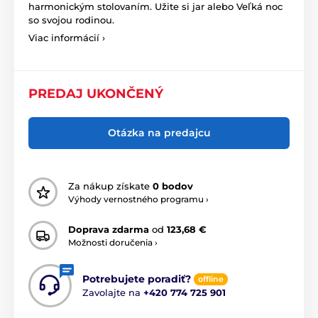
harmonickým stolovaním. Užite si jar alebo Veľká noc
so svojou rodinou.
Viac informácií ›
PREDAJ UKONČENÝ
Otázka na predajcu
Za nákup získate
0 bodov
Výhody vernostného programu ›
Doprava zdarma
od
123,68 €
Možnosti doručenia ›
Potrebujete poradiť?
offline
Zavolajte na
+420 774 725 901