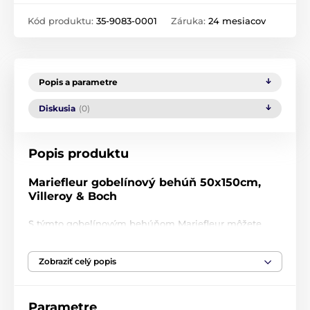
Kód produktu:
35-9083-0001
Záruka:
24 mesiacov
Popis a parametre
Diskusia
(0)
Popis produktu
Mariefleur gobelínový behúň 50x150cm,
Villeroy & Boch
S týmto gobelínovým behúňom
Mariefleur
môžete
svojmu stolu dodať atraktívny kontrast. Je vyrobená z
látky, ktorú je možné ľahko vyprať a použiť ju tak pri
Zobraziť celý popis
ďalšej príležitosti. V kombinácii s vašim stolom alebo
jemným bielym obrusom je ich efekt predovšetkým z
látky, obzvlášť elegantný a štýlový.
Parametre