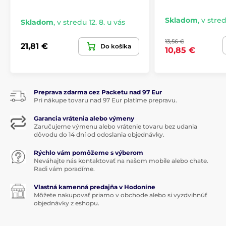
Skladom
,
v stred
Skladom
,
v stredu 12. 8. u vás
13,56 €
21,81 €
Do košíka
10,85 €
Preprava zdarma cez Packetu nad 97 Eur
Pri nákupe tovaru nad 97 Eur platíme prepravu.
Garancia vrátenia alebo výmeny
Zaručujeme výmenu alebo vrátenie tovaru bez udania
dôvodu do 14 dní od odoslania objednávky.
Rýchlo vám pomôžeme s výberom
Neváhajte nás kontaktovať na našom mobile alebo chate.
Radi vám poradíme.
Vlastná kamenná predajňa v Hodoníne
Môžete nakupovať priamo v obchode alebo si vyzdvihnúť
objednávky z eshopu.