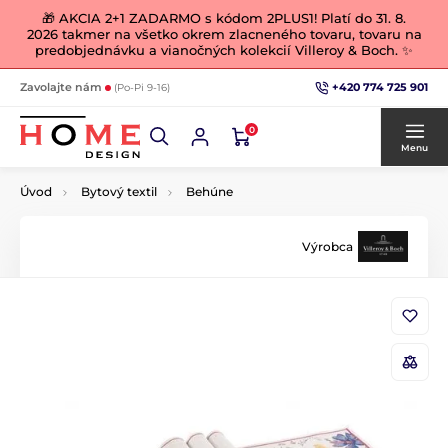
🎁 AKCIA 2+1 ZADARMO s kódom 2PLUS1! Platí do 31. 8.
2026 takmer na všetko okrem zlacneného tovaru, tovaru na
predobjednávku a vianočných kolekcií Villeroy & Boch. ✨
+420 774 725 901
Zavolajte nám
(Po-Pi 9-16)
0
Menu
Úvod
Bytový textil
Behúne
Výrobca