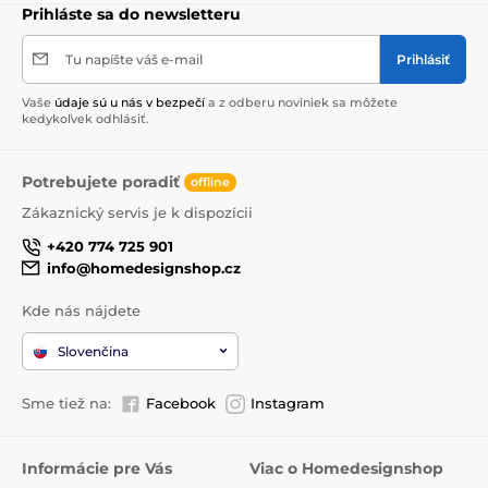
Prihláste sa do newsletteru
Tu napíšte váš e-mail
Prihlásiť
Vaše
údaje sú u nás v bezpečí
a z odberu noviniek sa môžete
kedykoľvek odhlásiť.
Potrebujete poradiť
offline
Zákaznický servis je k dispozícii
+420 774 725 901
info@homedesignshop.cz
Kde nás nájdete
Slovenčina
Sme tiež na:
Facebook
Instagram
Informácie pre Vás
Viac o Homedesignshop