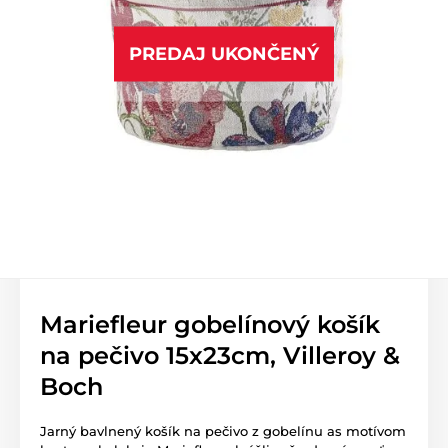
PREDAJ UKONČENÝ
Mariefleur gobelínový košík
na pečivo 15x23cm, Villeroy &
Boch
Jarný bavlnený košík na pečivo z gobelínu as motívom