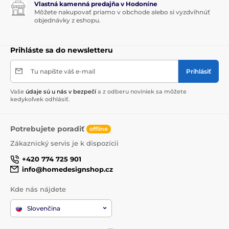
Vlastná kamenná predajňa v Hodoníne
Môžete nakupovať priamo v obchode alebo si vyzdvihnúť
objednávky z eshopu.
Prihláste sa do newsletteru
Tu napíšte váš e-mail
Prihlásiť
Vaše
údaje sú u nás v bezpečí
a z odberu noviniek sa môžete
kedykoľvek odhlásiť.
Potrebujete poradiť
offline
Zákaznický servis je k dispozícii
+420 774 725 901
info@homedesignshop.cz
Kde nás nájdete
Slovenčina