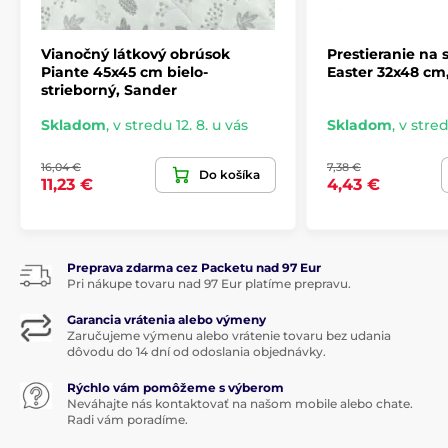
Vianočný látkový obrúsok
Prestieranie na 
Piante 45x45 cm bielo-
Easter 32x48 cm
strieborný, Sander
Skladom
,
v stredu 12. 8. u vás
Skladom
,
v stred
16,04 €
7,38 €
Do košíka
11,23 €
4,43 €
Preprava zdarma cez Packetu nad 97 Eur
Pri nákupe tovaru nad 97 Eur platíme prepravu.
Garancia vrátenia alebo výmeny
Zaručujeme výmenu alebo vrátenie tovaru bez udania
dôvodu do 14 dní od odoslania objednávky.
Rýchlo vám pomôžeme s výberom
Neváhajte nás kontaktovať na našom mobile alebo chate.
Radi vám poradíme.