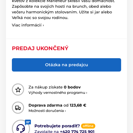
kvetov z kolekcie Mariefleur skrášli vašu domácnosť.
Zapôsobte na svojich hostí na brunch, obed alebo
večeru harmonickým stolovaním. Užite si jar alebo
Veľká noc so svojou rodinou.
Viac informácií ›
PREDAJ UKONČENÝ
Otázka na predajcu
Za nákup získate
0 bodov
Výhody vernostného programu ›
Doprava zdarma
od
123,68 €
Možnosti doručenia ›
Potrebujete poradiť?
offline
Zavolajte na
+420 774 725 901