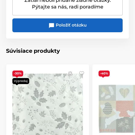
Zatiaľ neboli pridané žiadne otázky.
Pýtajte sa nás, radi poradíme
Položiť otázku
Súvisiace produkty
-30%
-40%
Výpredaj