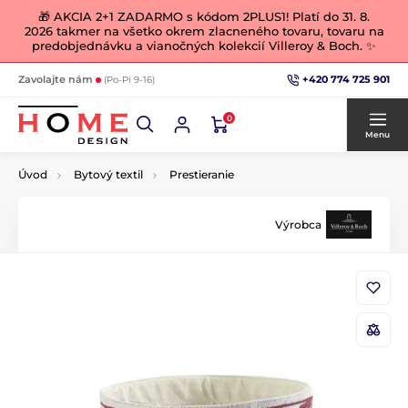
🎁 AKCIA 2+1 ZADARMO s kódom 2PLUS1! Platí do 31. 8.
2026 takmer na všetko okrem zlacneného tovaru, tovaru na
predobjednávku a vianočných kolekcií Villeroy & Boch. ✨
+420 774 725 901
Zavolajte nám
(Po-Pi 9-16)
0
Menu
Úvod
Bytový textil
Prestieranie
Výrobca