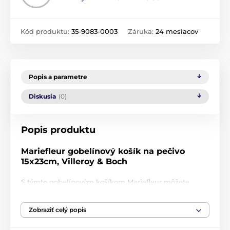
Kód produktu:
35-9083-0003
Záruka:
24 mesiacov
Popis a parametre
Diskusia
(0)
Popis produktu
Mariefleur gobelínový košík na pečivo
15x23cm, Villeroy & Boch
S týmto gobelínovým košíkom
Mariefleur
môžete
svojmu stolu dodať atraktívny kontrast. Je vyrobená z
látky, ktorú je možné ľahko vyprať a použiť ju tak pri
Zobraziť celý popis
ďalšej príležitosti. V kombinácii s vašim stolom alebo
jemným bielym obrusom je jeho efekt predovšetkým