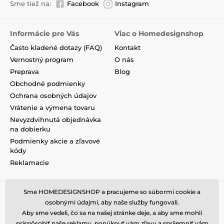
Sme tiež na:
Facebook
Instagram
Informácie pre Vás
Viac o Homedesignshop
Často kladené dotazy (FAQ)
Kontakt
Vernostný program
O nás
Preprava
Blog
Obchodné podmienky
Ochrana osobných údajov
Vrátenie a výmena tovaru
Nevyzdvihnutá objednávka
na dobierku
Podmienky akcie a zľavové
kódy
Reklamacie
Sme HOMEDESIGNSHOP a pracujeme so súbormi cookie a
osobnými údajmi, aby naše služby fungovali.
Aby sme vedeli, čo sa na našej stránke deje, a aby sme mohli
prispôsobiť naše reklamy, ponúknuť vám zľavu a spríjemniť vám