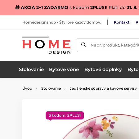
🎁 AKCIA 2+1 ZADARMO
s kódom
2PLUS1
! Platí do
31. 8
Homedesignshop - Štýl pre každý domov.
Kontakt
P
Napr. produkt, kategóri
Stolovanie
Bytové vône
Bytové doplnky
Bytov
Úvod
Stolovanie
Jedálenské súpravy a kávové servisy
S kódom: 2PLUS1