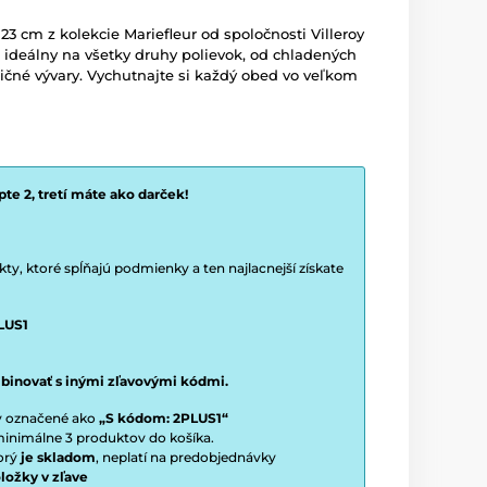
3 cm z kolekcie Mariefleur od spoločnosti Villeroy
e ideálny na všetky druhy polievok, od chladených
dičné vývary. Vychutnajte si každý obed vo veľkom
te 2, tretí máte ako darček!
y, ktoré spĺňajú podmienky a ten najlacnejší získate
LUS1
binovať s inými zľavovými kódmi.
ty označené ako
„S kódom: 2PLUS1“
í minimálne 3 produktov do košíka.
torý
je skladom
, neplatí na predobjednávky
ložky v zľave