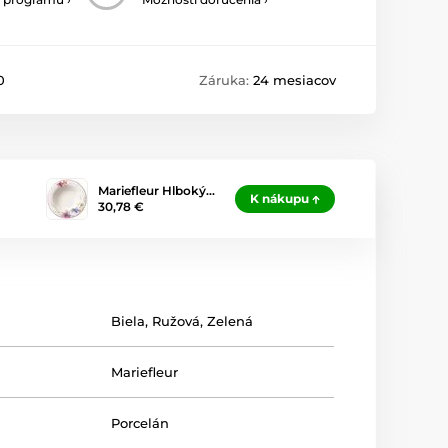
0
Záruka:
24 mesiacov
Mariefleur Hlboký…
K nákupu
30,78 €
Biela
,
Ružová
,
Zelená
Mariefleur
Porcelán