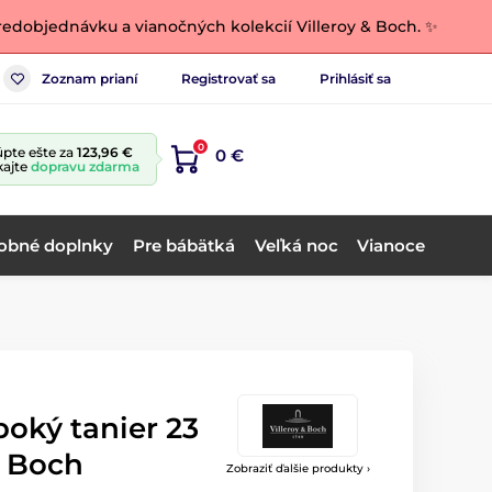
edobjednávku a vianočných kolekcií Villeroy & Boch. ✨
Zoznam prianí
Registrovať sa
Prihlásiť sa
0
pte ešte za
123,96 €
0 €
kajte
dopravu zdarma
obné doplnky
Pre bábätká
Veľká noc
Vianoce
boký tanier 23
& Boch
Zobraziť ďalšie produkty ›