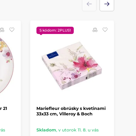
S kódom: 2PLUS1
S
r 21
Mariefleur obrúsky s kvetinami
Ma
33x33 cm, Villeroy & Boch
hl
Vi
vás
Skladom
,
v utorok 11. 8. u vás
Sk