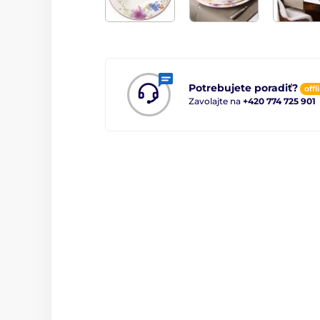
Potrebujete poradiť?
offl
Zavolajte na
+420 774 725 901