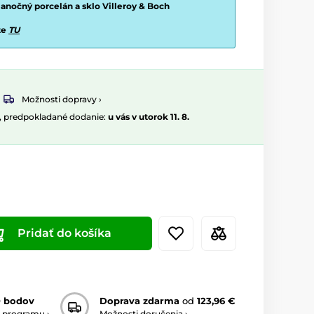
vianočný porcelán a sklo Villeroy & Boch
te
TU
Možnosti dopravy ›
, predpokladané dodanie:
u vás v utorok 11. 8.
Pridať do košíka
0 bodov
Doprava zdarma
od
123,96 €
 programu ›
Možnosti doručenia ›