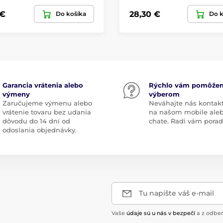
 €
28,30 €
Do košíka
Do k
Garancia vrátenia alebo
Rýchlo vám pomôže
výmeny
výberom
Zaručujeme výmenu alebo
Neváhajte nás kontak
vrátenie tovaru bez udania
na našom mobile ale
dôvodu do 14 dní od
chate. Radi vám pora
odoslania objednávky.
Tu napíšte váš e-mail
Vaše
údaje sú u nás v bezpečí
a z odber