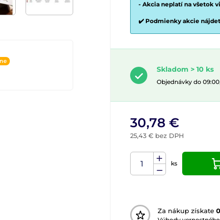
- Akcia neplatí na všetok 
✔️ Podmienky akcie nájde
ine
Skladom > 10 ks
Objednávky do 09:00
30,78 €
25,43 € bez DPH
ks
Za nákup získate
Výhody vernostného