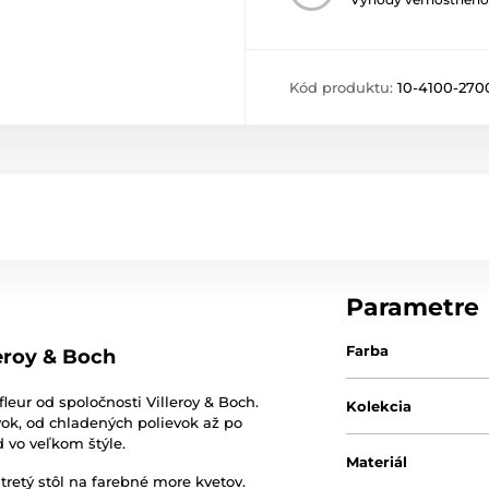
Kód produktu:
10-4100-270
Parametre
Farba
leroy & Boch
leur od spoločnosti Villeroy & Boch.
Kolekcia
evok, od chladených polievok až po
d vo veľkom štýle.
Materiál
retý stôl na farebné more kvetov.