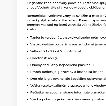
Elegantne zaoblené tvary porcelánu ešte viac spr
chodu.
Vychutnajte si víkendový obed v obľúbeno
Romantické kvetinové vzory so sviežim a modern
vidiecky štýl: kolekcia
Mariefleur Basic
, inšpirova
premení váš stôl na letnú záhradu vďaka žiarivo 
kvetom.
Tanier je vyrobený z vysokokvalitného prémiov
Vysokokvalitný porcelán s romantickými jarným
Veľkosť: 23 x 23 x 4,5 cm, 400 ml
Hmotnosť: 450 g
Odolný riad, ktorý nepodlieha praskaniu
Povrch taniera je glazovaný a krásne sa leskne
Dno nie je glazované, ale špeciálne upravené, a
Vďaka vysokokvalitnému spracovaniu je vhodný 
Pečiatka na spodnej strane informuje o značke 
Výroba pokrmov je šetrná k životnému prostred