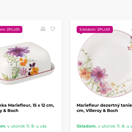
om: 2PLUS1
S kódom: 2PLUS1
ka Mariefleur, 15 x 12 cm,
Mariefleur dezertný tanie
oy & Boch
cm, Villeroy & Boch
om
,
v utorok 11. 8. u vás
Skladom
,
v utorok 11. 8. u 