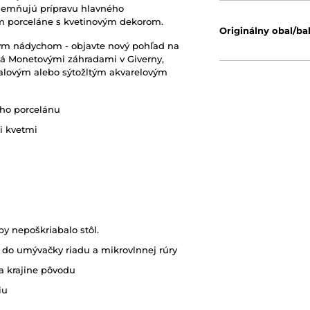
íjemňujú prípravu hlavného
m porceláne s kvetinovým dekorom.
Originálny obal/ba
ým nádychom - objavte nový pohľad na
ná Monetovými záhradami v Giverny,
fialovým alebo sýtožltým akvarelovým
ého porcelánu
i kvetmi
by nepoškriabalo stôl.
do umývačky riadu a mikrovlnnej rúry
a krajine pôvodu
iu