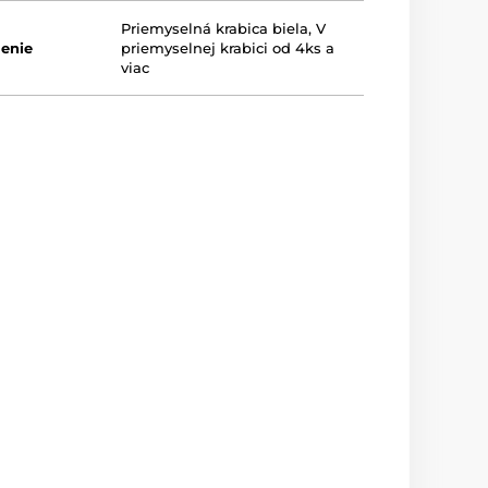
Priemyselná krabica biela
,
V
lenie
priemyselnej krabici od 4ks a
viac