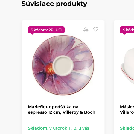
Súvisiace produkty
S kódom: 2PLUS1
S kód
Mariefleur podšálka na
Máslen
espresso 12 cm, Villeroy & Boch
Viller
Skladom
,
v utorok 11. 8. u vás
Sklad