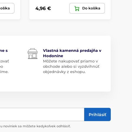
4,96 €
92
ošíka
Do košíka
me s
Vlastná kamenná predajňa v
Hodoníne
tovať
Môžete nakupovať priamo v
bo
obchode alebo si vyzdvihnúť
díme.
objednávky z eshopu.
Prihlásiť
u noviniek sa môžete kedykoľvek odhlásiť.