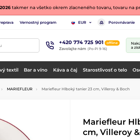
. 2026
takmer na všetko okrem zlacneného tovaru, tovaru na pr
reprava
Vernostný program
Porovnávanie
EUR
+420 774 725 901
offline
Nakú
u
a zís
Zavolajte nám
(Po-Pi 9-16)
ý textil
Bar a víno
Káva a čaj
Starostlivosť o telo
Os
MARIEFLEUR
Mariefleur Hlboký tanier 23 cm, Villeroy & Boch
Mariefleur Hl
cm, Villeroy 