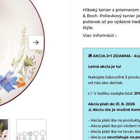
Hlboký tanier s priemerom 2
& Boch.
Polievkový tanier j
polievok až po výdatné tra
štýle.
Viac informácií ›
🎁 AKCIA 2+1 ZDARMA – kúp
Letná akcia je tu!
Nakúpte ľubovoľné 3 produkt
od nás ako darček.
👉 V košíku zadajte kód:
2P
Akcia platí do 31. 8. 2026
⚠️ Akciu nie je možné kom
- Akcia platí iba na produk
- Akcia platí iba pri vložen
- Akcia platí iba na tovar, k
- Akcia sa
nevzťahuje na po