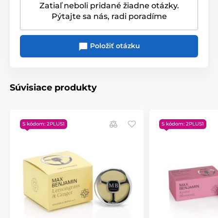
Zatiaľ neboli pridané žiadne otázky.
Pýtajte sa nás, radi poradíme
< / p>
Položiť otázku
Súvisiace produkty
S kódom: 2PLUS1
S kódom: 2PLUS1