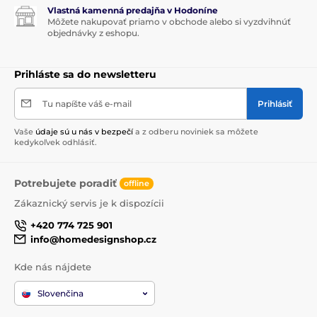
Vlastná kamenná predajňa v Hodoníne
Môžete nakupovať priamo v obchode alebo si vyzdvihnúť
objednávky z eshopu.
Prihláste sa do newsletteru
Tu napíšte váš e-mail
Prihlásiť
Vaše
údaje sú u nás v bezpečí
a z odberu noviniek sa môžete
kedykoľvek odhlásiť.
Potrebujete poradiť
offline
Zákaznický servis je k dispozícii
+420 774 725 901
info@homedesignshop.cz
Kde nás nájdete
Slovenčina