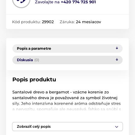
Zavolajte na
+420 774 725 901
Kód produktu:
29902
Záruka:
24 mesiacov
Popis a parametre
Diskusia
(0)
Popis produktu
Santalové drevo a bergamot - vzácne korenie zo
santalového dreva je považované za symbol životnej
sily. Jeho intenzívna korenené aróma odstraňuje stres
a nervozitu, spomaľuje ale neuspává, ľahko sa snúbi s
čerstvým závanom levandule, grapefruitu
Vôňa do auta s
talianskym
štýlom. V dekoroch, na aké
Zobraziť celý popis
si len spomeniete. Design Classic, metal, Wood, Safari,