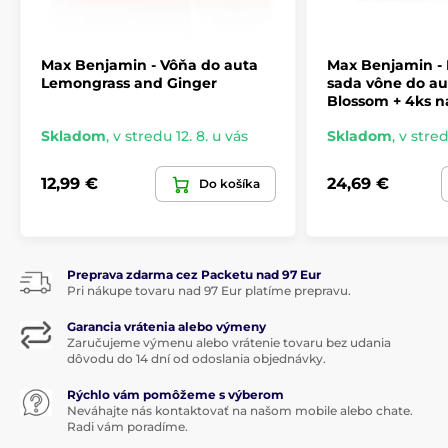
Max Benjamin - Vôňa do auta
Max Benjamin -
Lemongrass and Ginger
sada vône do au
Blossom + 4ks n
Skladom
,
v stredu 12. 8. u vás
Skladom
,
v stred
12,99 €
24,69 €
Do košíka
Preprava zdarma cez Packetu nad 97 Eur
Pri nákupe tovaru nad 97 Eur platíme prepravu.
Garancia vrátenia alebo výmeny
Zaručujeme výmenu alebo vrátenie tovaru bez udania
dôvodu do 14 dní od odoslania objednávky.
Rýchlo vám pomôžeme s výberom
Neváhajte nás kontaktovať na našom mobile alebo chate.
Radi vám poradíme.