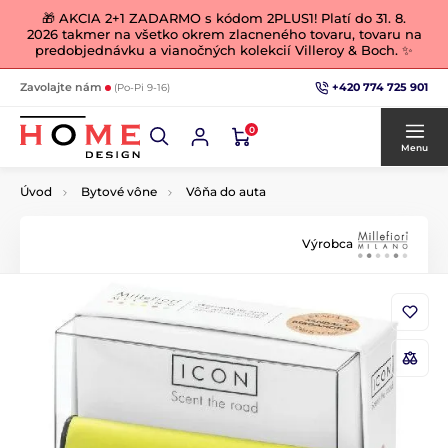
🎁 AKCIA 2+1 ZADARMO s kódom 2PLUS1! Platí do 31. 8.
2026 takmer na všetko okrem zlacneného tovaru, tovaru na
predobjednávku a vianočných kolekcií Villeroy & Boch. ✨
+420 774 725 901
Zavolajte nám
(Po-Pi 9-16)
0
Menu
Úvod
Bytové vône
Vôňa do auta
Výrobca