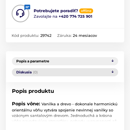
Potrebujete poradiť?
offline
Zavolajte na
+420 774 725 901
Kód produktu:
29742
Záruka:
24 mesiacov
Popis a parametre
Diskusia
(0)
Popis produktu
Popis vône:
Vanilka a drevo - dokonale harmonickú
orientálnu vôňu vytvára spojenie nevinnej vanilky so
vzácnym santalovým drevom. Jednoduchá a krásna
vôňa navodzujúce atmosféru, pohody, vyrovnanosti až
eufória láka každého k privoňanie. Vrchol: bergamot,