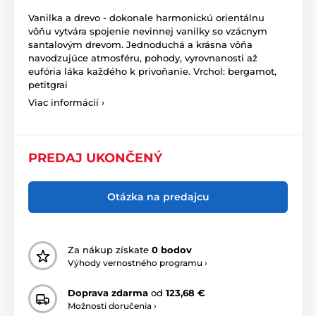
Vanilka a drevo - dokonale harmonickú orientálnu
vôňu vytvára spojenie nevinnej vanilky so vzácnym
santalovým drevom. Jednoduchá a krásna vôňa
navodzujúce atmosféru, pohody, vyrovnanosti až
eufória láka každého k privoňanie. Vrchol: bergamot,
petitgrai
Viac informácií ›
PREDAJ UKONČENÝ
Otázka na predajcu
Za nákup získate
0 bodov
Výhody vernostného programu ›
Doprava zdarma
od
123,68 €
Možnosti doručenia ›