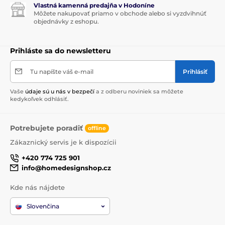
Vlastná kamenná predajňa v Hodoníne
Môžete nakupovať priamo v obchode alebo si vyzdvihnúť
objednávky z eshopu.
Prihláste sa do newsletteru
Tu napíšte váš e-mail
Prihlásiť
Vaše
údaje sú u nás v bezpečí
a z odberu noviniek sa môžete
kedykoľvek odhlásiť.
Potrebujete poradiť
offline
Zákaznický servis je k dispozícii
+420 774 725 901
info@homedesignshop.cz
Kde nás nájdete
Slovenčina