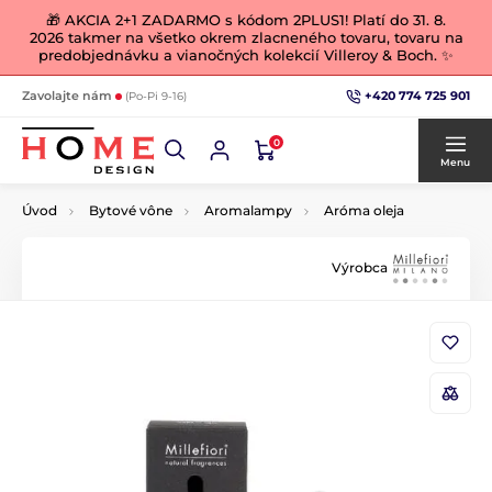
🎁 AKCIA 2+1 ZADARMO s kódom 2PLUS1! Platí do 31. 8.
2026 takmer na všetko okrem zlacneného tovaru, tovaru na
predobjednávku a vianočných kolekcií Villeroy & Boch. ✨
+420 774 725 901
Zavolajte nám
(Po-Pi 9-16)
0
Menu
Úvod
Bytové vône
Aromalampy
Aróma oleja
Výrobca