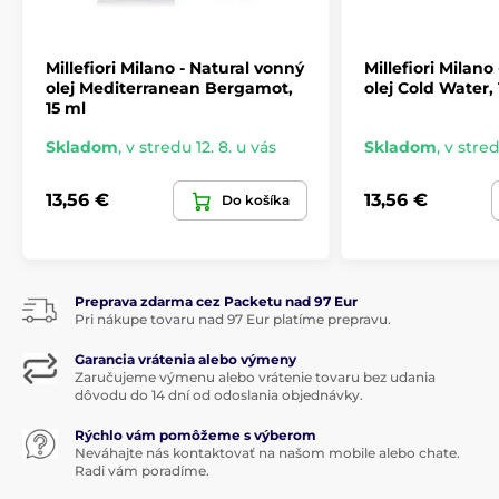
Millefiori Milano - Natural vonný
Millefiori Milano
Produkt je zaradený v kategóriách
olej Mediterranean Bergamot,
olej Cold Water, 
15 ml
Aróma oleja
Skladom
,
v stredu 12. 8. u vás
Skladom
,
v stred
Náplne do elektrického difuzéra
13,56 €
13,56 €
Do košíka
Preprava zdarma cez Packetu nad 97 Eur
Pri nákupe tovaru nad 97 Eur platíme prepravu.
Garancia vrátenia alebo výmeny
Zaručujeme výmenu alebo vrátenie tovaru bez udania
dôvodu do 14 dní od odoslania objednávky.
Rýchlo vám pomôžeme s výberom
Neváhajte nás kontaktovať na našom mobile alebo chate.
Radi vám poradíme.