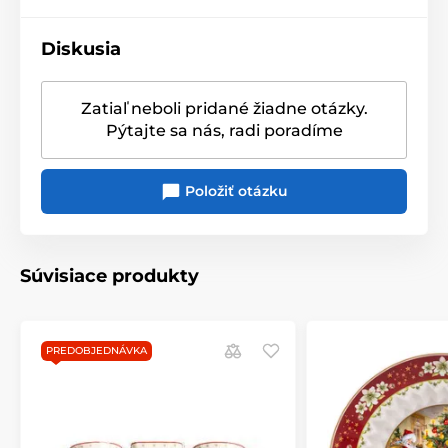
Diskusia
Produkt je zaradený v kategóriách
Zatiaľ neboli pridané žiadne otázky.
Pýtajte sa nás, radi poradíme
Jedálenské súpravy a kávové servisy
WHITE BASIC
Položiť otázku
Súvisiace produkty
PREDOBJEDNÁVKA