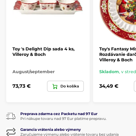
Toy 's Delight Dip sada 4 ks,
Toy's Fantasy Mi
Villeroy & Boch
Rozdávanie darč
Villeroy & Boch
August/september
Skladom
,
v stred
73,73 €
34,49 €
Do košíka
Preprava zdarma cez Packetu nad 97 Eur
Pri nákupe tovaru nad 97 Eur platíme prepravu.
Garancia vrátenia alebo výmeny
Zaručujeme výmenu alebo vrátenie tovaru bez udania