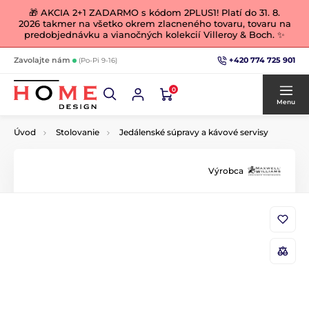
🎁 AKCIA 2+1 ZADARMO s kódom 2PLUS1! Platí do 31. 8.
2026 takmer na všetko okrem zlacneného tovaru, tovaru na
predobjednávku a vianočných kolekcií Villeroy & Boch. ✨
+420 774 725 901
Zavolajte nám
(Po-Pi 9-16)
0
Menu
Úvod
Stolovanie
Jedálenské súpravy a kávové servisy
Výrobca