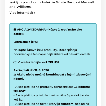
lesklým povrchom z kolekcie White Basic od Maxwell
and Williams.
Viac informácií ›
🎁 AKCIA 2+1 ZDARMA – kúpte 2, tretí máte ako
darček!
Letná akcia je tu!
Nakúpte ľubovoľné 3 produkty, ktoré spĺňajú
podmienky a ten najlacnejší získate od nás ako darček.
👉 V košíku zadajte kód:
2PLUS1
Akcia platí do 31. 8. 2026
⚠️ Akciu nie je možné kombinovať s inými zľavovými
kódmi.
- Akcia platí iba na produkty označené ako
„S kódom:
2PLUS1“
- Akcia platí iba pri vložení minimálne 3 produktov do
košíka.
- Akcia platí iba na tovar, ktorý
je skladom
, neplatí na