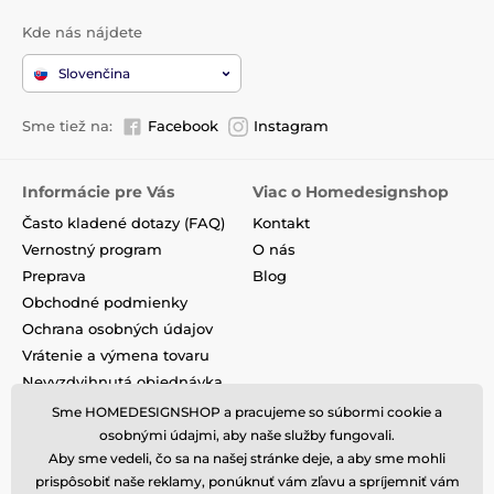
Kde nás nájdete
Slovenčina
Sme tiež na:
Facebook
Instagram
Informácie pre Vás
Viac o Homedesignshop
Často kladené dotazy (FAQ)
Kontakt
Vernostný program
O nás
Preprava
Blog
Obchodné podmienky
Ochrana osobných údajov
Vrátenie a výmena tovaru
Nevyzdvihnutá objednávka
na dobierku
Sme HOMEDESIGNSHOP a pracujeme so súbormi cookie a
Podmienky akcie a zľavové
osobnými údajmi, aby naše služby fungovali.
kódy
Aby sme vedeli, čo sa na našej stránke deje, a aby sme mohli
Reklamacie
prispôsobiť naše reklamy, ponúknuť vám zľavu a spríjemniť vám