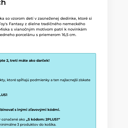
ch
a so vzorom detí v zasneženej dedinke, ktoré si
 Toy's Fantasy z dielne tradičného nemeckého
. Miska s vianočným motívom patrí k novinkám
riedneho porcelánu s priemerom 16,5 cm.
te 2, tretí máte ako darček!
y, ktoré spĺňajú podmienky a ten najlacnejší získate
LUS1
binovať s inými zľavovými kódmi.
ty označené ako
„S kódom: 2PLUS1“
í minimálne 3 produktov do košíka.