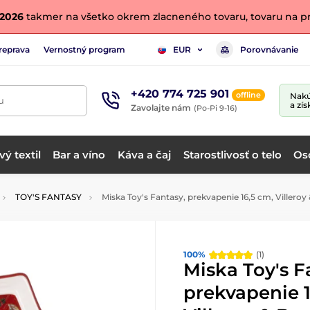
. 2026
takmer na všetko okrem zlacneného tovaru, tovaru na pr
reprava
Vernostný program
Porovnávanie
EUR
+420 774 725 901
offline
Nakú
u
a zís
Zavolajte nám
(Po-Pi 9-16)
ý textil
Bar a víno
Káva a čaj
Starostlivosť o telo
Os
TOY'S FANTASY
Miska Toy's Fantasy, prekvapenie 16,5 cm, Villeroy
100%
(1)
Miska Toy's F
prekvapenie 1