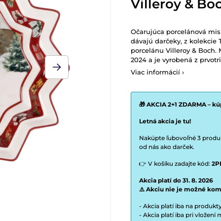
Villeroy & Bo
Očarujúca porcelánová misk
dávajú darčeky, z kolekcie
porcelánu Villeroy & Boch
2024 a je vyrobená z prvot
Viac informácií ›
🎁 AKCIA 2+1 ZDARMA – kúp
Letná akcia je tu!
Nakúpte ľubovoľné 3 produkt
od nás ako darček.
👉 V košíku zadajte kód:
2P
Akcia platí do 31. 8. 2026
⚠️ Akciu nie je možné kom
- Akcia platí iba na produk
- Akcia platí iba pri vložen