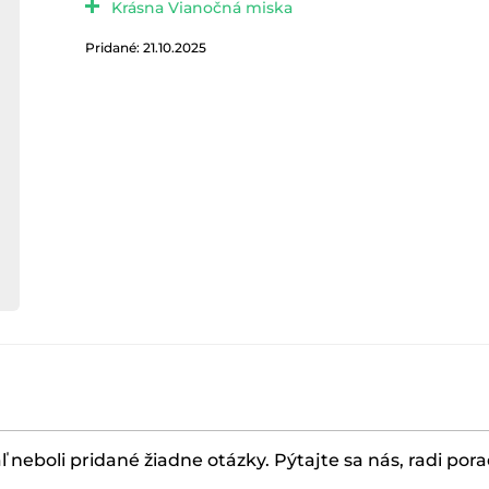
Krásna Vianočná miska
Pridané: 21.10.2025
ľ neboli pridané žiadne otázky. Pýtajte sa nás, radi por