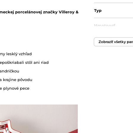
Typ
meckej porcelánovej značky Villeroy &
Hmotnosť
Vhodný do mikrovl
Zobraziť všetky pa
vny lesklý vzhľad
Vhodný do umývač
epoškriabali stôl ani riad
andričkou
Originálny obal/ba
a krajine pôvodu
ie plynové pece