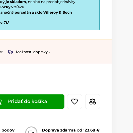
torý
je skladom
, neplatí na predobjednávky
ložky v zľave
vianočný porcelán a sklo Villeroy & Boch
te
TU
er
Možnosti dopravy ›
Pridať do košíka
0 bodov
Doprava zdarma
od
123,68 €