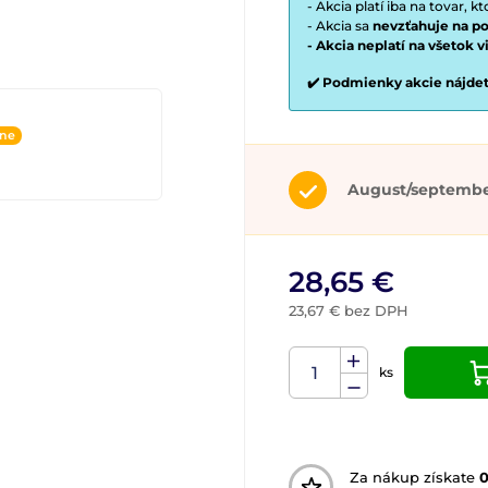
- Akcia platí iba na tovar, k
- Akcia sa
nevzťahuje na po
- Akcia neplatí na všetok 
✔️ Podmienky akcie nájde
ine
August/septemb
28,65 €
23,67 € bez DPH
ks
Za nákup získate