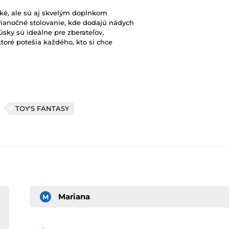
cké, ale sú aj skvelým doplnkom
vianočné stolovanie, kde dodajú nádych
úsky sú ideálne pre zberateľov,
toré potešia každého, kto si chce
TOY'S FANTASY
Mariana
M