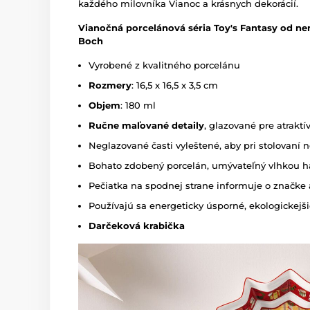
každého milovníka Vianoc a krásnych dekorácií.
Vianočná porcelánová séria Toy's Fantasy od ne
Boch
Vyrobené z kvalitného porcelánu
Rozmery
: 16,5 x 16,5 x 3,5 cm
Objem
: 180 ml
Ručne maľované detaily
, glazované pre atraktí
Neglazované časti vyleštené, aby pri stolovaní n
Bohato zdobený porcelán, umývateľný vlhkou h
Pečiatka na spodnej strane informuje o značke 
Používajú sa energeticky úsporné, ekologickejš
Darčeková krabička