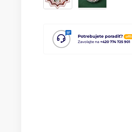
Potrebujete poradiť?
offl
Zavolajte na
+420 774 725 901