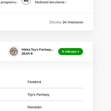
 programu ›
Možnosti doručenia ›
Záruka:
24 mesiacov
Miska Toy's Fantasy…
K nákupu
28,65 €
Farebná
Toy's Fantasy
Porcelán