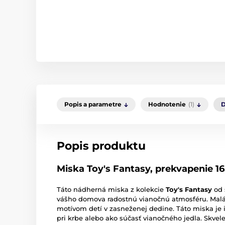
Popis a parametre
Hodnotenie
(1)
D
Popis produktu
Miska Toy's Fantasy, prekvapenie 16
Táto nádherná miska z kolekcie
Toy's Fantasy
od 
vášho domova radostnú vianočnú atmosféru. Malá
motívom detí v zasneženej dedine. Táto miska je
pri krbe alebo ako súčasť vianočného jedla. Skvele