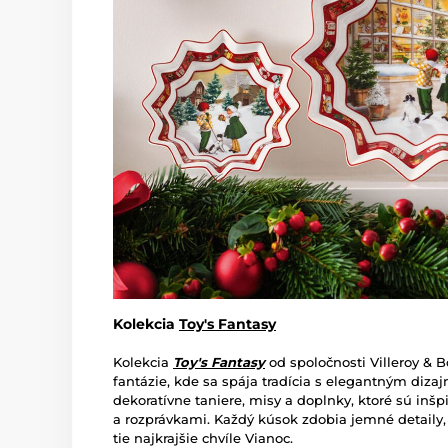
Kolekcia
Toy's Fantasy
Kolekcia
Toy's Fantasy
od spoločnosti Villeroy & 
fantázie, kde sa spája tradícia s elegantným diza
dekoratívne taniere, misy a doplnky, ktoré sú in
a rozprávkami. Každý kúsok zdobia jemné detaily, 
tie najkrajšie chvíle Vianoc.