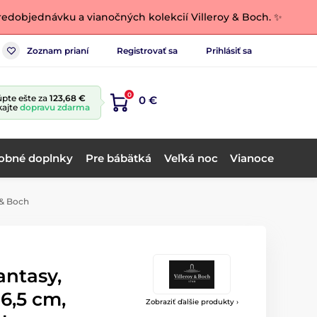
edobjednávku a vianočných kolekcií Villeroy & Boch. ✨
Zoznam prianí
Registrovať sa
Prihlásiť sa
0
pte ešte za
123,68 €
0 €
kajte
dopravu zdarma
obné doplnky
Pre bábätká
Veľká noc
Vianoce
 & Boch
antasy,
6,5 cm,
Zobraziť ďalšie produkty ›