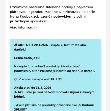
Exkluzívne nástenné sklenené hodiny s najväčšou
plátnovou legendou Marlene Dietrichovú z kolekcie
Ivana Koubek
zobrazené
neobvyklým
a veľmi
príťažlivým
spôsobom
Viac informácií ›
🎁 AKCIA 2+1 ZDARMA – kúpte 2, tretí máte ako
darček!
Letná akcia je tu!
Nakúpte ľubovoľné 3 produkty, ktoré spĺňajú
podmienky a ten najlacnejší získate od nás ako darček.
👉 V košíku zadajte kód:
2PLUS1
Akcia platí do 31. 8. 2026
⚠️ Akciu nie je možné kombinovať s inými zľavovými
kódmi.
- Akcia platí iba na produkty označené ako
„S kódom:
2PLUS1“