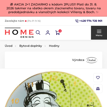
🎁 AKCIA 2+1 ZADARMO s kódom 2PLUS1! Platí do 31. 8.
2026 takmer na všetko okrem zlacneného tovaru, tovaru na
predobjednávku a vianočných kolekcií Villeroy & Boch. ✨
+420 774 725 901
Zavolajte nám
(Po-Pi 9-16)
0
Menu
Úvod
Bytové doplnky
Hodiny
Výrobca