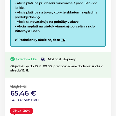
- Akcia platí iba pri vložení minimálne 3 produktov do
košíka.
- Akcia platí iba na tovar, ktorý
je skladom
, neplatí na
predobjednávky
- Akcia sa
nevzťahuje na položky v zľave
- Akcia neplatí na všetok vianočný porcelán a sklo
Villeroy & Boch
✔️ Podmienky akcie nájdete
TU
Možnosti dopravy ›
Skladom 1 ks
Objednávky do 10. 8. 09:00, predpokladané dodanie:
u vás v
stredu 12. 8.
93,51 €
65,46 €
54,10 € bez DPH
Zľava
-30%