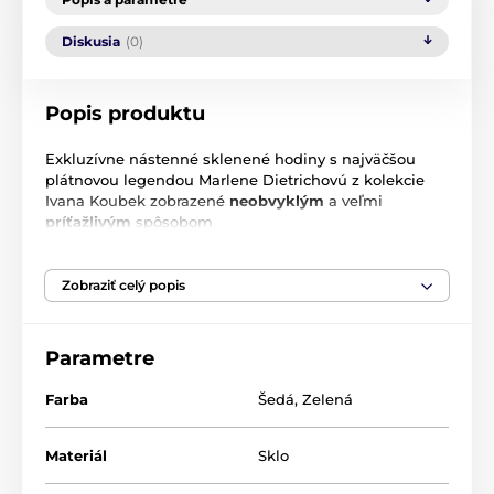
Diskusia
(0)
Popis produktu
Exkluzívne nástenné sklenené hodiny s najväčšou
plátnovou legendou Marlene Dietrichovú z kolekcie
Ivana Koubek
zobrazené
neobvyklým
a veľmi
príťažlivým
spôsobom
Rozmer
: 30,5 x 4 cm
Zobraziť celý popis
Materiál
: sklo
Kolekcia Ivana Koubek
-
Ivana Koubek spracovala pre
Parametre
zbierku Goebel Porcelain
slávnej ženskej postavy
.
Ako sú Audrey Hepburnová, Marlene Dietrich a
Farba
Šedá
,
Zelená
Marilyn Monroe. Najväčší plátnovej
legendy
všetkých
čias sú na porcelánu, skle a súvisiacich materiáloch
zobrazené
neobvyklým
a veľmi
príťažlivým
Materiál
Sklo
spôsobom.