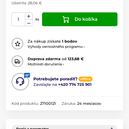
Ušetríte 28,06 €
Do košíka
ks
Za nákup získate
1 bodov
Výhody vernostného programu ›
Doprava zdarma
od
123,68 €
Možnosti doručenia ›
Potrebujete poradiť?
offline
Zavolajte na
+420 774 725 901
Kód produktu:
27100121
Záruka:
24 mesiacov
Popis a parametre