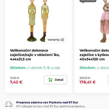
Varianty (2)
Velikonoční dekorace
Velikonoční dek
zaječice/zajíc v oblečení 1ks,
zaječice s kytko
4x4x21,5 cm
40x34x120 cm
Skladom
,
v utorok 11. 8. u vás
Skladom
,
v utoro
12,36 €
223,01 €
Detail
7,42 €
178,41 €
Preprava zdarma cez Packetu nad 97 Eur
Pri nákupe tovaru nad 97 Eur platíme prepravu.