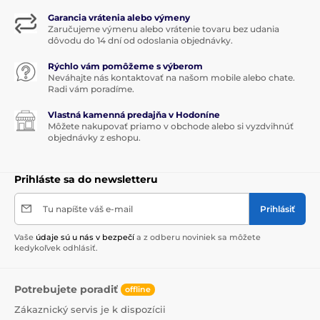
Garancia vrátenia alebo výmeny
Zaručujeme výmenu alebo vrátenie tovaru bez udania
dôvodu do 14 dní od odoslania objednávky.
Rýchlo vám pomôžeme s výberom
Neváhajte nás kontaktovať na našom mobile alebo chate.
Radi vám poradíme.
Vlastná kamenná predajňa v Hodoníne
Môžete nakupovať priamo v obchode alebo si vyzdvihnúť
objednávky z eshopu.
Prihláste sa do newsletteru
Tu napíšte váš e-mail
Prihlásiť
Vaše
údaje sú u nás v bezpečí
a z odberu noviniek sa môžete
kedykoľvek odhlásiť.
Potrebujete poradiť
offline
Zákaznický servis je k dispozícii