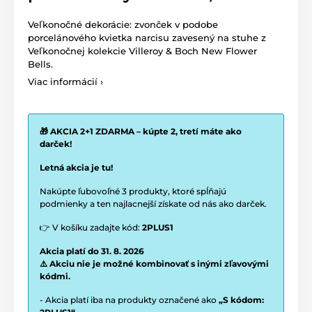
Veľkonočné dekorácie: zvonček v podobe
porcelánového kvietka narcisu zavesený na stuhe z
Veľkonočnej kolekcie Villeroy & Boch New Flower
Bells.
Viac informácií ›
🎁 AKCIA 2+1 ZDARMA – kúpte 2, tretí máte ako
darček!
Letná akcia je tu!
Nakúpte ľubovoľné 3 produkty, ktoré spĺňajú
podmienky a ten najlacnejší získate od nás ako darček.
👉 V košíku zadajte kód:
2PLUS1
Akcia platí do 31. 8. 2026
⚠️ Akciu nie je možné kombinovať s inými zľavovými
kódmi.
- Akcia platí iba na produkty označené ako
„S kódom: