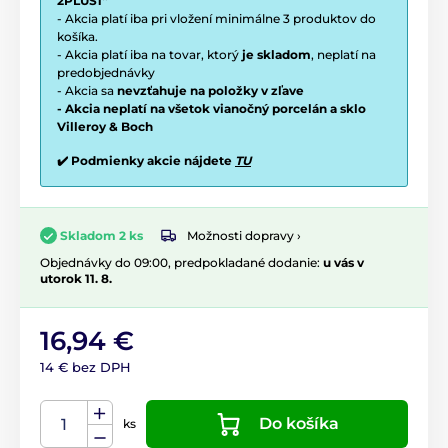
2PLUS1“
- Akcia platí iba pri vložení minimálne 3 produktov do
košíka.
- Akcia platí iba na tovar, ktorý
je skladom
, neplatí na
predobjednávky
- Akcia sa
nevzťahuje na položky v zľave
- Akcia neplatí na všetok vianočný porcelán a sklo
Villeroy & Boch
✔️ Podmienky akcie nájdete
TU
Možnosti dopravy ›
Skladom 2 ks
Objednávky do 09:00, predpokladané dodanie:
u vás v
utorok 11. 8.
16,94 €
14 € bez DPH
Do košíka
ks