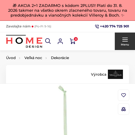
🎁 AKCIA 2+1 ZADARMO s kódom 2PLUS1! Platí do 31. 8.
2026 takmer na všetko okrem zlacneného tovaru, tovaru na
predobjednávku a vianočných kolekcií Villeroy & Boch. ✨
+420 774 725 901
Zavolajte nám
(Po-Pi 9-16)
0
Menu
Úvod
Veľká noc
Dekorácie
Výrobca