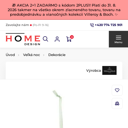
🎁 AKCIA 2+1 ZADARMO s kódom 2PLUS1! Platí do 31. 8.
2026 takmer na všetko okrem zlacneného tovaru, tovaru na
predobjednávku a vianočných kolekcií Villeroy & Boch. ✨
+420 774 725 901
Zavolajte nám
(Po-Pi 9-16)
0
Menu
Úvod
Veľká noc
Dekorácie
Výrobca