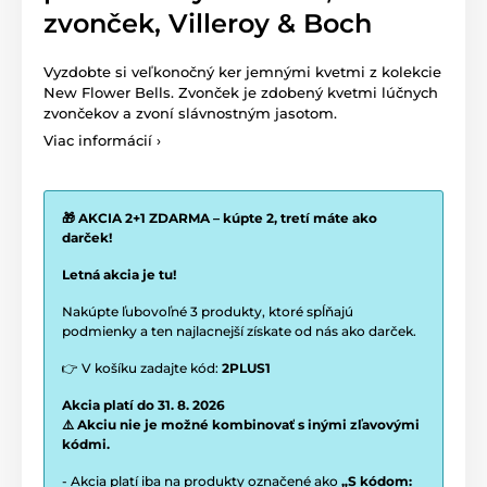
zvonček, Villeroy & Boch
Vyzdobte si veľkonočný ker jemnými kvetmi z kolekcie
New Flower Bells. Zvonček je zdobený kvetmi lúčnych
zvončekov a zvoní slávnostným jasotom.
Viac informácií ›
🎁 AKCIA 2+1 ZDARMA – kúpte 2, tretí máte ako
darček!
Letná akcia je tu!
Nakúpte ľubovoľné 3 produkty, ktoré spĺňajú
podmienky a ten najlacnejší získate od nás ako darček.
👉 V košíku zadajte kód:
2PLUS1
Akcia platí do 31. 8. 2026
⚠️ Akciu nie je možné kombinovať s inými zľavovými
kódmi.
- Akcia platí iba na produkty označené ako
„S kódom: