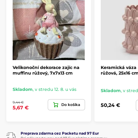
Velikonoční dekorace zajíc na
Keramická váza 
muffinu růžový, 7x7x13 cm
růžová, 25x16 c
Skladom
,
v stredu 12. 8. u vás
Skladom
,
v stred
9,44 €
Do košíka
50,24 €
5,67 €
Preprava zdarma cez Packetu nad 97 Eur