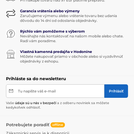
Pri nákupe tovaru nad 97 Eur platíme prepravu.
Garancia vrátenia alebo výmeny
Zaručujeme výmenu alebo vrátenie tovaru bez udania
dôvodu do 14 dní od odoslania objednávky.
Rýchlo vám pomôžeme s výberom
Neváhajte nás kontaktovať na našom mobile alebo chate.
Radi vám poradíme.
Vlastná kamenná predajňa v Hodoníne
Môžete nakupovať priamo v obchode alebo si vyzdvihnúť
objednávky z eshopu.
Prihláste sa do newsletteru
Tu napíšte váš e-mail
Prihlásiť
Vaše
údaje sú u nás v bezpečí
a z odberu noviniek sa môžete
kedykoľvek odhlásiť.
Potrebujete poradiť
offline
Zákaznický servis je k dispozícii