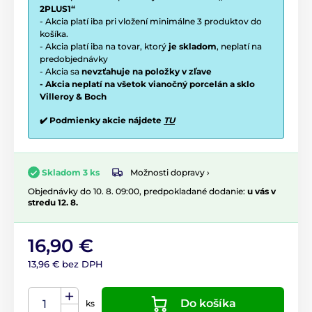
2PLUS1“
- Akcia platí iba pri vložení minimálne 3 produktov do
košíka.
- Akcia platí iba na tovar, ktorý
je skladom
, neplatí na
predobjednávky
- Akcia sa
nevzťahuje na položky v zľave
- Akcia neplatí na všetok vianočný porcelán a sklo
Villeroy & Boch
✔️ Podmienky akcie nájdete
TU
Možnosti dopravy ›
Skladom 3 ks
Objednávky do 10. 8. 09:00, predpokladané dodanie:
u vás v
stredu 12. 8.
16,90 €
13,96 € bez DPH
Do košíka
ks