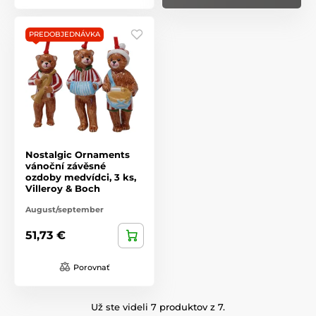
PREDOBJEDNÁVKA
Nostalgic Ornaments
vánoční závěsné
ozdoby medvídci, 3 ks,
Villeroy & Boch
August/september
51,73 €
Porovnať
Už ste videli 7 produktov z 7.