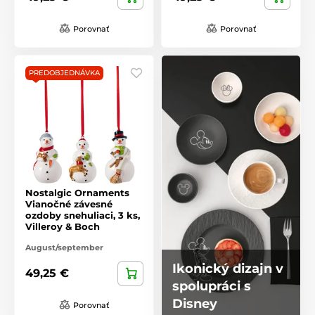
Porovnať
Porovnať
PREDOBJEDNÁVKA
Nostalgic Ornaments
Vianočné závesné
ozdoby snehuliaci, 3 ks,
Villeroy & Boch
August/september
Ikonický dizajn v
49,25 €
spolupráci s
Disney
Porovnať