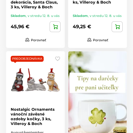
dekorácia, Santa Claus,
ks, Villeroy & Boch
3 ks, Villeroy & Boch
Skladom
,
v stredu 12. 8. u vás
Skladom
,
v stredu 12. 8. u vás
45,96 €
49,25 €
Porovnať
Porovnať
PREDOBJEDNÁVKA
Nostalgic Ornaments
vánoční závěsné
ozdoby kočky, 3 ks,
Villeroy & Boch
August/september