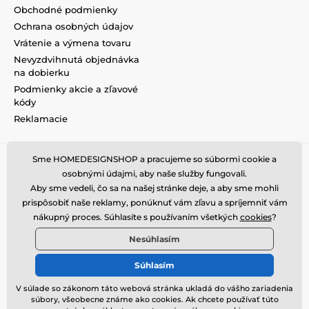
Obchodné podmienky
Ochrana osobných údajov
Vrátenie a výmena tovaru
Nevyzdvihnutá objednávka
na dobierku
Podmienky akcie a zľavové
kódy
Reklamacie
Sme HOMEDESIGNSHOP a pracujeme so súbormi cookie a
osobnými údajmi, aby naše služby fungovali.
Aby sme vedeli, čo sa na našej stránke deje, a aby sme mohli
prispôsobiť naše reklamy, ponúknuť vám zľavu a spríjemniť vám
nákupný proces. Súhlasíte s používaním všetkých
cookies
?
Nesúhlasím
Súhlasím
V súlade so zákonom táto webová stránka ukladá do vášho zariadenia
súbory, všeobecne známe ako cookies. Ak chcete používať túto
© 2026 www.homedesignshop.sk ⦁ E-shop vytvorila
SIMPLIA.cz