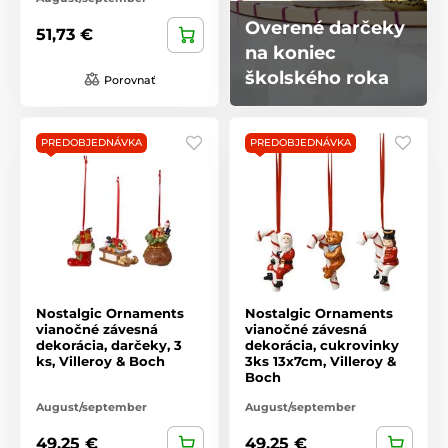
Overené darčeky
51,73 €
na koniec
školského roka
Porovnať
PREDOBJEDNÁVKA
PREDOBJEDNÁVKA
Nostalgic Ornaments
Nostalgic Ornaments
vianočné závesná
vianočné závesná
dekorácia, darčeky, 3
dekorácia, cukrovinky
ks, Villeroy & Boch
3ks 13x7cm, Villeroy &
Boch
August/september
August/september
49,25 €
49,25 €