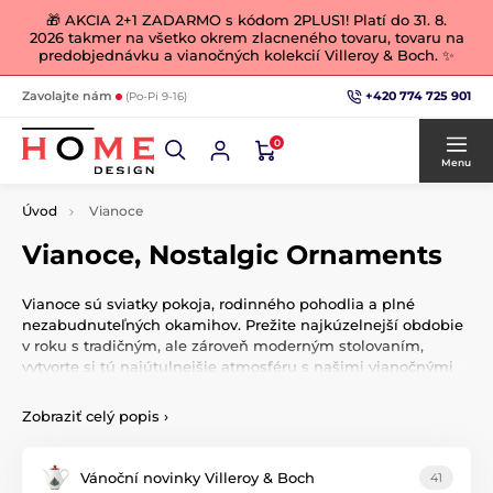
🎁 AKCIA 2+1 ZADARMO s kódom 2PLUS1! Platí do 31. 8.
2026 takmer na všetko okrem zlacneného tovaru, tovaru na
predobjednávku a vianočných kolekcií Villeroy & Boch. ✨
+420 774 725 901
Zavolajte nám
(Po-Pi 9-16)
0
Menu
Úvod
Vianoce
Vianoce, Nostalgic Ornaments
Vianoce sú sviatky pokoja, rodinného pohodlia a plné
nezabudnuteľných okamihov. Prežite najkúzelnejší obdobie
v roku s tradičným, ale zároveň moderným stolovaním,
vytvorte si tú najútulnejšie atmosféru s našimi vianočnými
dekoráciami, figúrkami, ozdobami, vencami a svetielkami,
ktoré pre Vás každý rok poctivo vyberáme.
Zobraziť celý popis
›
Vánoční novinky Villeroy & Boch
41