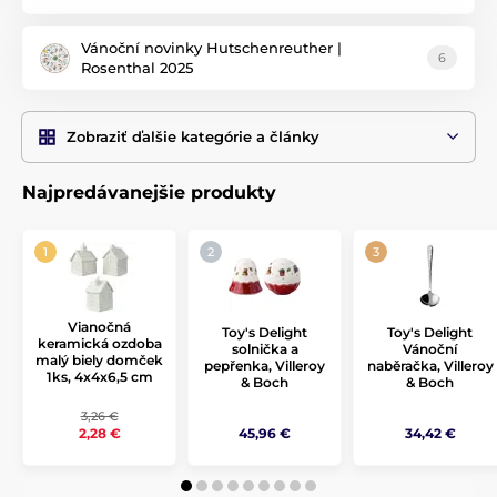
Vánoční novinky Hutschenreuther |
6
Rosenthal 2025
Zobraziť ďalšie kategórie a články
Najpredávanejšie produkty
Vianočná
Toy's Delight
Toy's Delight
keramická ozdoba
solnička a
Vánoční
malý biely domček
pepřenka, Villeroy
naběračka, Villeroy
1ks, 4x4x6,5 cm
& Boch
& Boch
3,26 €
45,96 €
34,42 €
2,28 €