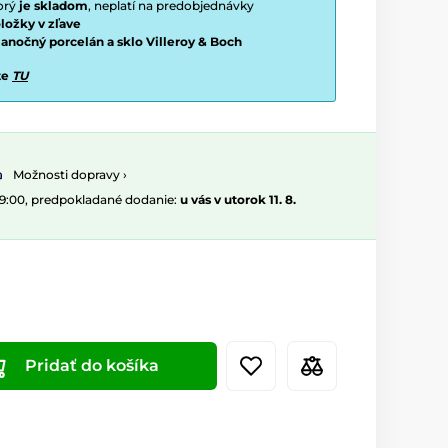
torý
je skladom
, neplatí na predobjednávky
ložky v zľave
vianočný porcelán a sklo Villeroy & Boch
te
TU
Možnosti dopravy ›
09:00, predpokladané dodanie:
u vás v utorok 11. 8.
Pridať do košíka