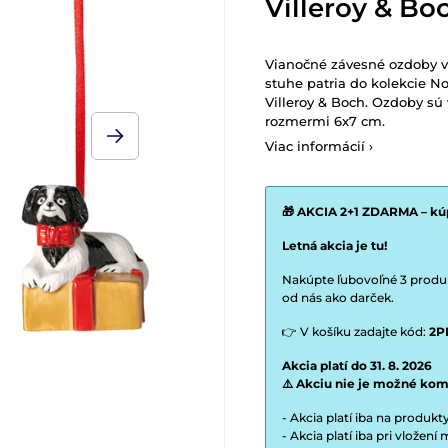
Villeroy & Bo
Vianočné závesné ozdoby v
stuhe patria do kolekcie 
Villeroy & Boch. Ozdoby s
rozmermi 6x7 cm.
Viac informácií ›
🎁 AKCIA 2+1 ZDARMA – kúp
Letná akcia je tu!
Nakúpte ľubovoľné 3 produkt
od nás ako darček.
👉 V košíku zadajte kód:
2P
Akcia platí do 31. 8. 2026
⚠️ Akciu nie je možné kom
- Akcia platí iba na produk
- Akcia platí iba pri vložen