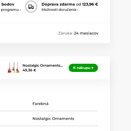
0 bodov
Doprava zdarma
od
123,96 €
 programu ›
Možnosti doručenia ›
Záruka:
24 mesiacov
Nostalgic Ornaments…
K nákupu
49,36 €
Farebná
Nostalgic Ornaments