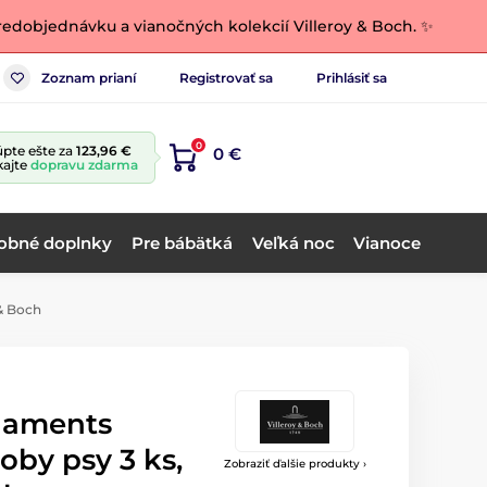
edobjednávku a vianočných kolekcií Villeroy & Boch. ✨
Zoznam prianí
Registrovať sa
Prihlásiť sa
0
pte ešte za
123,96 €
0 €
kajte
dopravu zdarma
obné doplnky
Pre bábätká
Veľká noc
Vianoce
& Boch
naments
by psy 3 ks,
Zobraziť ďalšie produkty ›