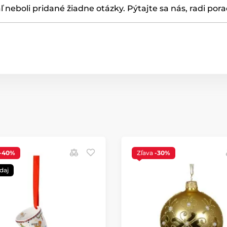
ľ neboli pridané žiadne otázky. Pýtajte sa nás, radi por
-40%
Zľava
-30%
daj