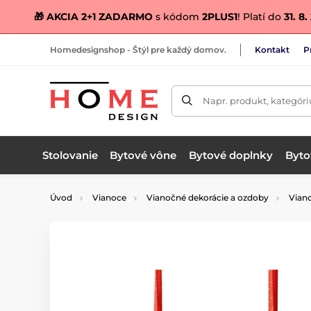
🎁 AKCIA 2+1 ZADARMO
s kódom
2PLUS1
! Platí do
31. 8
Homedesignshop - Štýl pre každý domov.
Kontakt
P
Napr. produkt, kategóri
Stolovanie
Bytové vône
Bytové doplnky
Bytov
Úvod
Vianoce
Vianočné dekorácie a ozdoby
Vian