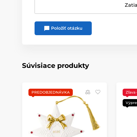
Zatia
Položiť otázku
Súvisiace produkty
PREDOBJEDNÁVKA
Zľava
Výpre