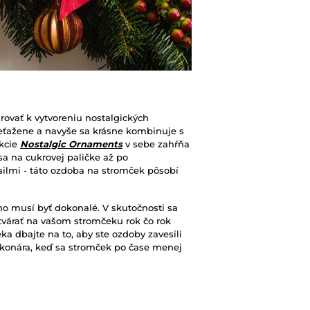
irovať k vytvoreniu nostalgických
reťažene a navyše sa krásne kombinuje s
ekcie
Nostalgic Ornaments
v sebe zahŕňa
a na cukrovej paličke až po
ilmi - táto ozdoba na stromček pôsobí
o musí byť dokonalé. V skutočnosti sa
tvárať na vašom stromčeku rok čo rok
a dbajte na to, aby ste ozdoby zavesili
z konára, keď sa stromček po čase menej