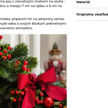
zne psy s vianočnými motívmi na stuhe -
Materiál
lánu a merajú 7 cm na výšku a 6 cm na
Originálny obal/ba
mčeka, pripevniť ich na adventný veniec
ujte seba a svojich blízkych jedinečnými
 vianočnú atmosféru.