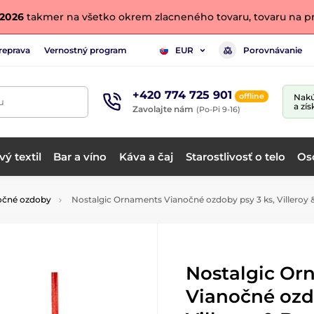
. 2026
takmer na všetko okrem zlacneného tovaru, tovaru na pr
reprava
Vernostný program
Porovnávanie
EUR
+420 774 725 901
offline
Nakú
u
a zís
Zavolajte nám
(Po-Pi 9-16)
ý textil
Bar a víno
Káva a čaj
Starostlivosť o telo
Os
očné ozdoby
Nostalgic Ornaments Vianočné ozdoby psy 3 ks, Villeroy 
Nostalgic Or
Vianočné ozdo