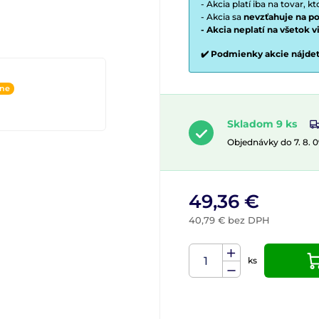
- Akcia platí iba na tovar, k
- Akcia sa
nevzťahuje na po
- Akcia neplatí na všetok 
✔️ Podmienky akcie nájde
ine
Skladom 9 ks
Objednávky do 7. 8. 
49,36 €
40,79 € bez DPH
ks