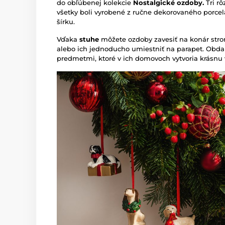
do obľúbenej kolekcie
Nostalgické ozdoby.
Tri rô
všetky boli vyrobené z ručne dekorovaného porce
šírku.
Vďaka
stuhe
môžete ozdoby zavesiť na konár stro
alebo ich jednoducho umiestniť na parapet. Obdar
predmetmi, ktoré v ich domovoch vytvoria krásnu