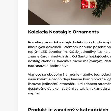
Kolekcia
Nostalgic Ornaments
Porcelánové ozdoby v tejto kolekcii vás budú inšp
klasických dekorácií. Stromček nebude pôsobiť p
teplým LED osvetlením.
Každý jednotlivý kus kol
známe čaro minulých dní. Od Santu hojdajúceho s
nostalgického Luskáčika s ručne maľovanými deta
nadčasovo a podmanivo.
Vianoce sú obdobím harmónie - všetko jednoduch
naše kolekcie ozdôb dajú krásne kombinovať a vy
čarovne jedinečnú atmosféru. Pri zdobení stromček
dostatočne ďaleko - zabráni sa tak ich skĺznutiu 
napne.
Produkt je zaradený v kategóriách