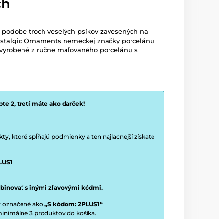
ch
 podobe troch veselých psíkov zavesených na
Nostalgic Ornaments nemeckej značky porcelánu
ú vyrobené z ručne maľovaného porcelánu s
te 2, tretí máte ako darček!
y, ktoré spĺňajú podmienky a ten najlacnejší získate
LUS1
binovať s inými zľavovými kódmi.
ty označené ako
„S kódom: 2PLUS1“
í minimálne 3 produktov do košíka.