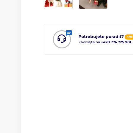
Potrebujete poradiť?
offl
Zavolajte na
+420 774 725 901