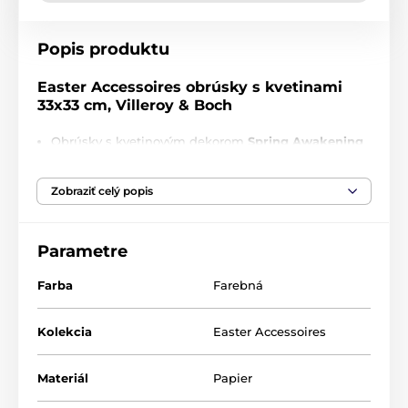
Popis produktu
Easter Accessoires obrúsky s kvetinami
33x33 cm, Villeroy & Boch
Obrúsky s kvetinovým dekorom
Spring Awakening
Vyrobené z papiera o rozmere 33 x 33 cm
Zobraziť celý popis
20 kusov obrúskov v balení
Parametre
Produkt je zaradený v kategóriách
Farba
Farebná
Obrúsky
Veľkonočné stolovanie
Kolekcia
Easter Accessoires
Materiál
Papier