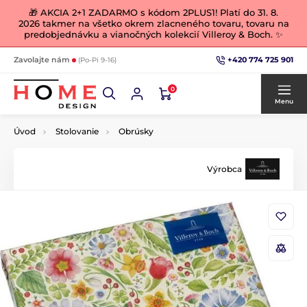
🎁 AKCIA 2+1 ZADARMO s kódom 2PLUS1! Platí do 31. 8.
2026 takmer na všetko okrem zlacneného tovaru, tovaru na
predobjednávku a vianočných kolekcií Villeroy & Boch. ✨
+420 774 725 901
Zavolajte nám
(Po-Pi 9-16)
0
Menu
Úvod
Stolovanie
Obrúsky
Výrobca