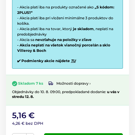
- Akcia platí iba na produkty označené ako
„S kódom:
2PLUS1“
- Akcia platí iba pri vložení minimálne 3 produktov do
košíka.
- Akcia platí iba na tovar, ktorý
je skladom
, neplatí na
predobjednávky
- Akcia sa
nevzťahuje na položky v zľave
- Akcia neplatí na všetok vianočný porcelán a sklo
Villeroy & Boch
✔️ Podmienky akcie nájdete
TU
Možnosti dopravy ›
Skladom 7 ks
Objednávky do 10. 8. 09:00, predpokladané dodanie:
u vás v
stredu 12. 8.
5,16 €
4,26 € bez DPH