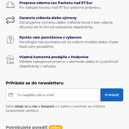
Preprava zdarma cez Packetu nad 97 Eur
Pri nákupe tovaru nad 97 Eur platíme prepravu.
Garancia vrátenia alebo výmeny
Zaručujeme výmenu alebo vrátenie tovaru bez udania
dôvodu do 14 dní od odoslania objednávky.
Rýchlo vám pomôžeme s výberom
Neváhajte nás kontaktovať na našom mobile alebo chate.
Radi vám poradíme.
Vlastná kamenná predajňa v Hodoníne
Môžete nakupovať priamo v obchode alebo si vyzdvihnúť
objednávky z eshopu.
Prihláste sa do newsletteru
Tu napíšte váš e-mail
Prihlásiť
Vaše
údaje sú u nás v bezpečí
a z odberu noviniek sa môžete
kedykoľvek odhlásiť.
Potrebujete poradiť
offline