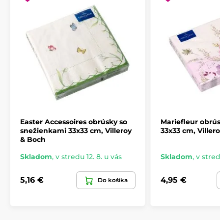
Easter Accessoires obrúsky so
Mariefleur obrú
snežienkami 33x33 cm, Villeroy
33x33 cm, Viller
& Boch
Skladom
,
v stredu 12. 8. u vás
Skladom
,
v stred
5,16 €
4,95 €
Do košíka