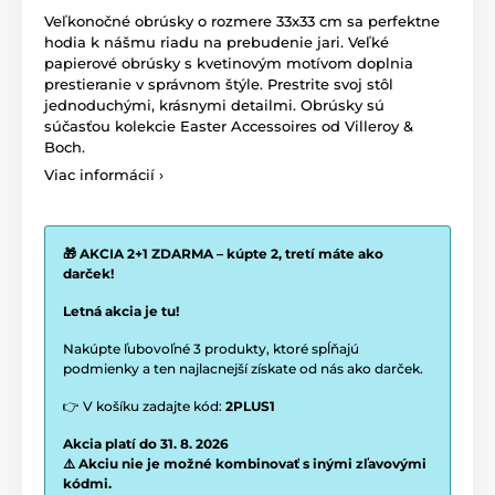
Veľkonočné obrúsky o rozmere 33x33 cm sa perfektne
hodia k nášmu riadu na prebudenie jari. Veľké
papierové obrúsky s kvetinovým motívom doplnia
prestieranie v správnom štýle. Prestrite svoj stôl
jednoduchými, krásnymi detailmi. Obrúsky sú
súčasťou kolekcie Easter Accessoires od Villeroy &
Boch.
Viac informácií ›
🎁 AKCIA 2+1 ZDARMA – kúpte 2, tretí máte ako
darček!
Letná akcia je tu!
Nakúpte ľubovoľné 3 produkty, ktoré spĺňajú
podmienky a ten najlacnejší získate od nás ako darček.
👉 V košíku zadajte kód:
2PLUS1
Akcia platí do 31. 8. 2026
⚠️ Akciu nie je možné kombinovať s inými zľavovými
kódmi.