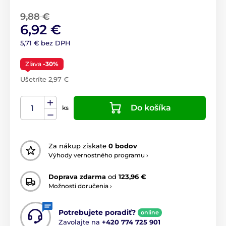
9,88 €
6,92 €
5,71 € bez DPH
Zľava
-30%
Ušetríte 2,97 €
Do košíka
ks
Za nákup získate
0 bodov
Výhody vernostného programu ›
Doprava zdarma
od
123,96 €
Možnosti doručenia ›
Potrebujete poradiť?
online
Zavolajte na
+420 774 725 901