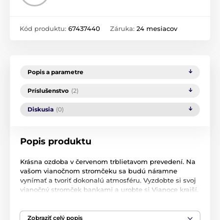
Kód produktu:
67437440
Záruka:
24 mesiacov
Popis a parametre
Príslušenstvo
(2)
Diskusia
(0)
Popis produktu
Krásna ozdoba v červenom trblietavom prevedení. Na
vašom vianočnom stromčeku sa budú náramne
vynímať a tvoriť dokonalú atmosféru. Vyzdobte si svoj
vianočný stromček bankami a urobte si Vianoce krajší.
Materiál
:
Zobraziť celý popis