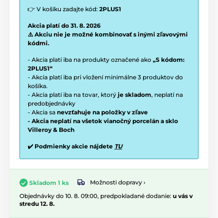
👉 V košíku zadajte kód:
2PLUS1
Akcia platí do 31. 8. 2026
⚠️ Akciu nie je možné kombinovať s inými zľavovými
kódmi.
- Akcia platí iba na produkty označené ako
„S kódom:
2PLUS1“
- Akcia platí iba pri vložení minimálne 3 produktov do
košíka.
- Akcia platí iba na tovar, ktorý
je skladom
, neplatí na
predobjednávky
- Akcia sa
nevzťahuje na položky v zľave
- Akcia neplatí na všetok vianočný porcelán a sklo
Villeroy & Boch
✔️ Podmienky akcie nájdete
TU
Možnosti dopravy ›
Skladom 1 ks
Objednávky do 10. 8. 09:00, predpokladané dodanie:
u vás v
stredu 12. 8.