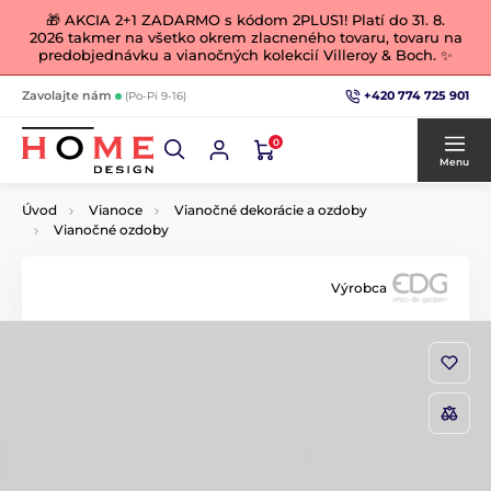
🎁 AKCIA 2+1 ZADARMO s kódom 2PLUS1! Platí do 31. 8.
2026 takmer na všetko okrem zlacneného tovaru, tovaru na
predobjednávku a vianočných kolekcií Villeroy & Boch. ✨
+420 774 725 901
Zavolajte nám
(Po-Pi 9-16)
0
Menu
Úvod
Vianoce
Vianočné dekorácie a ozdoby
Vianočné ozdoby
Výrobca