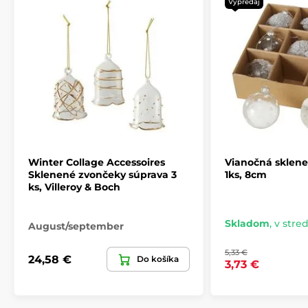
Výpredaj
Winter Collage Accessoires
Vianočná sklene
Sklenené zvončeky súprava 3
1ks, 8cm
ks, Villeroy & Boch
Skladom
,
v stred
August/september
5,33 €
24,58 €
Do košíka
3,73 €