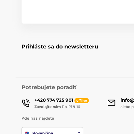
Prihláste sa do newsletteru
Potrebujete poradiť
+420 774 725 901
info
offline
Zavolajte nám
Po-Pi 9-16
alebo p
Kde nás nájdete
Slovenčina