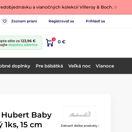
edobjednávku a vianočných kolekcií Villeroy & Boch. ✨
Zoznam prianí
Registrovať sa
Prihlásiť sa
0
pte ešte za
123,96 €
0 €
kajte
dopravu zdarma
obné doplnky
Pre bábätká
Veľká noc
Vianoce
o Hubert Baby
 1ks, 15 cm
Zobraziť ďalšie produkty ›