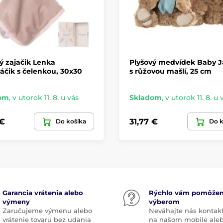
ý zajačik Lenka
Plyšový medvídek Baby J
čik s čelenkou, 30x30
s růžovou mašlí, 25 cm
om
,
v utorok 11. 8. u vás
Skladom
,
v utorok 11. 8. u 
 €
31,77 €
Do košíka
Do k
Garancia vrátenia alebo
Rýchlo vám pomôže
výmeny
výberom
Zaručujeme výmenu alebo
Neváhajte nás kontak
vrátenie tovaru bez udania
na našom mobile ale