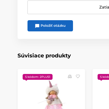
Zatia
Položiť otázku
Súvisiace produkty
S kódom: 2PLUS1
S kód