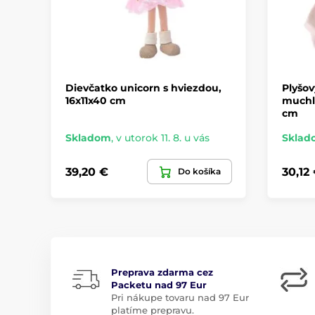
Dievčatko unicorn s hviezdou,
Plyšov
16x11x40 cm
muchlá
cm
Skladom
,
v utorok 11. 8. u vás
Sklad
39,20 €
30,12
Do košíka
Preprava zdarma cez
Packetu nad 97 Eur
Pri nákupe tovaru nad 97 Eur
platíme prepravu.