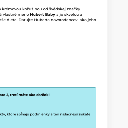
bo krémovou kožušinou od švédskej značky
á vlastné meno
Hubert Baby
a je skvelou a
aše dieťa. Darujte Huberta novorodencovi ako jeho
te 2, tretí máte ako darček!
y, ktoré spĺňajú podmienky a ten najlacnejší získate