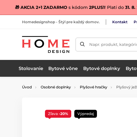
🎁 AKCIA 2+1 ZADARMO
s kódom
2PLUS1
! Platí do
31. 8
Homedesignshop - Štýl pre každý domov.
Kontakt
P
Napr. produkt, kategóri
Stolovanie
Bytové vône
Bytové doplnky
Bytov
Úvod
Osobné doplnky
Plyšové hračky
Plyšový jež
Zľava
-20%
Výpredaj