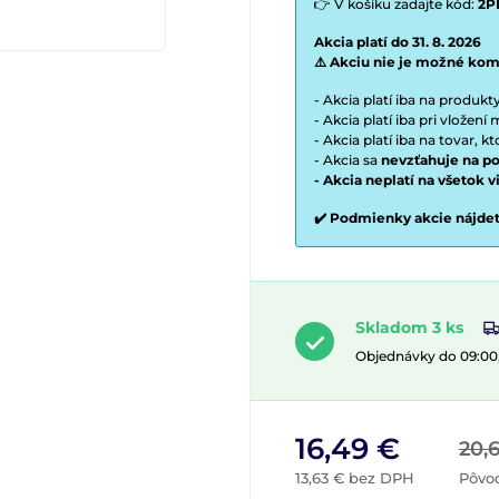
👉 V košíku zadajte kód:
2P
Akcia platí do 31. 8. 2026
⚠️ Akciu nie je možné kom
- Akcia platí iba na produk
- Akcia platí iba pri vložen
- Akcia platí iba na tovar, k
- Akcia sa
nevzťahuje na po
- Akcia neplatí na všetok 
✔️ Podmienky akcie nájde
Skladom 3 ks
Objednávky do 09:00
16,49 €
20,
13,63 € bez DPH
Pôvo