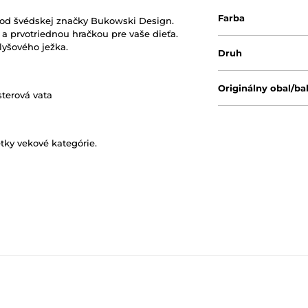
Farba
 od švédskej značky Bukowski Design.
 a prvotriednou hračkou pre vaše dieťa.
lyšového ježka.
Druh
Originálny obal/ba
sterová vata
etky vekové kategórie.