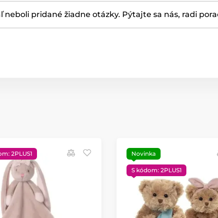
ľ neboli pridané žiadne otázky. Pýtajte sa nás, radi por
om: 2PLUS1
Novinka
S kódom: 2PLUS1