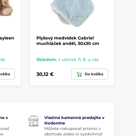
ayleen
Plyšový medvídek Gabriel
Pl
muchláček anděl, 30x30 cm
mo
vás
Skladom
,
v utorok 11. 8. u vás
Sk
30,12 €
32
ošíka
Do košíka
me s
Vlastná kamenná predajňa v
Hodoníne
tovať
Môžete nakupovať priamo v
bo
obchode alebo si vyzdvihnúť