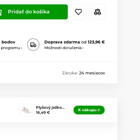
Pridať do košíka
0 bodov
Doprava zdarma
od
123,96 €
 programu ›
Možnosti doručenia ›
Záruka:
24 mesiacov
Plyšový ježko…
K nákupu
16,49 €