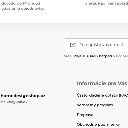
dôvodu do 14 dní od
chate. Radi vám pora
odoslania objednávky.
Tu napíšte váš e-mail
Vaše
údaje sú u nás v bezpečí
a z odber
Informácie pre Vás
@homedesignshop.cz
Často kladené dotazy (FAQ
íšte
kedykoľvek
Vernostný program
Preprava
Obchodné podmienky