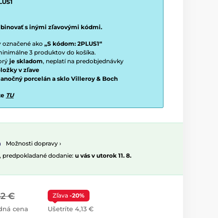
LUS1
binovať s inými zľavovými kódmi.
ty označené ako
„S kódom: 2PLUS1“
í minimálne 3 produktov do košíka.
torý
je skladom
, neplatí na predobjednávky
ložky v zľave
vianočný porcelán a sklo Villeroy & Boch
te
TU
Možnosti dopravy ›
, predpokladané dodanie:
u vás v utorok 11. 8.
62 €
Zľava
-20%
dná cena
Ušetríte 4,13 €