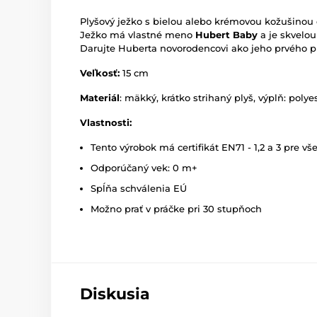
Plyšový ježko s bielou alebo krémovou kožušinou
Ježko má vlastné meno
Hubert Baby
a je skvelou
Darujte Huberta novorodencovi ako jeho prvého p
Veľkosť:
15 cm
Materiál
: mäkký, krátko strihaný plyš, výplň: polye
Vlastnosti:
Tento výrobok má certifikát EN71 - 1,2 a 3 pre vš
Odporúčaný vek: 0 m+
Spĺňa schválenia EÚ
Možno prať v práčke pri 30 stupňoch
Diskusia