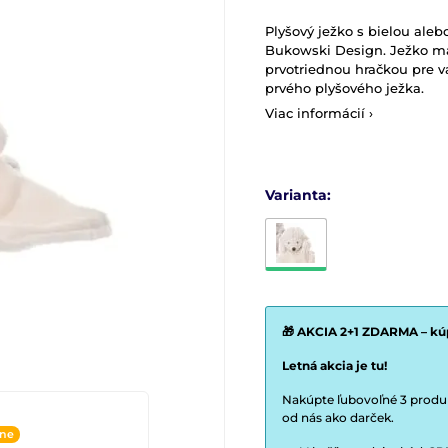
Plyšový ježko s bielou ale
Bukowski Design. Ježko m
prvotriednou hračkou pre v
prvého plyšového ježka.
Viac informácií ›
Varianta:
🎁 AKCIA 2+1 ZDARMA – kúp
Letná akcia je tu!
Nakúpte ľubovoľné 3 produkt
od nás ako darček.
ine