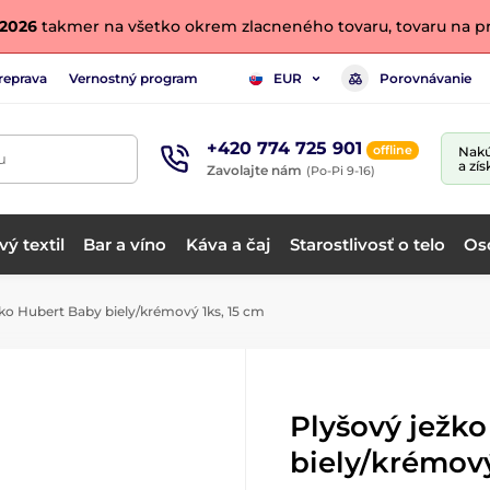
. 2026
takmer na všetko okrem zlacneného tovaru, tovaru na pr
reprava
Vernostný program
Porovnávanie
EUR
+420 774 725 901
offline
Nakú
u
a zís
Zavolajte nám
(Po-Pi 9-16)
ý textil
Bar a víno
Káva a čaj
Starostlivosť o telo
Os
ko Hubert Baby biely/krémový 1ks, 15 cm
Plyšový ježk
biely/krémový