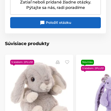
Zatiaľ neboli pridané žiadne otázky.
oči, materiály s krátkymi strihmi, pripojené oblečenie a
Pýtajte sa nás, radi poradíme
neobsahuje pelety.
Detský muchláček Mavi je plyšový vyrobený
špeciálne
pre novorodenca.
Položiť otázku
Rozmer:
30 x 30 cm
Súvisiace produkty
Materiál
: kvalitný plyš
Vlastnosti
:
S kódom: 2PLUS1
Novinka
Tieto prostriedky má certifikáciu EN71 - 1,2 a 3 pre
S kódom: 2PLUS1
všetky vekové kategórie.
Vekové odporúčanie: 0 m +
Spĺňa atesty EU
Prateľné v práčke pri 30 stupňoch
Produkt je zaradený v kategóriách