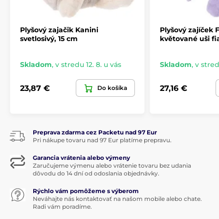
Pre deti
Plyšové hračky
Plyšový zajačik Kanini
Plyšový zajíček 
svetlosivý, 15 cm
květované uši fi
Skladom
,
v stredu 12. 8. u vás
Skladom
,
v stred
23,87 €
27,16 €
Do košíka
Preprava zdarma cez Packetu nad 97 Eur
Pri nákupe tovaru nad 97 Eur platíme prepravu.
Garancia vrátenia alebo výmeny
Zaručujeme výmenu alebo vrátenie tovaru bez udania
dôvodu do 14 dní od odoslania objednávky.
Rýchlo vám pomôžeme s výberom
Neváhajte nás kontaktovať na našom mobile alebo chate.
Radi vám poradíme.