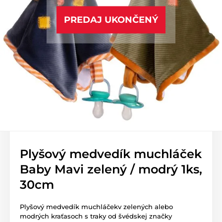
PREDAJ UKONČENÝ
Plyšový medvedík muchláček
Baby Mavi zelený / modrý 1ks,
30cm
Plyšový medvedík muchláčekv zelených alebo
modrých kraťasoch s traky od švédskej značky