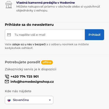
Vlastná kamenná predajňa v Hodoníne
Môžete nakupovať priamo v obchode alebo si vyzdvihnúť
objednávky z eshopu.
Prihláste sa do newsletteru
Tu napíšte váš e-mail
Prihlásiť
Vaše
údaje sú u nás v bezpečí
a z odberu noviniek sa môžete
kedykoľvek odhlásiť.
Potrebujete poradiť
offline
Zákaznický servis je k dispozícii
+420 774 725 901
info@homedesignshop.cz
Kde nás nájdete
Slovenčina