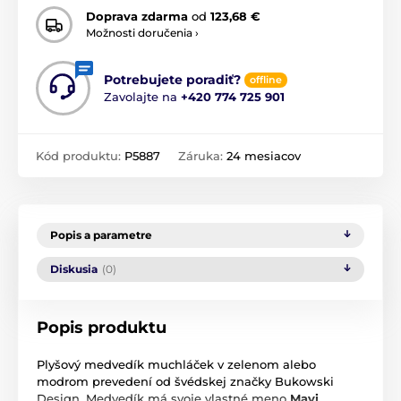
Doprava zdarma
od
123,68 €
Možnosti doručenia ›
Potrebujete poradiť?
offline
Zavolajte na
+420 774 725 901
Kód produktu:
P5887
Záruka:
24 mesiacov
Popis a parametre
Diskusia
(0)
Popis produktu
Plyšový medvedík muchláček v zelenom alebo
modrom prevedení od švédskej značky Bukowski
Design. Medvedík má svoje vlastné meno
Mavi
,