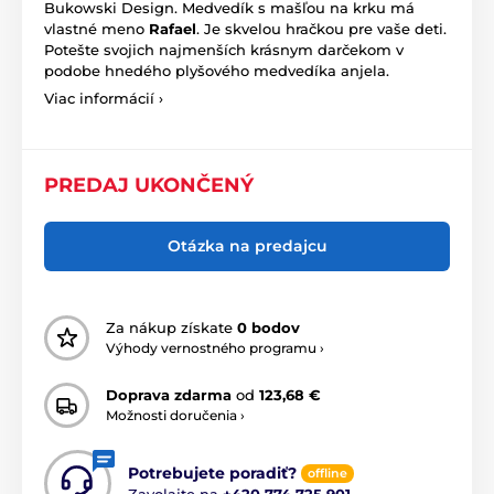
Bukowski Design. Medvedík s mašľou na krku má
vlastné meno
Rafael
. Je skvelou hračkou pre vaše deti.
Potešte svojich najmenších krásnym darčekom v
podobe hnedého plyšového medvedíka anjela.
Viac informácií ›
PREDAJ UKONČENÝ
Otázka na predajcu
Za nákup získate
0 bodov
Výhody vernostného programu ›
Doprava zdarma
od
123,68 €
Možnosti doručenia ›
Potrebujete poradiť?
offline
Zavolajte na
+420 774 725 901