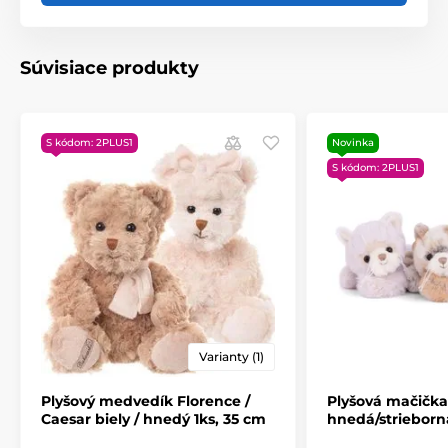
Súvisiace produkty
S kódom: 2PLUS1
Novinka
S kódom: 2PLUS1
Varianty (1)
Plyšový medvedík Florence /
Plyšová mačička
Caesar biely / hnedý 1ks, 35 cm
hnedá/strieborn