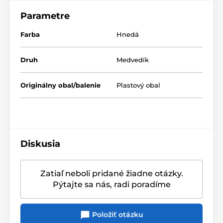
Materiál:
kvalitný plyš, polyesterová vata
Parametre
Vlastnosti
:
Farba
Hnedá
Tento výrobok je certifikovaný podľa normy EN71 - 1,2
a 3 pre všetky vekové kategórie.
Druh
Medvedík
Odporúčaný vek: od 6 rokov.
Spĺňa schválenia
Originálny obal/balenie
Plastový obal
Možno prať v práčke pri 30 stupňoch
Diskusia
Zatiaľ neboli pridané žiadne otázky.
Pýtajte sa nás, radi poradíme
Položiť otázku