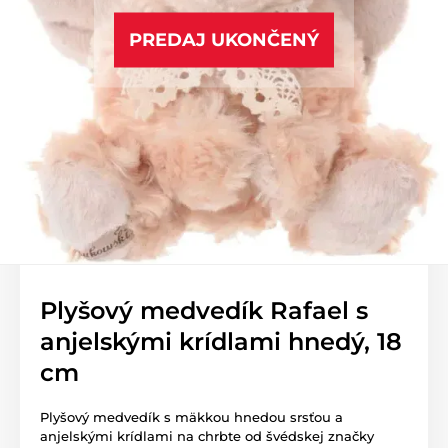
PREDAJ UKONČENÝ
Plyšový medvedík Rafael s
anjelskými krídlami hnedý, 18
cm
Plyšový medvedík s mäkkou hnedou srsťou a
anjelskými krídlami na chrbte od švédskej značky