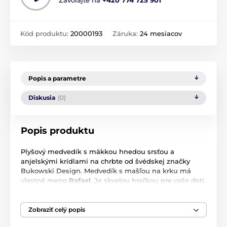
Kód produktu:
20000193
Záruka:
24 mesiacov
Popis a parametre
Diskusia
(0)
Popis produktu
Plyšový medvedík s mäkkou hnedou srsťou a
anjelskými krídlami na chrbte od švédskej značky
Bukowski Design. Medvedík s mašľou na krku má
vlastné meno
Rafael
. Je skvelou hračkou pre vaše deti.
Potešte svojich najmenších krásnym darčekom v
podobe hnedého plyšového medvedíka anjela.
Zobraziť celý popis
Veľkosť:
18 cm