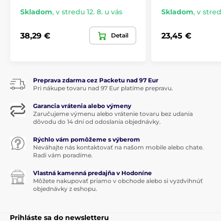
Skladom
,
v stredu 12. 8. u vás
Skladom
,
v stred
38,29 €
23,45 €
Detail
Preprava zdarma cez Packetu nad 97 Eur
Pri nákupe tovaru nad 97 Eur platíme prepravu.
Garancia vrátenia alebo výmeny
Zaručujeme výmenu alebo vrátenie tovaru bez udania
dôvodu do 14 dní od odoslania objednávky.
Rýchlo vám pomôžeme s výberom
Neváhajte nás kontaktovať na našom mobile alebo chate.
Radi vám poradíme.
Vlastná kamenná predajňa v Hodoníne
Môžete nakupovať priamo v obchode alebo si vyzdvihnúť
objednávky z eshopu.
Prihláste sa do newsletteru