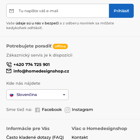
Tu napíšte váš e-mail
Prihlásiť
Vaše
údaje sú u nás v bezpečí
a z odberu noviniek sa môžete
kedykoľvek odhlásiť.
Potrebujete poradiť
offline
Zákaznický servis je k dispozícii
+420 774 725 901
info@homedesignshop.cz
Kde nás nájdete
Slovenčina
Sme tiež na:
Facebook
Instagram
Informácie pre Vás
Viac o Homedesignshop
Často kladené dotazy (FAQ)
Kontakt