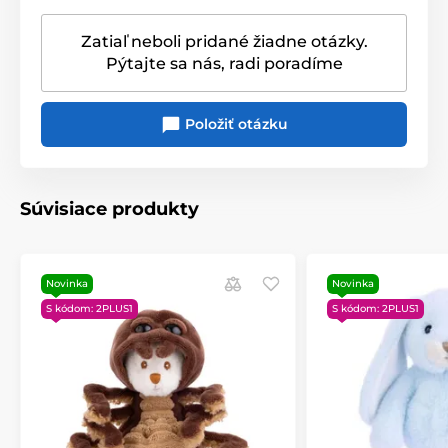
Pre deti
Plyšové hračky
Zatiaľ neboli pridané žiadne otázky.
Pýtajte sa nás, radi poradíme
Položiť otázku
Súvisiace produkty
Novinka
Novinka
S kódom: 2PLUS1
S kódom: 2PLUS1