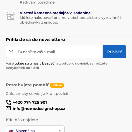
Radi vám poradíme.
Vlastná kamenná predajňa v Hodoníne
Môžete nakupovať priamo v obchode alebo si vyzdvihnúť
objednávky z eshopu.
Prihláste sa do newsletteru
Tu napíšte váš e-mail
Prihlásiť
Vaše
údaje sú u nás v bezpečí
a z odberu noviniek sa môžete
kedykoľvek odhlásiť.
Potrebujete poradiť
offline
Zákaznický servis je k dispozícii
+420 774 725 901
info@homedesignshop.cz
Kde nás nájdete
Slovenčina