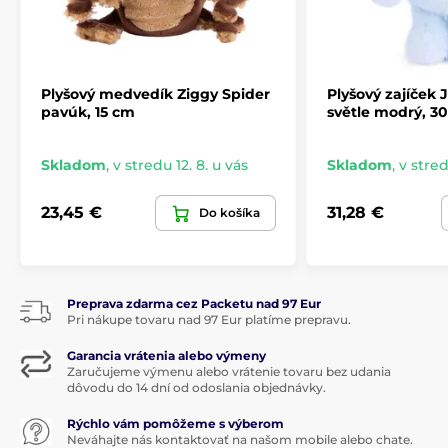
Plyšový medvedík Ziggy Spider
Plyšový zajíček
pavúk, 15 cm
světle modrý, 3
Skladom
,
v stredu 12. 8. u vás
Skladom
,
v stred
23,45 €
31,28 €
Do košíka
Preprava zdarma cez Packetu nad 97 Eur
Pri nákupe tovaru nad 97 Eur platíme prepravu.
Garancia vrátenia alebo výmeny
Zaručujeme výmenu alebo vrátenie tovaru bez udania
dôvodu do 14 dní od odoslania objednávky.
Rýchlo vám pomôžeme s výberom
Neváhajte nás kontaktovať na našom mobile alebo chate.