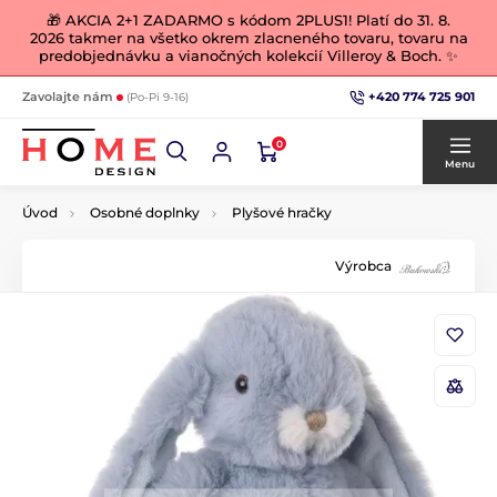
🎁 AKCIA 2+1 ZADARMO s kódom 2PLUS1! Platí do 31. 8.
2026 takmer na všetko okrem zlacneného tovaru, tovaru na
predobjednávku a vianočných kolekcií Villeroy & Boch. ✨
+420 774 725 901
Zavolajte nám
(Po-Pi 9-16)
0
Menu
Úvod
Osobné doplnky
Plyšové hračky
Výrobca