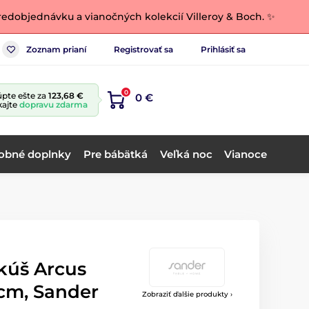
edobjednávku a vianočných kolekcií Villeroy & Boch. ✨
Zoznam prianí
Registrovať sa
Prihlásiť sa
0
pte ešte za
123,68 €
0 €
kajte
dopravu zdarma
obné doplnky
Pre bábätká
Veľká noc
Vianoce
kúš Arcus
cm, Sander
Zobraziť ďalšie produkty ›