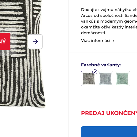
Dodajte svojmu nábytku el
Arcus od spoločnosti Sande
vankúš s moderným geomet
okamžite oživí každý interi
domácnosti.
Viac informácií ›
NÝ
Farebné varianty:
PREDAJ UKONČEN