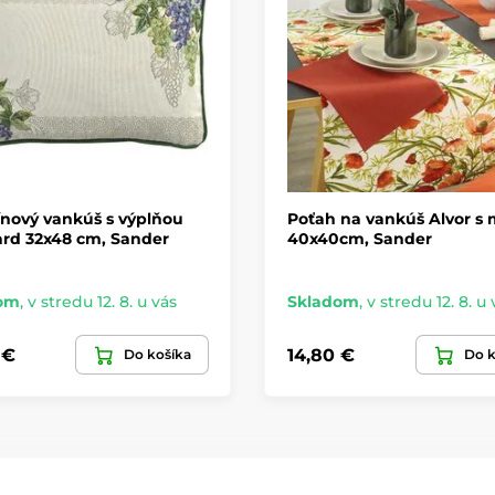
nový vankúš s výplňou
Poťah na vankúš Alvor s
ard 32x48 cm, Sander
40x40cm, Sander
om
,
v stredu 12. 8. u vás
Skladom
,
v stredu 12. 8. u 
 €
14,80 €
Do košíka
Do k