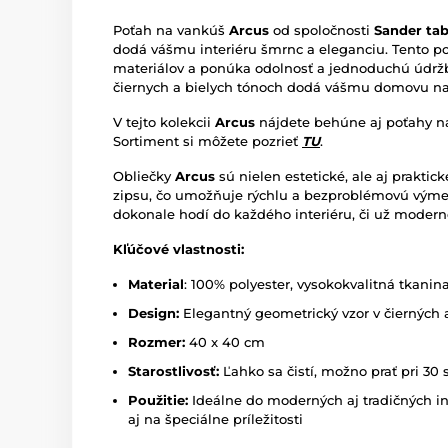
Poťah na vankúš
Arcus
od spoločnosti
Sander ta
dodá vášmu interiéru šmrnc a eleganciu. Tento po
materiálov a ponúka odolnosť a jednoduchú údržbu
čiernych a bielych tónoch dodá vášmu domovu nad
V tejto kolekcii
Arcus
nájdete behúne aj poťahy na
Sortiment si môžete pozrieť
TU
.
Obliečky
Arcus
sú nielen estetické, ale aj prakti
zipsu, čo umožňuje rýchlu a bezproblémovú výmen
dokonale hodí do každého interiéru, či už modern
Kľúčové vlastnosti:
Material
: 100% polyester, vysokokvalitná tkanin
Design:
Elegantný geometrický vzor v čierných 
Rozmer:
40 x 40 cm
Starostlivosť:
Ľahko sa čistí, možno prať pri 30
Použitie:
Ideálne do moderných aj tradičných in
aj na špeciálne príležitosti