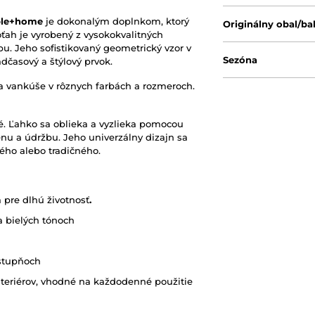
ble+home
je dokonalým doplnkom, ktorý
Originálny obal/ba
ťah je vyrobený z vysokokvalitných
. Jeho sofistikovaný geometrický vzor v
Sezóna
časový a štýlový prvok.
 vankúše v rôznych farbách a rozmeroch.
cké. Ľahko sa oblieka a vyzlieka pomocou
u a údržbu. Jeho univerzálny dizajn sa
ého alebo tradičného.
a pre dlhú životnosť
.
a bielých tónoch
 stupňoch
teriérov, vhodné na každodenné použitie