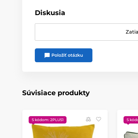
Diskusia
Zatia
Položiť otázku
Súvisiace produkty
S kódom: 2PLUS1
S kód