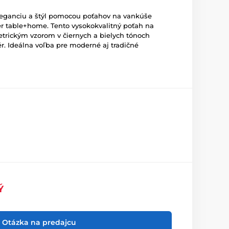
eganciu a štýl pomocou poťahov na vankúše
r table+home. Tento vysokokvalitný poťah na
rickým vzorom v čiernych a bielych tónoch
ér. Ideálna voľba pre moderné aj tradičné
Ý
Otázka na predajcu