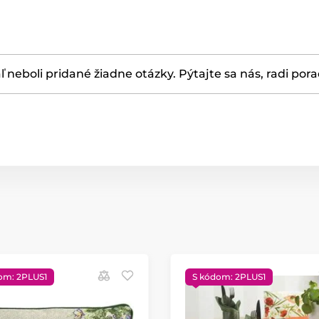
ľ neboli pridané žiadne otázky. Pýtajte sa nás, radi por
om: 2PLUS1
S kódom: 2PLUS1