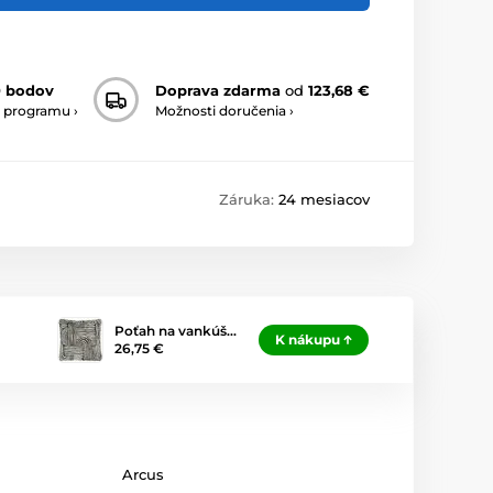
0 bodov
Doprava zdarma
od
123,68 €
 programu ›
Možnosti doručenia ›
Záruka:
24 mesiacov
Poťah na vankúš…
K nákupu
26,75 €
Arcus