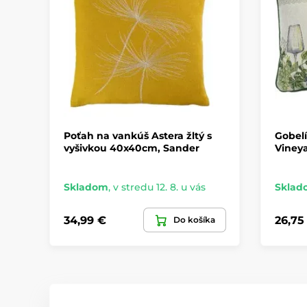
Poťah na vankúš Astera žltý s
Gobelí
vyšivkou 40x40cm, Sander
Viney
Skladom
,
v stredu 12. 8. u vás
Sklad
34,99 €
26,75
Do košíka