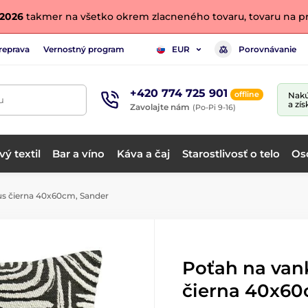
. 2026
takmer na všetko okrem zlacneného tovaru, tovaru na pr
reprava
Vernostný program
Porovnávanie
EUR
+420 774 725 901
offline
Nakú
u
a zís
Zavolajte nám
(Po-Pi 9-16)
ý textil
Bar a víno
Káva a čaj
Starostlivosť o telo
Os
s čierna 40x60cm, Sander
Poťah na van
čierna 40x60