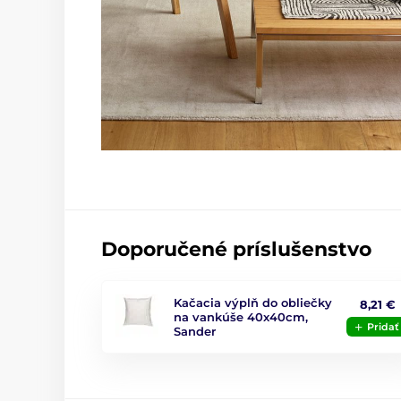
Doporučené príslušenstvo
Kačacia výplň do obliečky
8,21 €
na vankúše 40x40cm,
Pridať
Sander