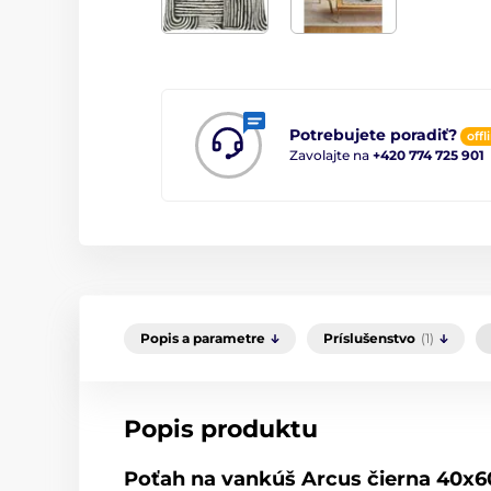
Potrebujete poradiť?
offl
Zavolajte na
+420 774 725 901
Popis a parametre
Príslušenstvo
(1)
Popis produktu
Poťah na vankúš Arcus čierna 40x