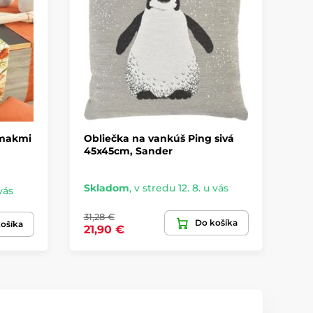
 makmi
Obliečka na vankúš Ping sivá
Po
45x45cm, Sander
mo
Skladom
,
v stredu 12. 8. u vás
vás
Sk
31,28 €
Do košíka
53
ošíka
21,90 €