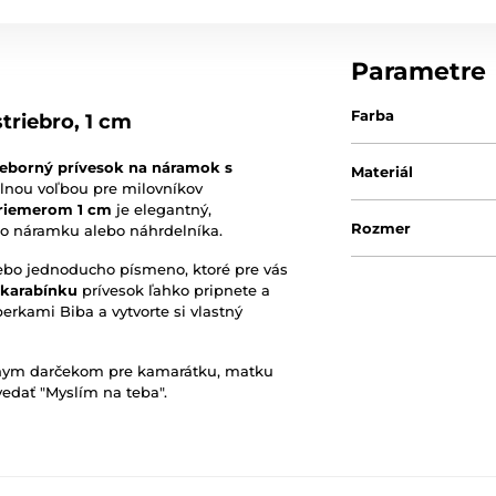
Parametre
Farba
triebro, 1 cm
ieborný prívesok na náramok s
Materiál
álnou voľbou pre milovníkov
riemerom 1 cm
je elegantný,
Rozmer
o náramku alebo náhrdelníka.
alebo jednoducho písmeno, ktoré pre vás
 karabínku
prívesok ľahko pripnete a
erkami Biba a vytvorte si vlastný
ásnym darčekom pre kamarátku, matku
vedať "Myslím na teba".