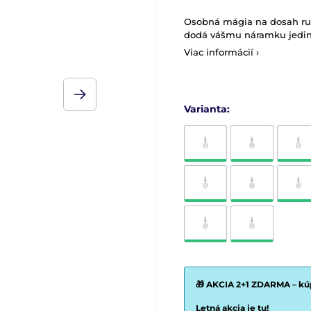
Osobná mágia na dosah ruky
dodá vášmu náramku jedine
Viac informácií ›
Varianta:
🎁 AKCIA 2+1 ZDARMA – kúp
Letná akcia je tu!