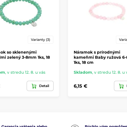
Varianty (3)
Varia
ok so sklenenými
Náramok s prírodnými
lmi zelený 3-8mm 1ks, 18
kameňmi Baby ružová 
1ks, 18 cm
om
,
v stredu 12. 8. u vás
Skladom
,
v stredu 12. 8. u 
€
6,15 €
Detail
Garancia vrátenia alebo
Rýchlo vám pomôže