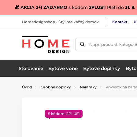
🎁 AKCIA 2+1 ZADARMO
s kódom
2PLUS1
! Platí do
31. 8
Homedesignshop - Štýl pre každý domov.
Kontakt
P
Napr. produkt, kategóri
Stolovanie
Bytové vône
Bytové doplnky
Bytov
Úvod
Osobné doplnky
Náramky
Prívesok na nára
S kódom: 2PLUS1