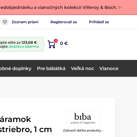
edobjednávku a vianočných kolekcií Villeroy & Boch. ✨
Zoznam prianí
Registrovať sa
Prihlásiť sa
0
pte ešte za
123,68 €
0 €
kajte
dopravu zdarma
obné doplnky
Pre bábätká
Veľká noc
Vianoce
náramok
triebro, 1 cm
Zobraziť ďalšie produkty ›