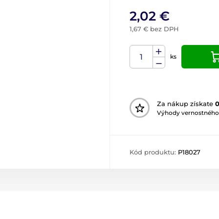
2,02 €
1,67 € bez DPH
ks
Za nákup získate
Výhody vernostného
Kód produktu:
P18027