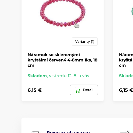
Varianty (1)
Náramok so sklenenými
Náram
kryštálmi červený 4-8mm 1ks, 18
kryštá
cm
cm
Skladom
,
v stredu 12. 8. u vás
Sklad
6,15 €
6,15 
Detail
Preprava zdarma cez