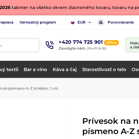
. 2026
takmer na všetko okrem zlacneného tovaru, tovaru na pr
reprava
Vernostný program
Porovnávanie
EUR
+420 774 725 901
offline
Nakú
u
a zís
Zavolajte nám
(Po-Pi 9-16)
ý textil
Bar a víno
Káva a čaj
Starostlivosť o telo
Os
mok písmeno A-Z striebro, 1 cm
Prívesok na 
písmeno A-Z s