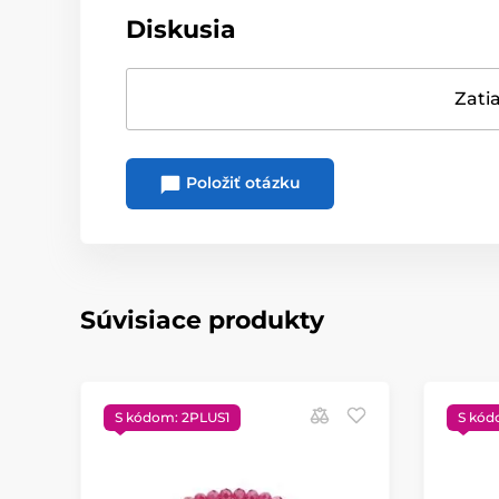
Diskusia
Zatia
Položiť otázku
Súvisiace produkty
S kódom: 2PLUS1
S kód