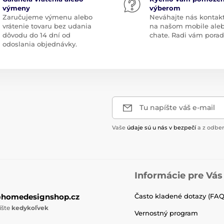
výmeny
výberom
Zaručujeme výmenu alebo
Neváhajte nás kontak
vrátenie tovaru bez udania
na našom mobile ale
dôvodu do 14 dní od
chate. Radi vám pora
odoslania objednávky.
Tu napíšte váš e-mail
Vaše
údaje sú u nás v bezpečí
a z odber
Informácie pre Vás
@homedesignshop.cz
Často kladené dotazy (FAQ
íšte
kedykoľvek
Vernostný program