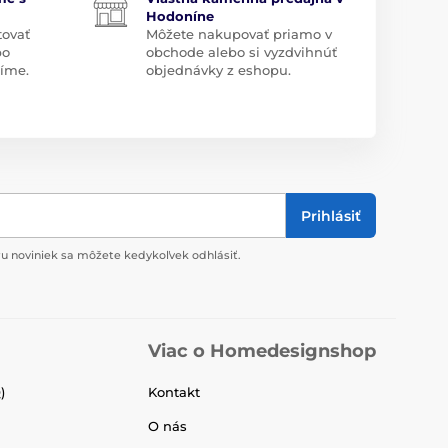
Hodoníne
tovať
Môžete nakupovať priamo v
bo
obchode alebo si vyzdvihnúť
díme.
objednávky z eshopu.
Prihlásiť
u noviniek sa môžete kedykoľvek odhlásiť.
Viac o Homedesignshop
)
Kontakt
O nás