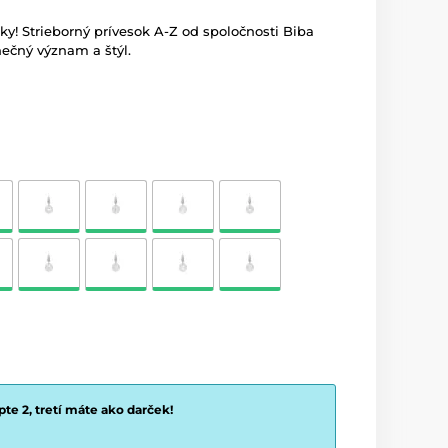
! Strieborný prívesok A-Z od spoločnosti Biba
čný význam a štýl.
te 2, tretí máte ako darček!