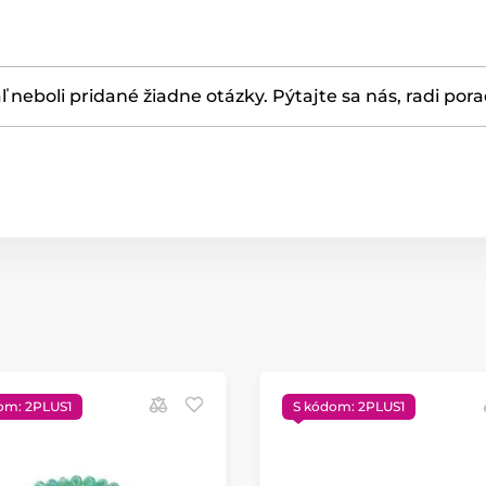
ľ neboli pridané žiadne otázky. Pýtajte sa nás, radi por
om: 2PLUS1
S kódom: 2PLUS1