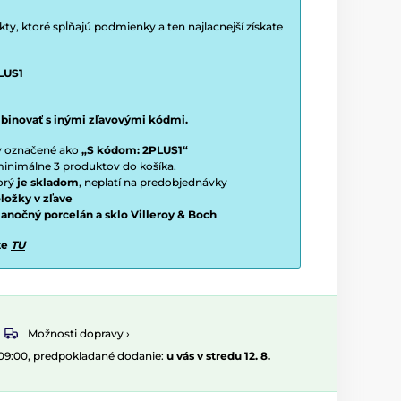
y, ktoré spĺňajú podmienky a ten najlacnejší získate
LUS1
binovať s inými zľavovými kódmi.
ty označené ako
„S kódom: 2PLUS1“
í minimálne 3 produktov do košíka.
torý
je skladom
, neplatí na predobjednávky
ložky v zľave
vianočný porcelán a sklo Villeroy & Boch
te
TU
Možnosti dopravy ›
 09:00, predpokladané dodanie:
u vás v stredu 12. 8.