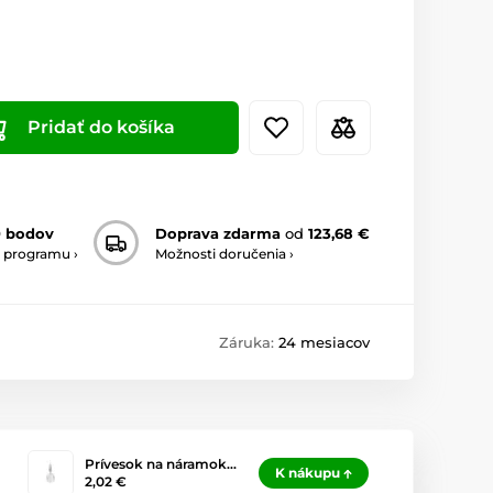
Pridať do košíka
0 bodov
Doprava zdarma
od
123,68 €
 programu ›
Možnosti doručenia ›
Záruka:
24 mesiacov
Prívesok na náramok…
K nákupu
2,02 €