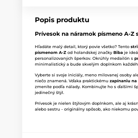
Popis produktu
Prívesok na náramok písmeno A-Z s
Hľadáte malý detail, ktorý povie všetko? Tento
str
písmenom A-Z
od holandskej značky
Biba
je ide
personalizovaných šperkov. Okrúhly medailón s
p
minimalistický a bude skvelým doplnkom každéh
Vyberte si svoje iniciály, meno milovanej osoby 
niečo znamená. Vďaka praktickému
zapínaniu na
zmeníte podľa nálady. Kombinujte ho s ďalšími šp
jedinečný štýl.
Prívesok je nielen štýlovým doplnkom, ale aj kr
alebo sestru - originálny spôsob, ako niekomu po