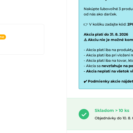
Nakúpte ľubovoľné 3 produkt
od nás ako darček.
👉 V košíku zadajte kód:
2P
Akcia platí do 31. 8. 2026
ine
⚠️ Akciu nie je možné kom
- Akcia platí iba na produk
- Akcia platí iba pri vložen
- Akcia platí iba na tovar, k
- Akcia sa
nevzťahuje na po
- Akcia neplatí na všetok 
✔️ Podmienky akcie nájde
Skladom > 10 ks
Objednávky do 10. 8.