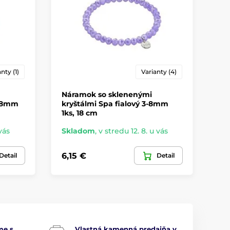
nty (1)
Varianty (4)
Náramok so sklenenými
Ná
6-8mm
kryštálmi Spa fialový 3-8mm
kr
1ks, 18 cm
1ks
vás
Skladom
,
v stredu 12. 8. u vás
Sk
6,15 €
6,
Detail
Detail
me s
Vlastná kamenná predajňa v