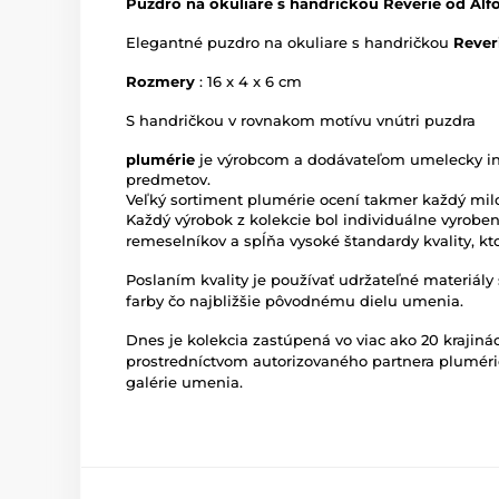
Puzdro na okuliare s handričkou Reverie od Al
Elegantné puzdro na okuliare s handričkou
Rever
Rozmery
: 16 x 4 x 6 cm
S handričkou v rovnakom motívu vnútri puzdra
plumérie
je výrobcom a dodávateľom umelecky i
predmetov.
Veľký sortiment plumérie ocení takmer každý mil
Každý výrobok z kolekcie bol individuálne vyrobe
remeselníkov a spĺňa vysoké štandardy kvality, kt
Poslaním kvality je používať udržateľné materiály 
farby čo najbližšie pôvodnému dielu umenia.
Dnes je kolekcia zastúpená vo viac ako 20 krajinác
prostredníctvom autorizovaného partnera pluméri
galérie umenia.