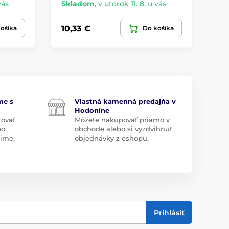
vás
Skladom
,
v utorok 11. 8. u vás
Sk
10,33 €
10
ošíka
Do košíka
me s
Vlastná kamenná predajňa v
Hodoníne
tovať
Môžete nakupovať priamo v
bo
obchode alebo si vyzdvihnúť
díme.
objednávky z eshopu.
Prihlásiť