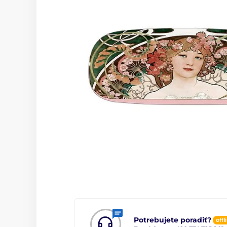
Potrebujete poradiť?
offl