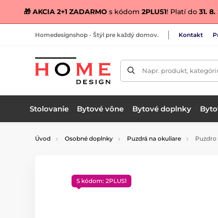
🎁 AKCIA 2+1 ZADARMO
s kódom
2PLUS1
! Platí do
31. 8
Homedesignshop - Štýl pre každý domov.
Kontakt
P
Napr. produkt, kategóri
Stolovanie
Bytové vône
Bytové doplnky
Bytov
Úvod
Osobné doplnky
Puzdrá na okuliare
Puzdro 
S kódom: 2PLUS1