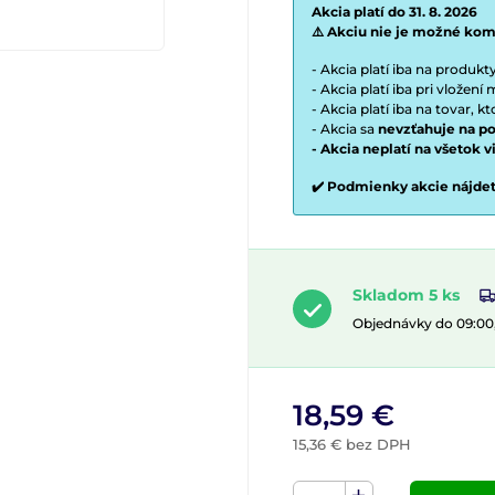
Akcia platí do 31. 8. 2026
⚠️ Akciu nie je možné kom
- Akcia platí iba na produk
- Akcia platí iba pri vložen
- Akcia platí iba na tovar, k
- Akcia sa
nevzťahuje na po
- Akcia neplatí na všetok 
✔️ Podmienky akcie nájde
Skladom 5 ks
Objednávky do 09:00
18,59 €
15,36 € bez DPH