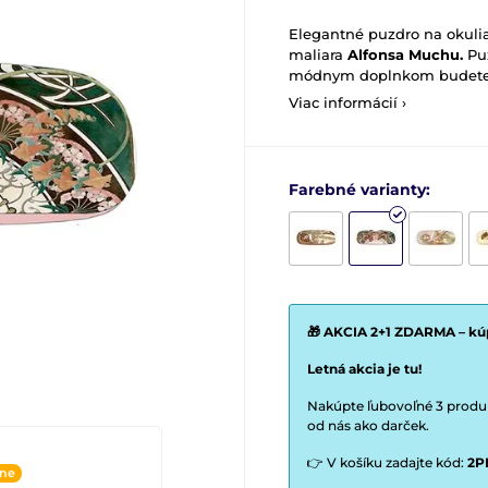
Elegantné puzdro na okulia
maliara
Alfonsa Muchu.
Pu
módnym doplnkom budete
Viac informácií ›
Farebné varianty:
🎁 AKCIA 2+1 ZDARMA – kúp
Letná akcia je tu!
Nakúpte ľubovoľné 3 produkt
od nás ako darček.
👉 V košíku zadajte kód:
2P
ine