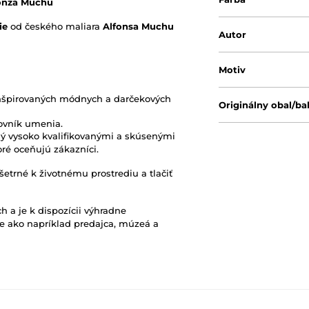
fonza Muchu
ie
od českého maliara
Alfonsa Muchu
Autor
Motiv
nšpirovaných módnych a darčekových
Originálny obal/ba
ovník umenia.
ný vysoko kvalifikovanými a skúsenými
oré oceňujú zákazníci.
šetrné k životnému prostrediu a tlačiť
h a je k dispozícii výhradne
e ako napríklad predajca, múzeá a