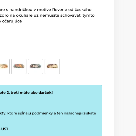
re s handričkou v motíve Reverie od českého
zdro na okuliare už nemusíte schovávať, týmto
 očarujúce
te 2, tretí máte ako darček!
y, ktoré spĺňajú podmienky a ten najlacnejší získate
LUS1