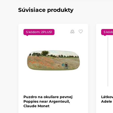
Súvisiace produkty
S kódom: 2PLUS1
S kód
Puzdro na okuliare pevnej
Látkov
Poppies near Argenteuil,
Adele 
Claude Monet