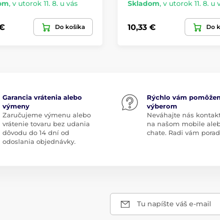
om
,
v utorok 11. 8. u vás
Skladom
,
v utorok 11. 8. u 
 €
10,33 €
Do košíka
Do k
Garancia vrátenia alebo
Rýchlo vám pomôže
výmeny
výberom
Zaručujeme výmenu alebo
Neváhajte nás kontak
vrátenie tovaru bez udania
na našom mobile ale
dôvodu do 14 dní od
chate. Radi vám pora
odoslania objednávky.
Tu napíšte váš e-mail