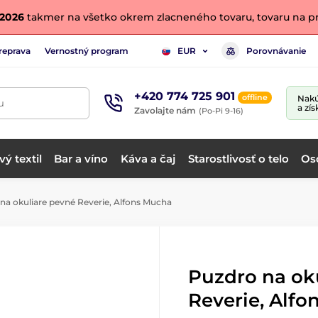
. 2026
takmer na všetko okrem zlacneného tovaru, tovaru na pr
reprava
Vernostný program
Porovnávanie
EUR
+420 774 725 901
offline
Nakú
u
a zís
Zavolajte nám
(Po-Pi 9-16)
ý textil
Bar a víno
Káva a čaj
Starostlivosť o telo
Os
na okuliare pevné Reverie, Alfons Mucha
Puzdro na ok
Reverie, Alf