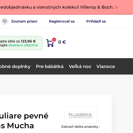
edobjednávku a vianočných kolekcií Villeroy & Boch. ✨
Zoznam prianí
Registrovať sa
Prihlásiť sa
0
pte ešte za
123,96 €
0 €
kajte
dopravu zdarma
obné doplnky
Pre bábätká
Veľká noc
Vianoce
uliare pevné
ons Mucha
Zobraziť ďalšie produkty ›