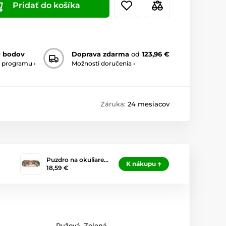
Pridať do košíka
0 bodov
Doprava zdarma
od
123,96 €
 programu ›
Možnosti doručenia ›
Záruka:
24 mesiacov
Puzdro na okuliare…
K nákupu
18,59 €
Ružová
,
Zelená