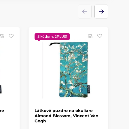
S kódom: 2PLUS1
S
re
Látkové puzdro na okuliare
Lá
Almond Blossom, Vincent Van
Ga
Gogh
Gu