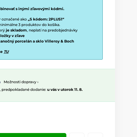
binovať s inými zľavovými kódmi.
ty označené ako
„S kódom: 2PLUS1“
í minimálne 3 produktov do košíka.
torý
je skladom
, neplatí na predobjednávky
ložky v zľave
vianočný porcelán a sklo Villeroy & Boch
te
TU
Možnosti dopravy ›
, predpokladané dodanie:
u vás v utorok 11. 8.