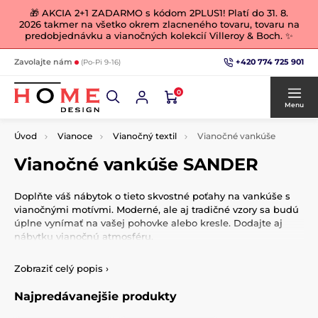
🎁 AKCIA 2+1 ZADARMO s kódom 2PLUS1! Platí do 31. 8.
2026 takmer na všetko okrem zlacneného tovaru, tovaru na
predobjednávku a vianočných kolekcií Villeroy & Boch. ✨
+420 774 725 901
Zavolajte nám
(Po-Pi 9-16)
0
Menu
Úvod
Vianoce
Vianočný textil
Vianočné vankúše
Vianočné vankúše SANDER
Doplňte váš nábytok o tieto skvostné poťahy na vankúše s
vianočnými motívmi. Moderné, ale aj tradičné vzory sa budú
úplne vynímať na vašej pohovke alebo kresle. Dodajte aj
nábytku vianočnú atmosféru.
Zobraziť celý popis
›
Najpredávanejšie produkty