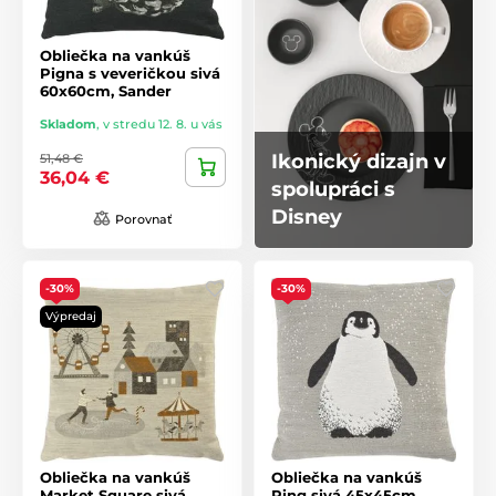
Obliečka na vankúš
Pigna s veveričkou sivá
60x60cm, Sander
Skladom
,
v stredu 12. 8. u vás
Ikonický dizajn v
51,48 €
36,04 €
spolupráci s
Disney
Porovnať
-30%
-30%
Výpredaj
Obliečka na vankúš
Obliečka na vankúš
Market Square sivá
Ping sivá 45x45cm,