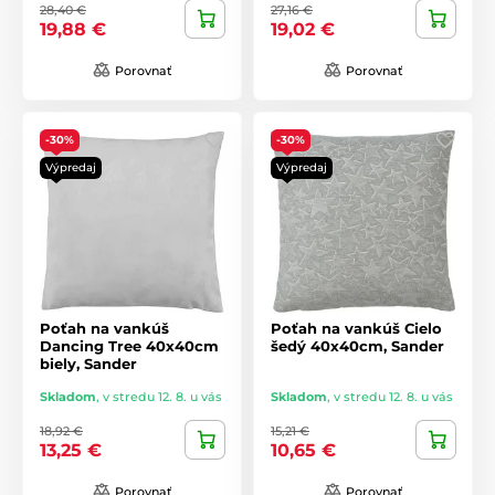
28,40 €
27,16 €
19,88 €
19,02 €
Porovnať
Porovnať
-30%
-30%
Výpredaj
Výpredaj
Poťah na vankúš
Poťah na vankúš Cielo
Dancing Tree 40x40cm
šedý 40x40cm, Sander
biely, Sander
Skladom
,
v stredu 12. 8. u vás
Skladom
,
v stredu 12. 8. u vás
18,92 €
15,21 €
13,25 €
10,65 €
Porovnať
Porovnať