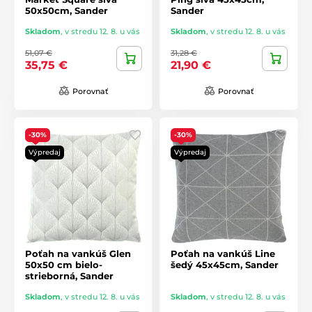
50x50cm, Sander
Sander
Skladom
,
v stredu 12. 8. u vás
Skladom
,
v stredu 12. 8. u vás
51,07 €
31,28 €
35,75 €
21,90 €
Porovnať
Porovnať
-30%
-30%
Výpredaj
Výpredaj
Poťah na vankúš Glen
Poťah na vankúš Line
50x50 cm bielo-
šedý 45x45cm, Sander
strieborná, Sander
Skladom
,
v stredu 12. 8. u vás
Skladom
,
v stredu 12. 8. u vás