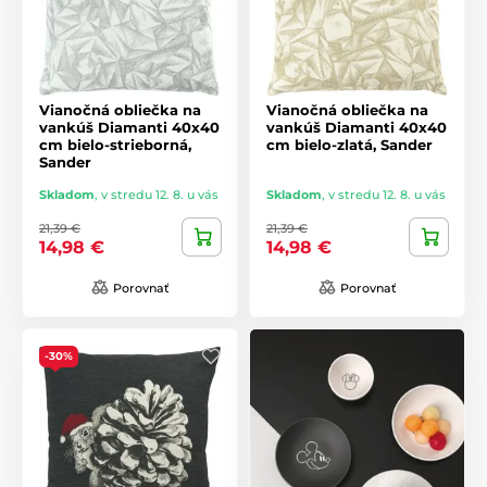
Vianočná obliečka na
Vianočná obliečka na
vankúš Diamanti 40x40
vankúš Diamanti 40x40
cm bielo-strieborná,
cm bielo-zlatá, Sander
Sander
Skladom
,
v stredu 12. 8. u vás
Skladom
,
v stredu 12. 8. u vás
21,39 €
21,39 €
14,98 €
14,98 €
Porovnať
Porovnať
-30%