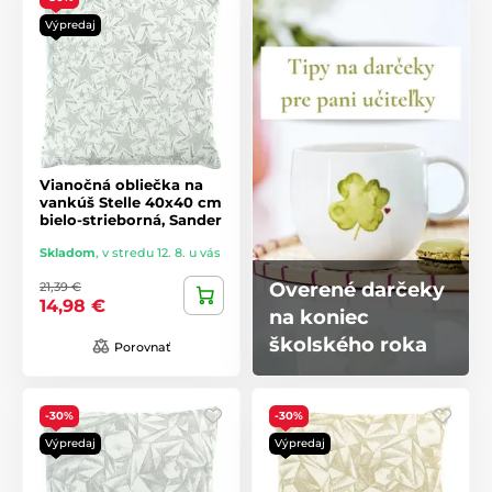
Výpredaj
Vianočná obliečka na
vankúš Stelle 40x40 cm
bielo-strieborná, Sander
Skladom
,
v stredu 12. 8. u vás
Overené darčeky
21,39 €
14,98 €
na koniec
školského roka
Porovnať
-30%
-30%
Výpredaj
Výpredaj