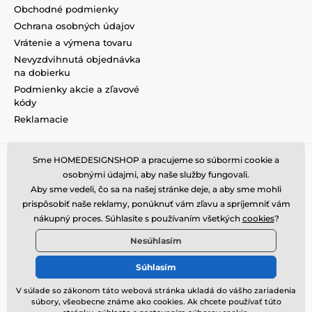
Obchodné podmienky
Ochrana osobných údajov
Vrátenie a výmena tovaru
Nevyzdvihnutá objednávka
na dobierku
Podmienky akcie a zľavové
kódy
Reklamacie
Sme HOMEDESIGNSHOP a pracujeme so súbormi cookie a
osobnými údajmi, aby naše služby fungovali.
Aby sme vedeli, čo sa na našej stránke deje, a aby sme mohli
prispôsobiť naše reklamy, ponúknuť vám zľavu a spríjemniť vám
nákupný proces. Súhlasíte s používaním všetkých
cookies
?
Nesúhlasím
Súhlasím
V súlade so zákonom táto webová stránka ukladá do vášho zariadenia
súbory, všeobecne známe ako cookies. Ak chcete používať túto
© 2026 www.homedesignshop.sk ⦁ E-shop vytvorila
SIMPLIA.cz