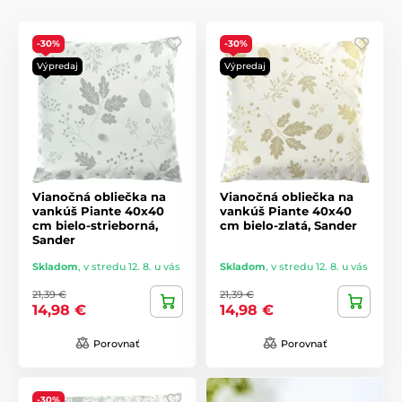
-30%
-30%
Výpredaj
Výpredaj
Vianočná obliečka na
Vianočná obliečka na
vankúš Piante 40x40
vankúš Piante 40x40
cm bielo-strieborná,
cm bielo-zlatá, Sander
Sander
Skladom
,
v stredu 12. 8. u vás
Skladom
,
v stredu 12. 8. u vás
21,39 €
21,39 €
14,98 €
14,98 €
Porovnať
Porovnať
-30%