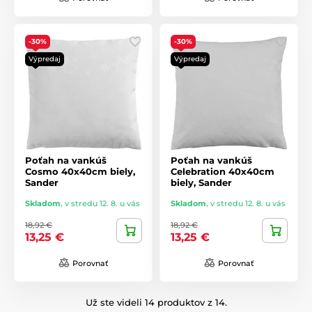
-30%
-30%
Výpredaj
Výpredaj
Poťah na vankúš
Poťah na vankúš
Cosmo 40x40cm biely,
Celebration 40x40cm
Sander
biely, Sander
Skladom
,
v stredu 12. 8. u vás
Skladom
,
v stredu 12. 8. u vás
18,92 €
18,92 €
13,25 €
13,25 €
Porovnať
Porovnať
Už ste videli 14 produktov z 14.