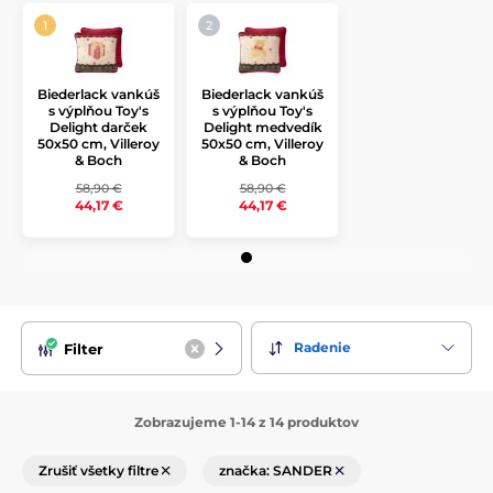
Biederlack vankúš
Biederlack vankúš
s výplňou Toy's
s výplňou Toy's
Delight darček
Delight medvedík
50x50 cm, Villeroy
50x50 cm, Villeroy
& Boch
& Boch
58,90 €
58,90 €
44,17 €
44,17 €
Radenie
Filter
Zobrazujeme 1-14 z 14 produktov
Zrušiť všetky filtre
značka: SANDER