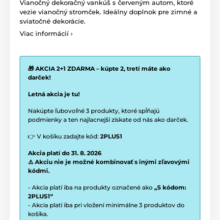
Vianočný dekoračný vankúš s červeným autom, ktoré
vezie vianočný stromček. Ideálny doplnok pre zimné a
sviatočné dekorácie.
Viac informácií ›
🎁 AKCIA 2+1 ZDARMA – kúpte 2, tretí máte ako
darček!
Letná akcia je tu!
Nakúpte ľubovoľné 3 produkty, ktoré spĺňajú
podmienky a ten najlacnejší získate od nás ako darček.
👉 V košíku zadajte kód:
2PLUS1
Akcia platí do 31. 8. 2026
⚠️ Akciu nie je možné kombinovať s inými zľavovými
kódmi.
- Akcia platí iba na produkty označené ako
„S kódom:
2PLUS1“
- Akcia platí iba pri vložení minimálne 3 produktov do
košíka.