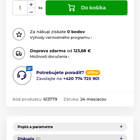
Do košíka
ks
Za nákup získate
0 bodov
Výhody vernostného programu ›
Doprava zdarma
od
123,68 €
Možnosti doručenia ›
Potrebujete poradiť?
offline
Zavolajte na
+420 774 725 901
Kód produktu:
613779
Záruka:
24 mesiacov
Popis a parametre
Diskusia
(0)