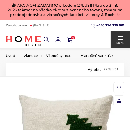
🎁 AKCIA 2+1 ZADARMO s kódom 2PLUS1! Platí do 31. 8.
2026 takmer na všetko okrem zlacneného tovaru, tovaru na
predobjednávku a vianočných kolekcií Villeroy & Boch. ✨
+420 774 725 901
Zavolajte nám
(Po-Pi 9-16)
0
Menu
Úvod
Vianoce
Vianočný textil
Vianočné vankúše
Výrobca