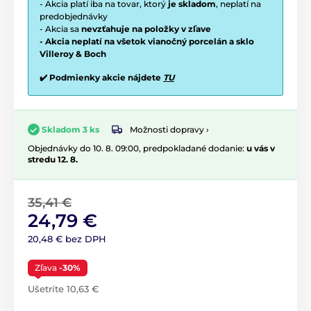
- Akcia platí iba na tovar, ktorý
je skladom
, neplatí na
predobjednávky
- Akcia sa
nevzťahuje na položky v zľave
- Akcia neplatí na všetok vianočný porcelán a sklo
Villeroy & Boch
✔️ Podmienky akcie nájdete
TU
Možnosti dopravy ›
Skladom 3 ks
Objednávky do 10. 8. 09:00, predpokladané dodanie:
u vás v
stredu 12. 8.
35,41 €
24,79 €
20,48 € bez DPH
Zľava
-30%
Ušetríte 10,63 €