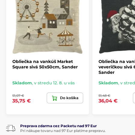
Obliečka na vankúš Market
Obliečka na van
Square sivá 50x50cm, Sander
veveričkou sivá
Sander
Skladom
,
v stredu 12. 8. u vás
Skladom
,
v stred
51,07 €
51,48 €
Do košíka
35,75 €
36,04 €
Preprava zdarma cez Packetu nad 97 Eur
Pri nákupe tovaru nad 97 Eur platíme prepravu.