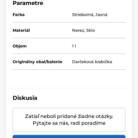
Parametre
výlevke zostanú väčšie kúsky ovocia vo vysokokvalitnej
sklenenej karafe, ktorá sa ľahko udržiava.
Veľký otvor
Farba
Strieborná
,
Jasná
tiež uľahčuje plnenie nápojov a prísad. Karafa sa
vďaka odnímateľnej výlevke ľahko čistí a je
vhodná do
umývačky riadu
.
Materiál
Nerez
,
Sklo
Objem
: 1 l
Objem
1 l
Materiál:
sklo, silikón, nerezová oceľ
Rozmery
: 30,5 x 9 cm
Originálny obal/balenie
Darčeková krabička
Diskusia
Zatiaľ neboli pridané žiadne otázky.
Pýtajte sa nás, radi poradíme