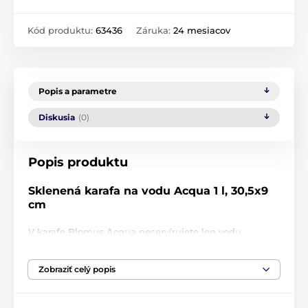
Kód produktu:
63436
Záruka:
24 mesiacov
Popis a parametre
Diskusia
(0)
Popis produktu
Sklenená karafa na vodu Acqua 1 l, 30,5x9
cm
V karafe Blomus Acqua neservírujete len vodu.
Vytvorte si ovocné občerstvenie v elegantnej sklenenej
karafe. Spolu s kockami ľadu a plátkami čerstvej mäty
Zobraziť celý popis
alebo citróna budete mať svoje obľúbené osvieženie
vždy po ruke.
Mimoriadne praktická: vďaka upevniteľnému otvoru vo