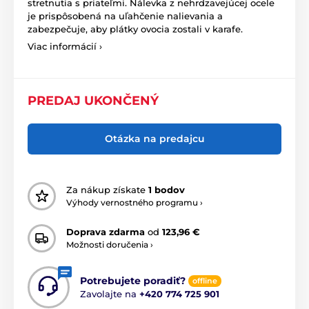
stretnutia s priateľmi. Nálevka z nehrdzavejúcej ocele
je prispôsobená na uľahčenie nalievania a
zabezpečuje, aby plátky ovocia zostali v karafe.
Viac informácií ›
PREDAJ UKONČENÝ
Otázka na predajcu
Za nákup získate
1 bodov
Výhody vernostného programu ›
Doprava zdarma
od
123,96 €
Možnosti doručenia ›
Potrebujete poradiť?
offline
Zavolajte na
+420 774 725 901