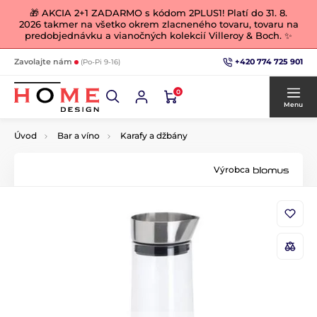
🎁 AKCIA 2+1 ZADARMO s kódom 2PLUS1! Platí do 31. 8.
2026 takmer na všetko okrem zlacneného tovaru, tovaru na
predobjednávku a vianočných kolekcií Villeroy & Boch. ✨
+420 774 725 901
Zavolajte nám
(Po-Pi 9-16)
0
Menu
Úvod
Bar a víno
Karafy a džbány
Výrobca