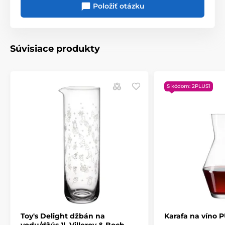
Položiť otázku
Súvisiace produkty
S kódom: 2PLUS1
Toy's Delight džbán na
Karafa na víno P
vodu/džús 1l, Villeroy & Boch