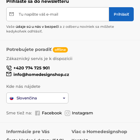
Prihláste sa do newsletteru
Tu napíšte váš e-mail
Prihlásiť
Vaše
údaje sú u nás v bezpečí
a z odberu noviniek sa môžete
kedykoľvek odhlásiť.
Potrebujete poradiť
offline
Zákaznický servis je k dispozícii
+420 774 725 901
info@homedesignshop.cz
Kde nás nájdete
Slovenčina
Sme tiež na:
Facebook
Instagram
Informácie pre Vás
Viac o Homedesignshop