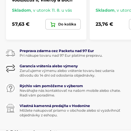
Skladom
,
v utorok 11. 8. u vás
Skladom
,
v utoro
57,63 €
23,76 €
Do košíka
Preprava zdarma cez Packetu nad 97 Eur
Pri nákupe tovaru nad 97 Eur platíme prepravu.
Garancia vrátenia alebo výmeny
Zaručujeme výmenu alebo vrátenie tovaru bez udania
dôvodu do 14 dní od odoslania objednávky.
Rýchlo vám pomôžeme s výberom
Neváhajte nás kontaktovať na našom mobile alebo chate.
Radi vám poradíme.
Vlastná kamenná predajňa v Hodoníne
Môžete nakupovať priamo v obchode alebo si vyzdvihnúť
objednávky z eshopu.