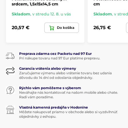
srdcem, 1,5x15x14,5 cm
cm
Skladom
,
v stredu 12. 8. u vás
Skladom
,
v stred
20,57 €
26,75 €
Do košíka
Preprava zdarma cez Packetu nad 97 Eur
Pri nákupe tovaru nad 97 Eur platíme prepravu.
Garancia vrátenia alebo výmeny
Zaručujeme výmenu alebo vrátenie tovaru bez udania
dôvodu do 14 dní od odoslania objednávky.
Rýchlo vám pomôžeme s výberom
Neváhajte nás kontaktovať na našom mobile alebo chate.
Radi vám poradíme.
Vlastná kamenná predajňa v Hodoníne
Môžete nakupovať priamo v obchode alebo si vyzdvihnúť
objednávky z eshopu.