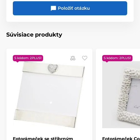
Položiť otázku
Súvisiace produkty
S kódom: 2PLUS1
S kódom: 2PLUS1
Fotorámeček se stříbrným
Fotorámeček Cora