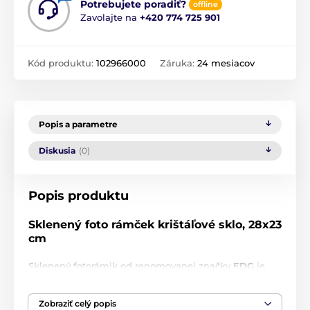
Potrebujete poradiť?
offline
Zavolajte na
+420 774 725 901
Kód produktu:
102966000
Záruka:
24 mesiacov
Popis a parametre
Diskusia
(0)
Popis produktu
Sklenený foto rámček krištáľové sklo, 28x23
cm
Sklenený fotorámik od renomovanej značky
EDG
je
majstrovskou kombináciou jednoduchosti a
sofistikovanosti. Vďaka štíhlemu dizajnu s čistými
Zobraziť celý popis
líniami a priehľadnej konštrukcii sa ľahko hodí do