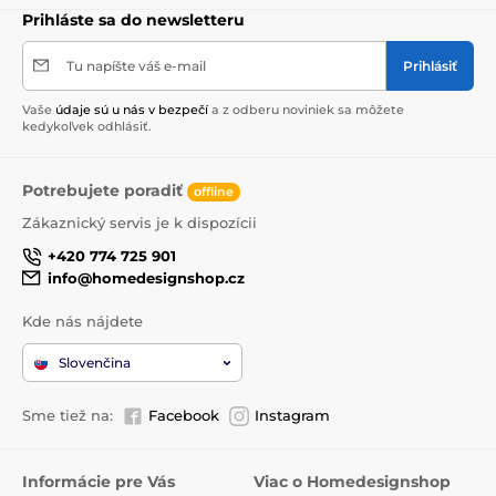
Prihláste sa do newsletteru
Tu napíšte váš e-mail
Prihlásiť
Vaše
údaje sú u nás v bezpečí
a z odberu noviniek sa môžete
kedykoľvek odhlásiť.
Potrebujete poradiť
offline
Zákaznický servis je k dispozícii
+420 774 725 901
info@homedesignshop.cz
Kde nás nájdete
Slovenčina
Sme tiež na:
Facebook
Instagram
Informácie pre Vás
Viac o Homedesignshop