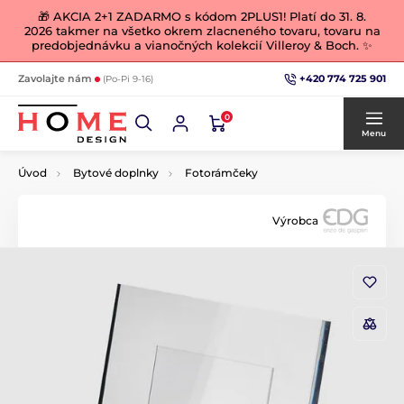
🎁 AKCIA 2+1 ZADARMO s kódom 2PLUS1! Platí do 31. 8.
2026 takmer na všetko okrem zlacneného tovaru, tovaru na
predobjednávku a vianočných kolekcií Villeroy & Boch. ✨
+420 774 725 901
Zavolajte nám
(Po-Pi 9-16)
0
Menu
Úvod
Bytové doplnky
Fotorámčeky
Výrobca