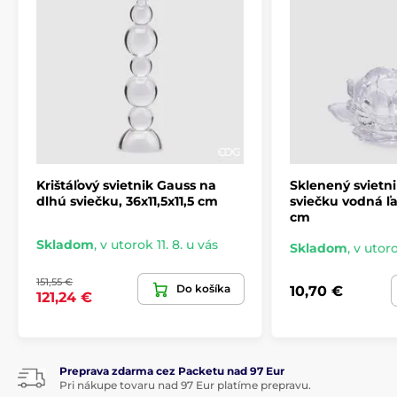
Krištáľový svietnik Gauss na
Sklenený svietni
dlhú sviečku, 36x11,5x11,5 cm
sviečku vodná ľal
cm
Skladom
,
v utorok 11. 8. u vás
Skladom
,
v utoro
151,55 €
Do košíka
10,70 €
121,24 €
Preprava zdarma cez Packetu nad 97 Eur
Pri nákupe tovaru nad 97 Eur platíme prepravu.