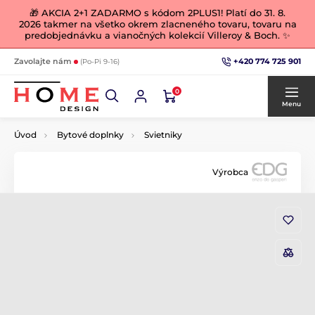
🎁 AKCIA 2+1 ZADARMO s kódom 2PLUS1! Platí do 31. 8.
2026 takmer na všetko okrem zlacneného tovaru, tovaru na
predobjednávku a vianočných kolekcií Villeroy & Boch. ✨
+420 774 725 901
Zavolajte nám
(Po-Pi 9-16)
0
Menu
Úvod
Bytové doplnky
Svietniky
Výrobca