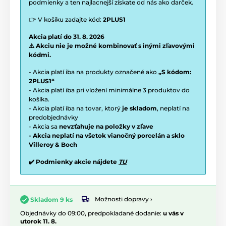
podmienky a ten najlacnejší získate od nás ako darček.
👉 V košíku zadajte kód:
2PLUS1
Akcia platí do 31. 8. 2026
⚠️ Akciu nie je možné kombinovať s inými zľavovými
kódmi.
- Akcia platí iba na produkty označené ako
„S kódom:
2PLUS1“
- Akcia platí iba pri vložení minimálne 3 produktov do
košíka.
- Akcia platí iba na tovar, ktorý
je skladom
, neplatí na
predobjednávky
- Akcia sa
nevzťahuje na položky v zľave
- Akcia neplatí na všetok vianočný porcelán a sklo
Villeroy & Boch
✔️ Podmienky akcie nájdete
TU
Možnosti dopravy ›
Skladom 9 ks
Objednávky do 09:00, predpokladané dodanie:
u vás v
utorok 11. 8.