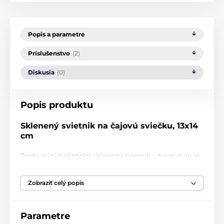
Popis a parametre
Príslušenstvo
(2)
Diskusia
(0)
Popis produktu
Sklenený svietnik na čajovú sviečku, 13x14
cm
Tento minimalistický sklenený svietnik v tvare gule je
dokonalým doplnkom pre interiérovú výzdobu. Je
navrhnutý pre čajové sviečky a vďaka svojmu
Zobraziť celý popis
jednoduchému, ale elegantnému dizajnu krásne ladí
s akýmkoľvek štýlom.
Priehľadné sklo umožňuje sviečke šíriť jemné a útulné
Parametre
svetlo do priestoru, čo vytvára hrejivú atmosféru v