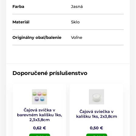
každej miestnosti. Ideálne na romantické večere,
Farba
Jasná
relaxačné večery alebo ako štýlový doplnok do
moderného interiéru.
Materiál
Sklo
Vlastnosti dekorácie:
Originálny obal/balenie
Rozmer
: 13 x 14 cm
Voľne
Materiál
: sklo
Farba
: transparentná
Využitie
: dekorácia na stôl, komodu alebo policu
Doporučené príslušenstvo
Čajová svíčka v
Čajová sviečka v
barevném kalíšku 1ks,
kalíšku 1ks, 2x3,8cm
2,3x3,8cm
0,50 €
0,62 €