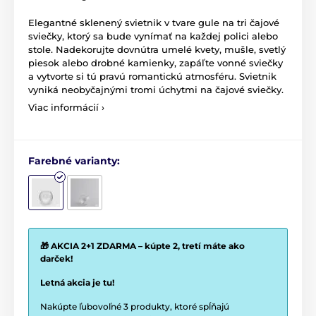
Elegantné sklenený svietnik v tvare gule na tri čajové
sviečky, ktorý sa bude vynímať na každej polici alebo
stole. Nadekorujte dovnútra umelé kvety, mušle, svetlý
piesok alebo drobné kamienky, zapáľte vonné sviečky
a vytvorte si tú pravú romantickú atmosféru. Svietnik
vyniká neobyčajnými tromi úchytmi na čajové sviečky.
Viac informácií ›
Farebné varianty:
🎁 AKCIA 2+1 ZDARMA – kúpte 2, tretí máte ako
darček!
Letná akcia je tu!
Nakúpte ľubovoľné 3 produkty, ktoré spĺňajú