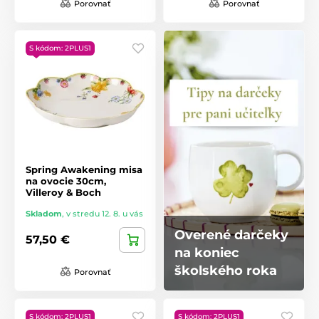
Porovnať
Porovnať
S kódom: 2PLUS1
Spring Awakening misa
na ovocie 30cm,
Villeroy & Boch
Skladom
,
v stredu 12. 8. u vás
Overené darčeky
57,50 €
na koniec
školského roka
Porovnať
S kódom: 2PLUS1
S kódom: 2PLUS1