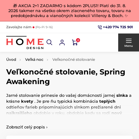
🎁 AKCIA 2+1 ZADARMO s kódom 2PLUS1! Platí do 31. 8.
2026 takmer na všetko okrem zlacneného tovaru, tovaru na
predobjednávku a vianočných kolekcií Villeroy & Boch. ✨
+420 774 725 901
Zavolajte nám
(Po-Pi 9-16)
0
Menu
Úvod
Veľká noc
Veľkonočné stolovanie
Veľkonočné stolovanie, Spring
Awakening
Jarné stolovanie prinesie do vašej domácnosti jarnej
slnka
a
krásne
kvety
. Je pre ňu typická kombinácia
teplých
odtieňov farieb pripomínajúcich slnkom prežiarené dni
najkrajšieho
obdobie v roku, obdobie kedy sa rodí
nový
život.
Esteticky vydarený dizajn
porcelánu oblých tvarov
dopĺňajú
Zobraziť celý popis
›
u niektorých kúskov riadu či dekorácií
okrem kvetinového
dekoru tiež typicky veľkonočné motívy
zajačikov a