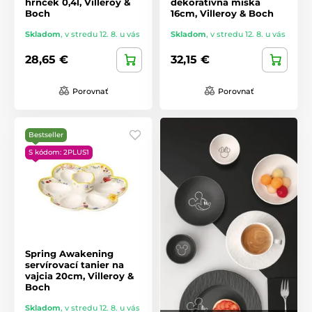
hrnček 0,4l, Villeroy &
dekoratívna miska
Boch
16cm, Villeroy & Boch
Skladom
,
v stredu 12. 8. u vás
Skladom
,
v stredu 12. 8. u vás
28,65 €
32,15 €
Porovnať
Porovnať
Bestseller
S kódom: 2PLUS1
Spring Awakening
servírovací tanier na
vajcia 20cm, Villeroy &
Boch
Skladom
,
v stredu 12. 8. u vás