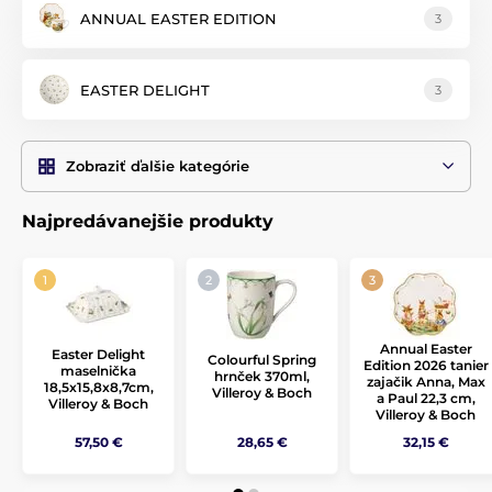
sliepočiek.
ANNUAL EASTER EDITION
3
EASTER DELIGHT
3
Zobraziť ďalšie kategórie
Najpredávanejšie produkty
Annual Easter
Easter Delight
Colourful Spring
Edition 2026 tanier
maselnička
hrnček 370ml,
zajačik Anna, Max
18,5x15,8x8,7cm,
Villeroy & Boch
a Paul 22,3 cm,
Villeroy & Boch
Villeroy & Boch
57,50 €
28,65 €
32,15 €