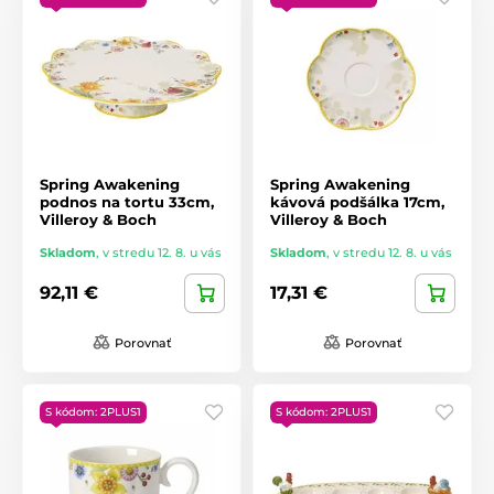
Spring Awakening
Spring Awakening
podnos na tortu 33cm,
kávová podšálka 17cm,
Villeroy & Boch
Villeroy & Boch
Skladom
,
v stredu 12. 8. u vás
Skladom
,
v stredu 12. 8. u vás
92,11 €
17,31 €
Porovnať
Porovnať
S kódom: 2PLUS1
S kódom: 2PLUS1