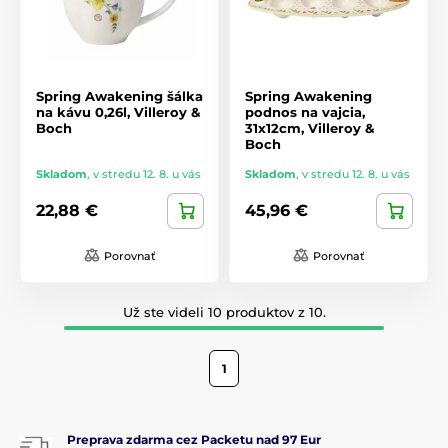
Spring Awakening šálka
Spring Awakening
na kávu 0,26l, Villeroy &
podnos na vajcia,
Boch
31x12cm, Villeroy &
Boch
Skladom
,
v stredu 12. 8. u vás
Skladom
,
v stredu 12. 8. u vás
22,88 €
45,96 €
Porovnať
Porovnať
Už ste videli 10 produktov z 10.
1
Preprava zdarma cez Packetu nad 97 Eur