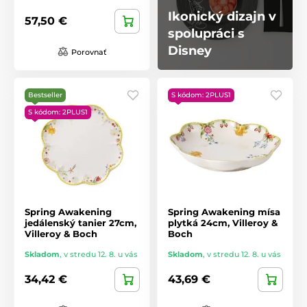
Ikonický dizajn v
57,50 €
spolupráci s
Disney
Porovnať
Bestseller
S kódom: 2PLUS1
S kódom: 2PLUS1
Spring Awakening
Spring Awakening mísa
jedálenský tanier 27cm,
plytká 24cm, Villeroy &
Villeroy & Boch
Boch
Skladom
,
v stredu 12. 8. u vás
Skladom
,
v stredu 12. 8. u vás
34,42 €
43,69 €