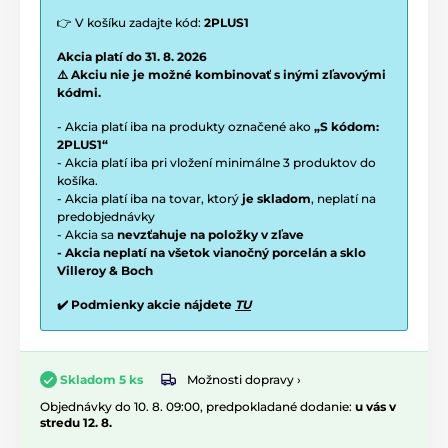
👉 V košíku zadajte kód:
2PLUS1
Akcia platí do 31. 8. 2026
⚠️ Akciu nie je možné kombinovať s inými zľavovými
kódmi.
- Akcia platí iba na produkty označené ako
„S kódom:
2PLUS1“
- Akcia platí iba pri vložení minimálne 3 produktov do
košíka.
- Akcia platí iba na tovar, ktorý
je skladom
, neplatí na
predobjednávky
- Akcia sa
nevzťahuje na položky v zľave
- Akcia neplatí na všetok vianočný porcelán a sklo
Villeroy & Boch
✔️ Podmienky akcie nájdete
TU
Možnosti dopravy ›
Skladom 5 ks
Objednávky do 10. 8. 09:00, predpokladané dodanie:
u vás v
stredu 12. 8.