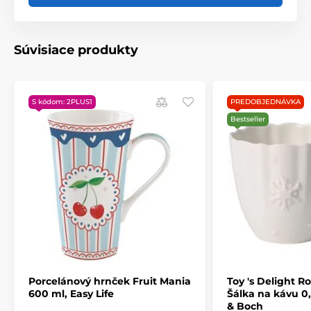
Produkt je zaradený v kategóriách
SPRING AWAKENING
Porcelán a sklo
Súvisiace produkty
Šálky a hrnčeky na kávu
SPRING AWAKENING
S kódom: 2PLUS1
PREDOBJEDNÁVKA
Bestseller
Porcelánový hrnček Fruit Mania
Toy 's Delight Ro
600 ml, Easy Life
Šálka ​​na kávu 0
& Boch