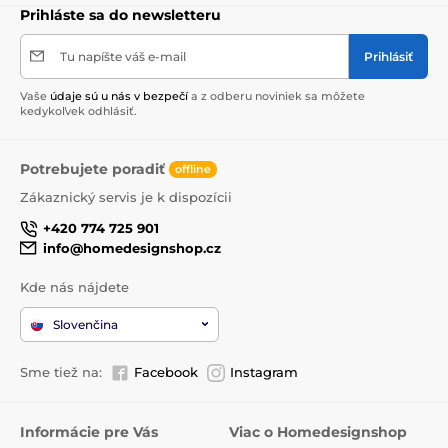
Prihláste sa do newsletteru
Tu napíšte váš e-mail
Prihlásiť
Vaše
údaje sú u nás v bezpečí
a z odberu noviniek sa môžete
kedykoľvek odhlásiť.
Potrebujete poradiť
offline
Zákaznický servis je k dispozícii
+420 774 725 901
info@homedesignshop.cz
Kde nás nájdete
Slovenčina
Sme tiež na:
Facebook
Instagram
Informácie pre Vás
Viac o Homedesignshop