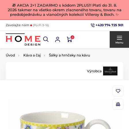
🎁 AKCIA 2+1 ZADARMO s kódom 2PLUS1! Platí do 31. 8.
2026 takmer na všetko okrem zlacneného tovaru, tovaru na
predobjednávku a vianočných kolekcií Villeroy & Boch. ✨
+420 774 725 901
Zavolajte nám
(Po-Pi 9-16)
0
Menu
Úvod
Káva a čaj
Šálky a hrnčeky na kávu
Výrobca