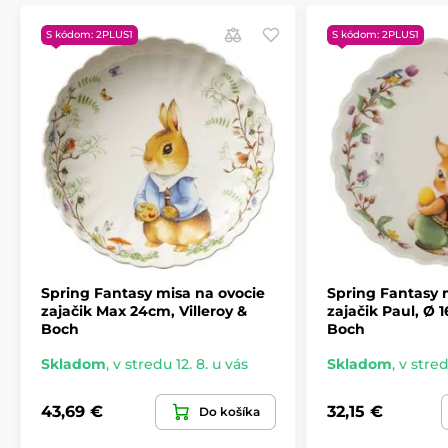
S kódom: 2PLUS1
S kódom: 2PLUS1
Produkt je zaradený v kategóriách
SPRING FANTASY
Porcelán a sklo
SPRING FANTASY
Spring Fantasy misa na ovocie
Spring Fantasy 
zajačik Max 24cm, Villeroy &
zajačik Paul, Ø 1
Boch
Boch
Skladom
,
v stredu 12. 8. u vás
Skladom
,
v stred
43,69 €
32,15 €
Do košíka