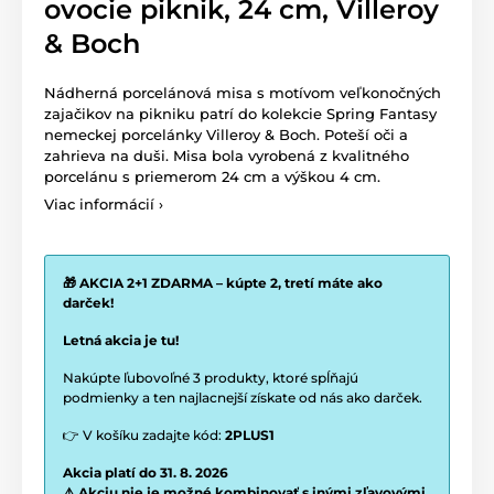
ovocie piknik, 24 cm, Villeroy
& Boch
Nádherná porcelánová misa s motívom veľkonočných
zajačikov na pikniku patrí do kolekcie Spring Fantasy
nemeckej porcelánky Villeroy & Boch. Poteší oči a
zahrieva na duši. Misa bola vyrobená z kvalitného
porcelánu s priemerom 24 cm a výškou 4 cm.
Viac informácií ›
🎁 AKCIA 2+1 ZDARMA – kúpte 2, tretí máte ako
darček!
Letná akcia je tu!
Nakúpte ľubovoľné 3 produkty, ktoré spĺňajú
podmienky a ten najlacnejší získate od nás ako darček.
👉 V košíku zadajte kód:
2PLUS1
Akcia platí do 31. 8. 2026
⚠️ Akciu nie je možné kombinovať s inými zľavovými