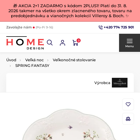
🎁 AKCIA 2+1 ZADARMO s kódom 2PLUS1! Platí do 31. 8.
2026 takmer na všetko okrem zlacneného tovaru, tovaru na
predobjednávku a vianočných kolekcií Villeroy & Boch. ✨
+420 774 725 901
Zavolajte nám
(Po-Pi 9-16)
0
Menu
Úvod
Veľká noc
Veľkonočné stolovanie
SPRING FANTASY
Výrobca