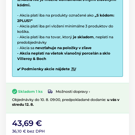
kódmi.
- Akcia platí iba na produkty označené ako
„S kódom:
2PLUS1“
- Akcia platí iba pri vložení minimálne 3 produktov do
košíka.
- Akcia platí iba na tovar, ktorý
je skladom
, neplatí na
predobjednávky
- Akcia sa
nevzťahuje na položky v zľave
- Akcia neplatí na všetok vianočný porcelán a sklo
Villeroy & Boch
✔️ Podmienky akcie nájdete
TU
Možnosti dopravy ›
Skladom 1 ks
Objednávky do 10. 8. 09:00, predpokladané dodanie:
u vás v
stredu 12. 8.
43,69 €
36,10 € bez DPH