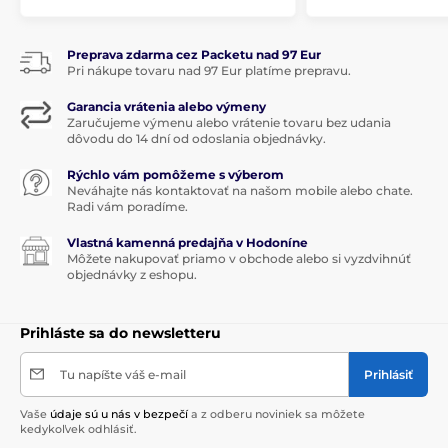
Preprava zdarma cez Packetu nad 97 Eur
Pri nákupe tovaru nad 97 Eur platíme prepravu.
Garancia vrátenia alebo výmeny
Zaručujeme výmenu alebo vrátenie tovaru bez udania
dôvodu do 14 dní od odoslania objednávky.
Rýchlo vám pomôžeme s výberom
Neváhajte nás kontaktovať na našom mobile alebo chate.
Radi vám poradíme.
Vlastná kamenná predajňa v Hodoníne
Môžete nakupovať priamo v obchode alebo si vyzdvihnúť
objednávky z eshopu.
Prihláste sa do newsletteru
Tu napíšte váš e-mail
Prihlásiť
Vaše
údaje sú u nás v bezpečí
a z odberu noviniek sa môžete
kedykoľvek odhlásiť.