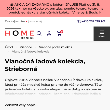
🎁 AKCIA 2+1 ZADARMO s kódom 2PLUS1! Platí do 31. 8.
2026 takmer na všetko okrem zlacneného tovaru, tovaru na
predobjednávku a vianočných kolekcií Villeroy & Boch. ✨
+420 774 725 901
Zavolajte nám
(Po-Pi 9-16)
0
Menu
Úvod
Vianoce
Vianoce podľa kolekcií
Vianočná ľadová kolekcia
Vianočná ľadová kolekcia,
Strieborná
Objavte kúzlo Vianoc s našou Vianočnou ľadovou kolekciou,
ktorá prináša mrazivú krásu priamo do vášho domova. Táto
jedinečná kolekcia ponúka elegantné
ozdoby
a
dekorácie
inšpirované zimnou prírodou, ktoré spolu dokonale ladia a
umožnia vám vytvoriť harmonický a štýlový vianočný interiér.
Zobraziť celý popis
›
Či už hľadáte jemné detaily alebo výrazné prvky, Vianočná