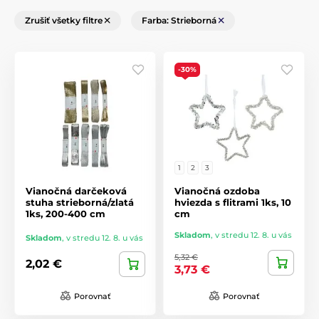
Zrušiť všetky filtre
Farba: Strieborná
-30%
1
2
3
Vianočná darčeková
Vianočná ozdoba
stuha strieborná/zlatá
hviezda s flitrami 1ks, 10
1ks, 200-400 cm
cm
Skladom
,
v stredu 12. 8. u vás
Skladom
,
v stredu 12. 8. u vás
5,32 €
2,02 €
3,73 €
Porovnať
Porovnať