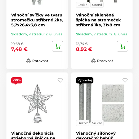
Lesklá
Matná
Vánoční svíčky ve tvaru
Vánoční skleněná
stromečku stříbrné 2ks,
špička na stromeček
5,7x26,4x3,8 cm
stříbrná 1ks, 31x8 cm
Skladom
,
v stredu 12. 8. u vás
Skladom
,
v stredu 12. 8. u vás
10,68 €
12,74 €
7,48 €
8,92 €
Porovnať
Porovnať
-30%
Výpredaj
Bez vz
Se vzo
Vianočná dekorácia
Vianočný šifónový
strieborná špička na
dekoračný behúň