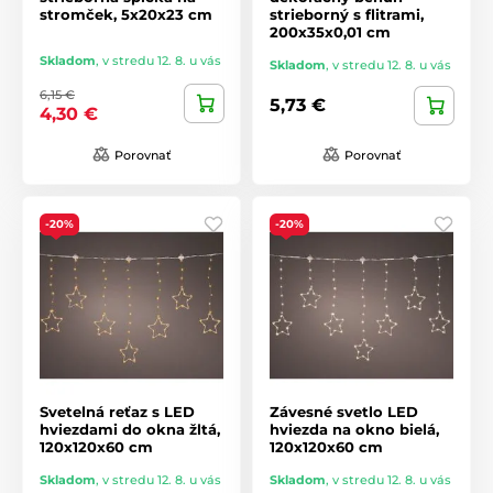
stromček, 5x20x23 cm
strieborný s flitrami,
200x35x0,01 cm
Skladom
,
v stredu 12. 8. u vás
Skladom
,
v stredu 12. 8. u vás
6,15 €
5,73 €
4,30 €
Porovnať
Porovnať
-20%
-20%
Svetelná reťaz s LED
Závesné svetlo LED
hviezdami do okna žltá,
hviezda na okno bielá,
120x120x60 cm
120x120x60 cm
Skladom
,
v stredu 12. 8. u vás
Skladom
,
v stredu 12. 8. u vás