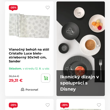
-20%
Vianočný behúň na stôl
Cristallo Luce bielo-
strieborný 50x140 cm,
Sander
Skladom
,
v stredu 12. 8. u vás
Ikonický dizajn v
36,64 €
29,31 €
spolupráci s
Disney
Porovnať
-20%
-20%