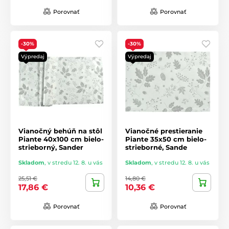
Porovnať
Porovnať
-30%
-30%
Výpredaj
Výpredaj
Vianočný behúň na stôl
Vianočné prestieranie
Piante 40x100 cm bielo-
Piante 35x50 cm bielo-
strieborný, Sander
strieborné, Sande
Skladom
,
v stredu 12. 8. u vás
Skladom
,
v stredu 12. 8. u vás
25,51 €
14,80 €
17,86 €
10,36 €
Porovnať
Porovnať