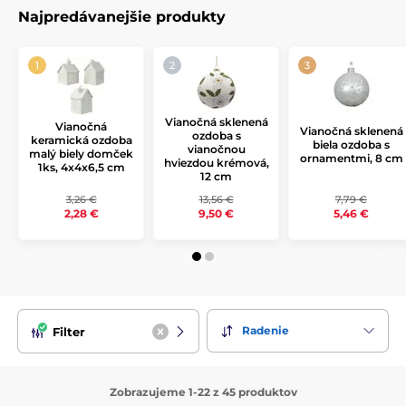
ľadová kolekcia vás očarí svojou schopnosťou
kombinovať
Najpredávanejšie produkty
jednotlivé dekorácie do pôsobivých aranžmánov. Vykúzlite si
útulnú atmosféru plnú lesku a elegancie a premeňte svoj
domov na pravú zimnú rozprávku!
Vianočná sklenená
Vianočná
Vianočná sklenená
ozdoba s
keramická ozdoba
biela ozdoba s
vianočnou
malý biely domček
ornamentmi, 8 cm
hviezdou krémová,
1ks, 4x4x6,5 cm
12 cm
3,26 €
13,56 €
7,79 €
2,28 €
9,50 €
5,46 €
Radenie
Filter
Zobrazujeme 1-22 z 45 produktov