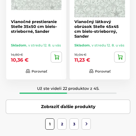
Vianočné prestieranie
Vianočný látkový
Stelle 35x50 cm bielo-
obrúsok Stelle 45x45
strieborné, Sander
cm bielo-strieborný,
Sander
Skladom
,
v stredu 12. 8. u vás
Skladom
,
v stredu 12. 8. u vás
14,80 €
16,04 €
10,36 €
11,23 €
Porovnať
Porovnať
Už ste videli 22 produktov z 45.
Zobraziť ďalšie produkty
1
2
3