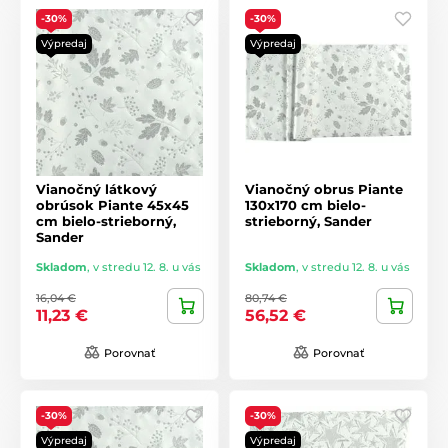
-30%
-30%
Výpredaj
Výpredaj
Vianočný látkový
Vianočný obrus Piante
obrúsok Piante 45x45
130x170 cm bielo-
cm bielo-strieborný,
strieborný, Sander
Sander
Skladom
,
v stredu 12. 8. u vás
Skladom
,
v stredu 12. 8. u vás
16,04 €
80,74 €
11,23 €
56,52 €
Porovnať
Porovnať
-30%
-30%
Výpredaj
Výpredaj