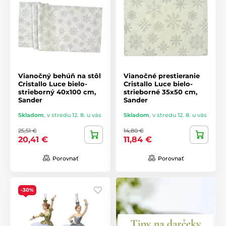
Vianočný behúň na stôl
Vianočné prestieranie
Cristallo Luce bielo-
Cristallo Luce bielo-
strieborný 40x100 cm,
strieborné 35x50 cm,
Sander
Sander
Skladom
,
v stredu 12. 8. u vás
Skladom
,
v stredu 12. 8. u vás
25,51 €
14,80 €
20,41 €
11,84 €
Porovnať
Porovnať
-30%