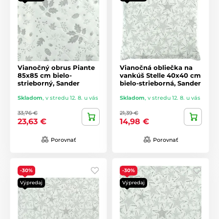
Vianočný obrus Piante
Vianočná obliečka na
85x85 cm bielo-
vankúš Stelle 40x40 cm
strieborný, Sander
bielo-strieborná, Sander
Skladom
,
v stredu 12. 8. u vás
Skladom
,
v stredu 12. 8. u vás
33,76 €
21,39 €
23,63 €
14,98 €
Porovnať
Porovnať
-30%
-30%
Výpredaj
Výpredaj