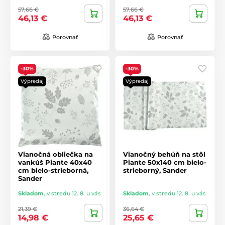
57,66 €
57,66 €
46,13 €
46,13 €
Porovnať
Porovnať
-30%
-30%
Výpredaj
Výpredaj
Vianočná obliečka na
Vianočný behúň na stôl
vankúš Piante 40x40
Piante 50x140 cm bielo-
cm bielo-strieborná,
strieborný, Sander
Sander
Skladom
,
v stredu 12. 8. u vás
Skladom
,
v stredu 12. 8. u vás
21,39 €
36,64 €
14,98 €
25,65 €