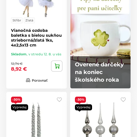
Stříbr
Zlatá
Vianočná ozdoba
baletka s bielou sukňou
strieborná/zlatá 1ks,
4x2,5x13 cm
Skladom
,
v stredu 12. 8. u vás
Overené darčeky
12,74 €
8,92 €
na koniec
školského roka
Porovnať
-30%
-30%
Výpredaj
Výpredaj