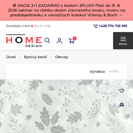
🎁 AKCIA 2+1 ZADARMO s kódom 2PLUS1! Platí do 31. 8.
2026 takmer na všetko okrem zlacneného tovaru, tovaru na
predobjednávku a vianočných kolekcií Villeroy & Boch. ✨
+420 774 725 901
Zavolajte nám
(Po-Pi 9-16)
0
Menu
Úvod
Bytový textil
Obrusy
Výrobca