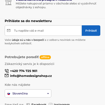
Môžete nakupovať priamo v obchode alebo si vyzdvihnúť
objednávky z eshopu.
Prihláste sa do newsletteru
Tu napíšte váš e-mail
Prihlásiť
Vaše
údaje sú u nás v bezpečí
a z odberu noviniek sa môžete
kedykoľvek odhlásiť.
Potrebujete poradiť
offline
Zákaznický servis je k dispozícii
+420 774 725 901
info@homedesignshop.cz
Kde nás nájdete
Slovenčina
Sme tiež na:
Facebook
Instagram