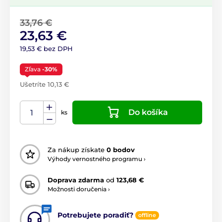
33,76 €
23,63 €
19,53 € bez DPH
Zľava
-30%
Ušetríte 10,13 €
Do košíka
ks
Za nákup získate
0 bodov
Výhody vernostného programu ›
Doprava zdarma
od
123,68 €
Možnosti doručenia ›
Potrebujete poradiť?
offline