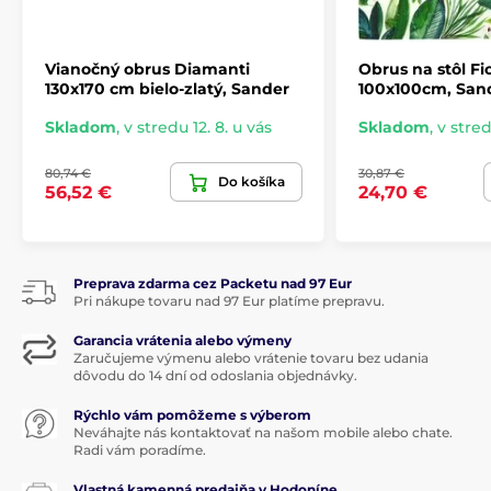
Vianočný obrus Diamanti
Obrus ​​na stôl F
130x170 cm bielo-zlatý, Sander
100x100cm, San
Skladom
,
v stredu 12. 8. u vás
Skladom
,
v stred
80,74 €
30,87 €
Do košíka
56,52 €
24,70 €
Preprava zdarma cez Packetu nad 97 Eur
Pri nákupe tovaru nad 97 Eur platíme prepravu.
Garancia vrátenia alebo výmeny
Zaručujeme výmenu alebo vrátenie tovaru bez udania
dôvodu do 14 dní od odoslania objednávky.
Rýchlo vám pomôžeme s výberom
Neváhajte nás kontaktovať na našom mobile alebo chate.
Radi vám poradíme.
Vlastná kamenná predajňa v Hodoníne