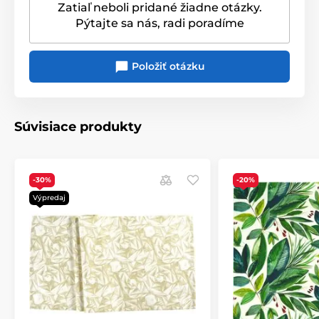
Zatiaľ neboli pridané žiadne otázky.
Pýtajte sa nás, radi poradíme
Položiť otázku
Súvisiace produkty
-30%
-20%
Produkt je zaradený v kategóriách
Výpredaj
Vianočné behúne, obrusy, vankúše
Obrusy
TEXTIL V AKCII
Vianočné obrusy
Vianočná ľadová kolekcia