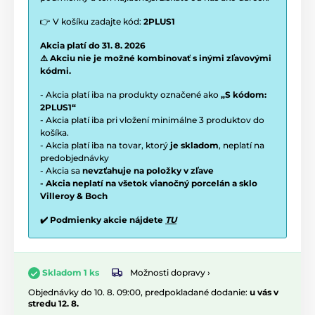
👉 V košíku zadajte kód:
2PLUS1
Akcia platí do 31. 8. 2026
⚠️ Akciu nie je možné kombinovať s inými zľavovými
kódmi.
- Akcia platí iba na produkty označené ako
„S kódom:
2PLUS1“
- Akcia platí iba pri vložení minimálne 3 produktov do
košíka.
- Akcia platí iba na tovar, ktorý
je skladom
, neplatí na
predobjednávky
- Akcia sa
nevzťahuje na položky v zľave
- Akcia neplatí na všetok vianočný porcelán a sklo
Villeroy & Boch
✔️ Podmienky akcie nájdete
TU
Možnosti dopravy ›
Skladom 1 ks
Objednávky do 10. 8. 09:00, predpokladané dodanie:
u vás v
stredu 12. 8.