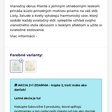
Vianočný obrus Piante s jemným strieborným leskom
prináša kúzlo prírodných motívov priamo na váš stôl.
Listy, žalude a kvety vytvárajú harmonický vzor, ktorý
ozdobí každý sviatočný stôl. vylepšite vzhľad svojho
vianočného stola obrusom s lesklým efektom a užite si
sviatočné stolovanie.
Viac informácií ›
Farebné varianty:
🎁 AKCIA 2+1 ZDARMA – kúpte 2, tretí máte ako
darček!
Letná akcia je tu!
Nakúpte ľubovoľné 3 produkty, ktoré spĺňajú
podmienky a ten najlacnejší získate od nás ako darček.