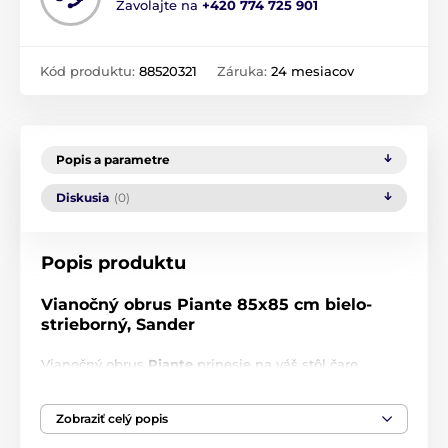
Zavolajte na
+420 774 725 901
Kód produktu:
88520321
Záruka:
24 mesiacov
Popis a parametre
Diskusia
(0)
Popis produktu
Vianočný obrus Piante 85x85 cm bielo-
strieborný, Sander
Vianočný obrus
Piante
prinesie na váš stôl čaro
prírody.Na jemnom bielom podklade vyniknú lesklé
vzory listov, žaluďov a drobných kvetov, ktoré vytvárajú
Zobraziť celý popis
elegantnú a slávnostnú atmosféru. Ideálny na
slávnostné príležitosti, rodinné večere alebo len na