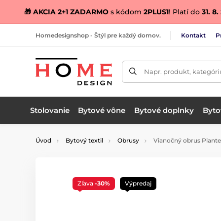
🎁 AKCIA 2+1 ZADARMO
s kódom
2PLUS1
! Platí do
31. 8
Homedesignshop - Štýl pre každý domov.
Kontakt
P
Napr. produkt, kategóri
Stolovanie
Bytové vône
Bytové doplnky
Bytov
Úvod
Bytový textil
Obrusy
Vianočný obrus Piante 
Zľava
-30%
Výpredaj