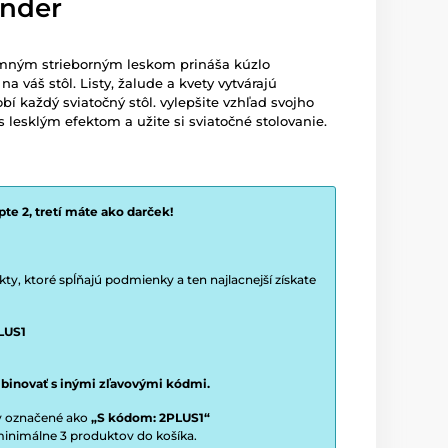
ander
emným strieborným leskom prináša kúzlo
a váš stôl. Listy, žalude a kvety vytvárajú
bí každý sviatočný stôl. vylepšite vzhľad svojho
 lesklým efektom a užite si sviatočné stolovanie.
te 2, tretí máte ako darček!
y, ktoré spĺňajú podmienky a ten najlacnejší získate
LUS1
binovať s inými zľavovými kódmi.
ty označené ako
„S kódom: 2PLUS1“
í minimálne 3 produktov do košíka.