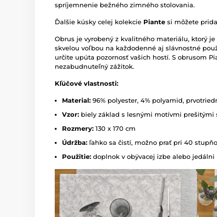
spríjemnenie bežného zimného stolovania.
Ďalšie kúsky celej kolekcie
Piante
si môžete prid
Obrus je vyrobený z kvalitného materiálu, ktorý je
skvelou voľbou na každodenné aj slávnostné použ
určite upúta pozornosť vašich hostí. S obrusom P
nezabudnuteľný zážitok.
Kľúčové vlastnosti:
Material:
96% polyester, 4% polyamid, prvotrie
Vzor:
biely základ s lesnými motívmi prešitými s
Rozmery:
130 x 170 cm
Údržba:
ľahko sa čistí, možno prať pri 40 stupň
Použitie:
doplnok v obývacej izbe alebo jedálni