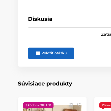
Diskusia
Zatia
Položiť otázku
Súvisiace produkty
S kódom: 2PLUS1
Zľava