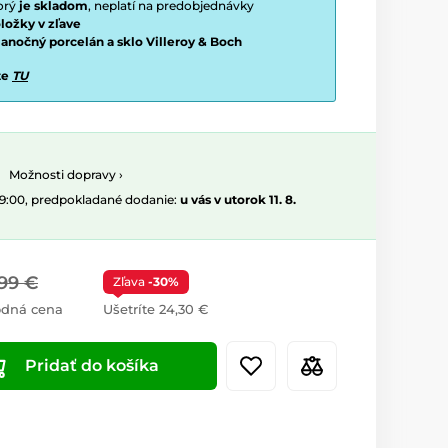
torý
je skladom
, neplatí na predobjednávky
ložky v zľave
vianočný porcelán a sklo Villeroy & Boch
te
TU
Možnosti dopravy ›
09:00, predpokladané dodanie:
u vás v utorok 11. 8.
99 €
Zľava
-30%
odná cena
Ušetríte 24,30 €
Pridať do košíka