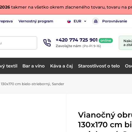
. 2026
takmer na všetko okrem zlacneného tovaru, tovaru na pr
reprava
Vernostný program
Porovnávanie
EUR
+420 774 725 901
online
Nakú
u
a zís
Zavolajte nám
(Po-Pi 9-16)
ý textil
Bar a víno
Káva a čaj
Starostlivosť o telo
Os
130x170 cm bielo-strieborný, Sander
Vianočný obr
130x170 cm bi