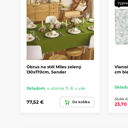
Výpre
Obrus na stôl Miles zelený
Viano
130x170cm, Sander
cm bie
Sklad
Skladom
,
v utorok 11. 8. u vás
33,86 €
77,52 €
Do košíka
23,70