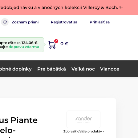
edobjednávku a vianočných kolekcií Villeroy & Boch. ✨
Zoznam prianí
Registrovať sa
Prihlásiť sa
0
pte ešte za
124,06 €
0 €
kajte
dopravu zdarma
obné doplnky
Pre bábätká
Veľká noc
Vianoce
us Piante
elo-
Zobraziť ďalšie produkty ›