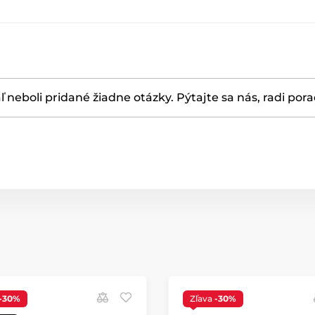
ľ neboli pridané žiadne otázky. Pýtajte sa nás, radi por
-30%
Zľava
-30%