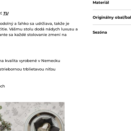
Materiál
ať
TU
Originálny obal/ba
 odolný a ľahko sa udržiava, takže je
itie. Vášmu stolu dodá nádych luxusu a
Sezóna
iante sa každé stolovanie zmení na
dna kvalita vyrobené v Nemecku
triebornou trblietavou niťou
och