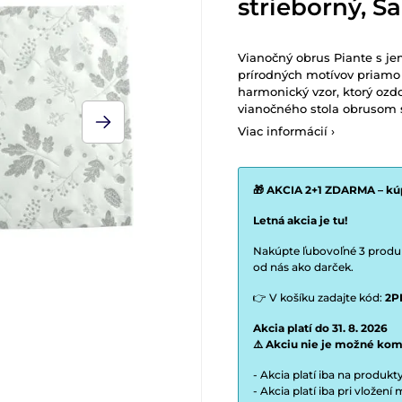
strieborný, S
Vianočný obrus Piante s j
prírodných motívov priamo n
harmonický vzor, ktorý ozdo
vianočného stola obrusom s
Viac informácií ›
🎁 AKCIA 2+1 ZDARMA – kúp
Letná akcia je tu!
Nakúpte ľubovoľné 3 produkt
od nás ako darček.
👉 V košíku zadajte kód:
2P
Akcia platí do 31. 8. 2026
⚠️ Akciu nie je možné kom
- Akcia platí iba na produk
- Akcia platí iba pri vložen