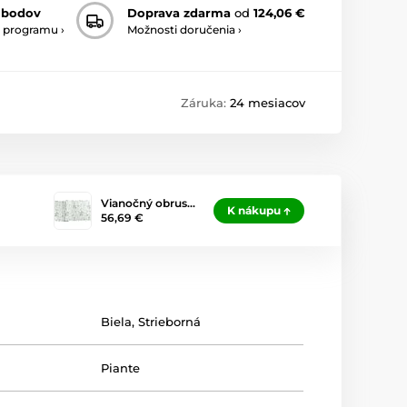
 bodov
Doprava zdarma
od
124,06 €
 programu ›
Možnosti doručenia ›
Záruka:
24 mesiacov
Vianočný obrus…
K nákupu
56,69 €
Biela
,
Strieborná
Piante