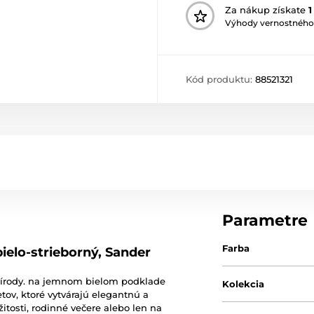
Za nákup získate
1
Výhody vernostného
Kód produktu:
88521321
Parametre
Farba
ielo-strieborný, Sander
prírody. na jemnom bielom podklade
Kolekcia
etov, ktoré vytvárajú elegantnú a
itosti, rodinné večere alebo len na