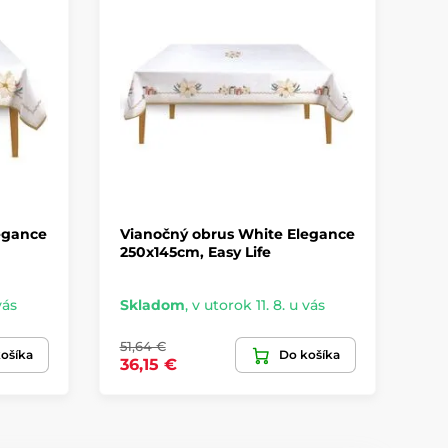
V
egance
Vianočný obrus White Elegance
Vi
250x145cm, Easy Life
cm
vás
Skladom
,
v utorok 11. 8. u vás
Sk
51,64 €
33,
ošíka
Do košíka
36,15 €
23