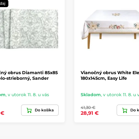
daj
čný obrus Diamanti 85x85
Vianočný obrus White El
lo-strieborný, Sander
180x145cm, Easy Life
om
,
v utorok 11. 8. u vás
Skladom
,
v utorok 11. 8. u 
41,30 €
Do košíka
Do k
 €
28,91 €