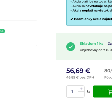
- Akcia platí iba na tovar, k
- Akcia sa
nevzťahuje na po
- Akcia neplatí na všetok 
✔️ Podmienky akcie nájde
ine
Skladom 1 ks
Objednávky do 7. 8. 
56,69 €
80,
46,85 € bez DPH
Pôv
ks