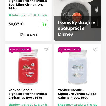
Signature vonná svíčka
Sparkling Cinnamon,
368g
Skladom
,
v stredu 12. 8. u vás
Ikonický dizajn v
30,87 €
spolupráci s
Disney
Porovnať
S kódom: 2PLUS1
S kódom: 2PLUS1
Yankee Candle -
Yankee Candle -
Signature vonná svíčka
Signature vonná svíčka
Christmas Eve , 567g
Calm & Place, 567g
Skladom
,
v stredu 12. 8. u vás
Skladom
,
v stredu 12. 8. u vás