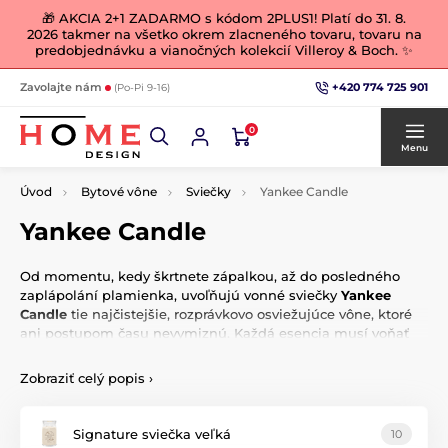
🎁 AKCIA 2+1 ZADARMO s kódom 2PLUS1! Platí do 31. 8.
2026 takmer na všetko okrem zlacneného tovaru, tovaru na
predobjednávku a vianočných kolekcií Villeroy & Boch. ✨
+420 774 725 901
Zavolajte nám
(Po-Pi 9-16)
0
Menu
Úvod
Bytové vône
Sviečky
Yankee Candle
Yankee Candle
Od momentu, kedy škrtnete zápalkou, až do posledného
zaplápolání plamienka, uvoľňujú vonné sviečky
Yankee
Candle
tie najčistejšie, rozprávkovo osviežujúce vône, ktoré
ani postupom času nevymiznú. Každá esencia musí voňať
tak
reálne
a príjemne ako skutočná kvetina, ovocie, koreniny,
miesto alebo zážitok, ktorým je inšpirovaná.
Zobraziť celý popis
›
Značka
Yankee Candle
sa neuspokojuje len s vyvíjaním
vôňou a predajom vonných sviečok, jej experti vytvárajú a
Signature sviečka veľká
10
cizelují každej jednotlivej arómu po celé roky. Ak si kúpite