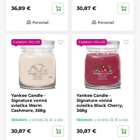
36,89 €
30,87 €
Porovnať
Porovnať
S kódom: 2PLUS1
S kódom: 2PLUS1
Yankee Candle -
Yankee Candle -
Signature vonná
Signature vonná
sviečka Warm
sviečka Black Cherry,
Cashmere, 368g
368g
Skladom
,
v stredu 12. 8. u vás
Skladom
,
v stredu 12. 8. u vás
30,87 €
30,87 €