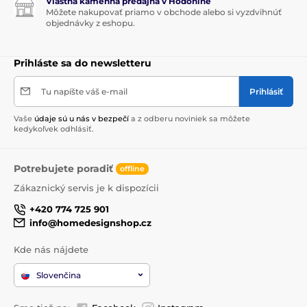
Vlastná kamenná predajňa v Hodoníne
Môžete nakupovať priamo v obchode alebo si vyzdvihnúť
objednávky z eshopu.
Prihláste sa do newsletteru
Tu napíšte váš e-mail
Prihlásiť
Vaše
údaje sú u nás v bezpečí
a z odberu noviniek sa môžete
kedykoľvek odhlásiť.
Potrebujete poradiť
offline
Zákaznický servis je k dispozícii
+420 774 725 901
info@homedesignshop.cz
Kde nás nájdete
Slovenčina