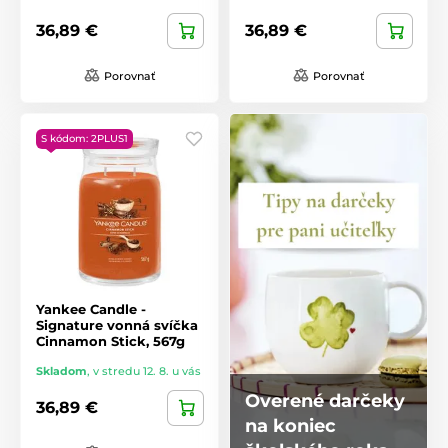
36,89 €
36,89 €
Porovnať
Porovnať
S kódom: 2PLUS1
Yankee Candle -
Signature vonná svíčka
Cinnamon Stick, 567g
Skladom
,
v stredu 12. 8. u vás
Overené darčeky
36,89 €
na koniec