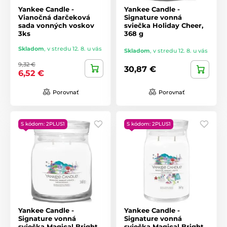
Yankee Candle -
Yankee Candle -
Vianočná darčeková
Signature vonná
sada vonných voskov
sviečka Holiday Cheer,
3ks
368 g
Skladom
,
v stredu 12. 8. u vás
Skladom
,
v stredu 12. 8. u vás
9,32 €
30,87 €
6,52 €
Porovnať
Porovnať
S kódom: 2PLUS1
S kódom: 2PLUS1
Yankee Candle -
Yankee Candle -
Signature vonná
Signature vonná
sviečka Magical Bright
sviečka Magical Bright