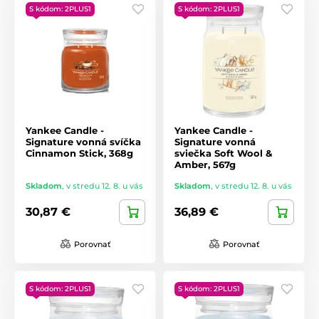
S kódom: 2PLUS1
S kódom: 2PLUS1
Yankee Candle -
Yankee Candle -
Signature vonná svíčka
Signature vonná
Cinnamon Stick, 368g
sviečka Soft Wool &
Amber, 567g
Skladom
,
v stredu 12. 8. u vás
Skladom
,
v stredu 12. 8. u vás
30,87 €
36,89 €
Porovnať
Porovnať
S kódom: 2PLUS1
S kódom: 2PLUS1