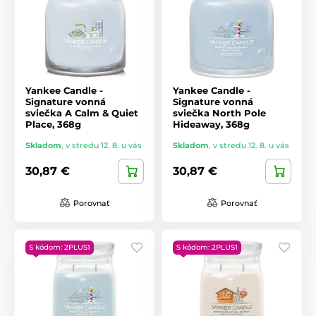
Yankee Candle -
Yankee Candle -
Signature vonná
Signature vonná
sviečka A Calm & Quiet
sviečka North Pole
Place, 368g
Hideaway, 368g
Skladom
,
v stredu 12. 8. u vás
Skladom
,
v stredu 12. 8. u vás
30,87 €
30,87 €
Porovnať
Porovnať
S kódom: 2PLUS1
S kódom: 2PLUS1