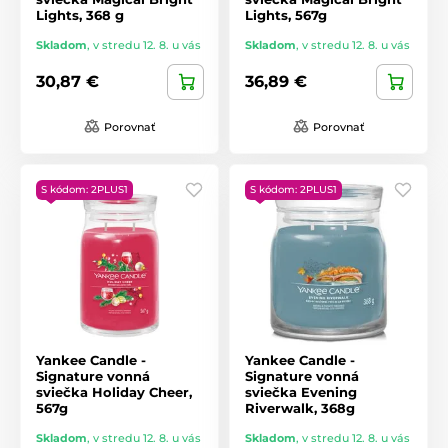
Lights, 368 g
Lights, 567g
Skladom
,
v stredu 12. 8. u vás
Skladom
,
v stredu 12. 8. u vás
30,87 €
36,89 €
Porovnať
Porovnať
S kódom: 2PLUS1
S kódom: 2PLUS1
Yankee Candle -
Yankee Candle -
Signature vonná
Signature vonná
sviečka Holiday Cheer,
sviečka Evening
567g
Riverwalk, 368g
Skladom
,
v stredu 12. 8. u vás
Skladom
,
v stredu 12. 8. u vás