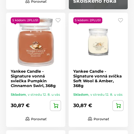
školského roka
Porovnať
S kódom: 2PLUS1
S kódom: 2PLUS1
Yankee Candle -
Yankee Candle -
Signature vonná
Signature vonná svíčka
sviečka Pumpkin
Soft Wool & Amber,
Cinnamon Swirl, 368g
368g
Skladom
,
v stredu 12. 8. u vás
Skladom
,
v stredu 12. 8. u vás
30,87 €
30,87 €
Porovnať
Porovnať