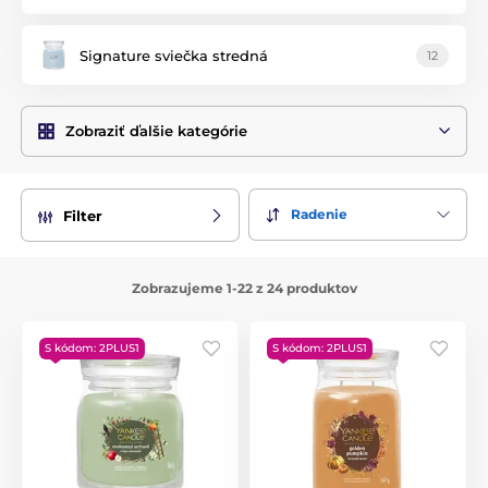
lacnejšie sviečku, často sa vám stane, že vôňa zmizne, ešte
než sviečka dohorí, ale sviečky
Yankee Candle
vonia do
Signature sviečka stredná
12
posledného záblesku plamienka.
Zobraziť ďalšie kategórie
Radenie
Filter
Zobrazujeme 1-22 z 24 produktov
S kódom: 2PLUS1
S kódom: 2PLUS1