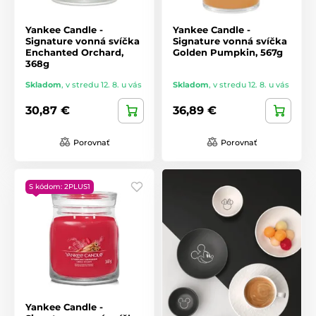
Yankee Candle -
Yankee Candle -
Signature vonná svíčka
Signature vonná svíčka
Enchanted Orchard,
Golden Pumpkin, 567g
368g
Skladom
,
v stredu 12. 8. u vás
Skladom
,
v stredu 12. 8. u vás
30,87 €
36,89 €
Porovnať
Porovnať
S kódom: 2PLUS1
Yankee Candle -