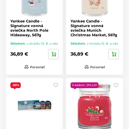
Yankee Candle -
Yankee Candle -
Signature vonná
Signature vonná
sviečka North Pole
sviečka Munich
Hideaway, 567g
Christmas Market, 567g
Skladom
,
v stredu 12. 8. u vás
Skladom
,
v stredu 12. 8. u vás
36,89 €
36,89 €
Porovnať
Porovnať
-30%
S kódom: 2PLUS1