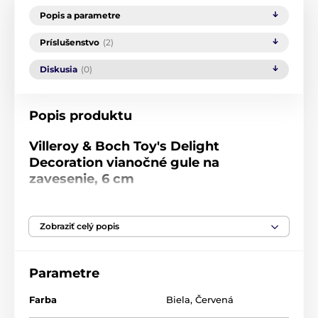
Popis a parametre
Príslušenstvo
(2)
Diskusia
(0)
Popis produktu
Villeroy & Boch Toy's Delight
Decoration vianočné gule na
zavesenie, 6 cm
Vianočná ozdoba
Toy's Delight
v podobe
vianočné
gule
na stuhe od tradičné nemecké porcelánky
Zobraziť celý popis
Villeroy & Boch ozdobí nielen váš vianočný stromček.
Vyrobená bola z kvalitného porcelánu s ručne
maľovanými detaily. Obdarujte svojich blízkych
Parametre
jedinečnými predmety z vianočné kolekcie Toy's
Delight.
Farba
Biela
,
Červená
Vianočná kolekcia porcelánu Toy's Delight