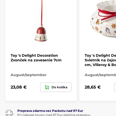
Jej
prestížnej
jedálenské súpravy používajú niektoré
zo svetovo najznámejších domácností, od Vatikánu v
Ríme až po paláca európskych kráľovských rodín. Ich
nezameniteľné designy si našli všeobecnú obľubu
vďaka slávnym renomovaným návrhárom. Do
všeobecného povedomia sa dostali tieto
vysoko
kvalitné
výrobky taktiež kvôli svetovo známym
restauratérům, a tým sa teda stalo meno
Villeroy &
Boch
synonymom s
graciózním
stolovaním.
Vytvorte si
príjemnú
atmosféru
prvotriedneho
stolovanie
Toy 's Delight Decoration
Toy 's Delight D
Zvonček na zavesenie 7cm
Svietnik na čajo
cm, Villeroy & B
August/september
August/septem
Produkt je zaradený v kategóriách
23,08 €
28,65 €
Do košíka
Vianočné ozdoby
Vánoční dekorace a doplňky Villeroy & Boch
Preprava zdarma cez Packetu nad 97 Eur
Pri nákupe tovaru nad 97 Eur platíme prepravu.