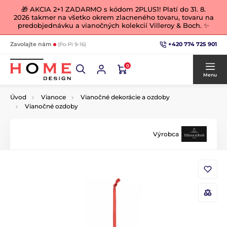
🎁 AKCIA 2+1 ZADARMO s kódom 2PLUS1! Platí do 31. 8.
2026 takmer na všetko okrem zlacneného tovaru, tovaru na
predobjednávku a vianočných kolekcií Villeroy & Boch. ✨
+420 774 725 901
Zavolajte nám
(Po-Pi 9-16)
0
Menu
Úvod
Vianoce
Vianočné dekorácie a ozdoby
Vianočné ozdoby
Výrobca