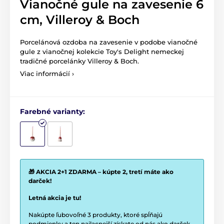
Vianočné gule na zavesenie 6
cm, Villeroy & Boch
Porcelánová ozdoba na zavesenie v podobe vianočné
gule z vianočnej kolekcie Toy's Delight nemeckej
tradičné porcelánky Villeroy & Boch.
Viac informácií ›
Farebné varianty:
🎁 AKCIA 2+1 ZDARMA – kúpte 2, tretí máte ako
darček!
Letná akcia je tu!
Nakúpte ľubovoľné 3 produkty, ktoré spĺňajú
podmienky a ten najlacnejší získate od nás ako darček.