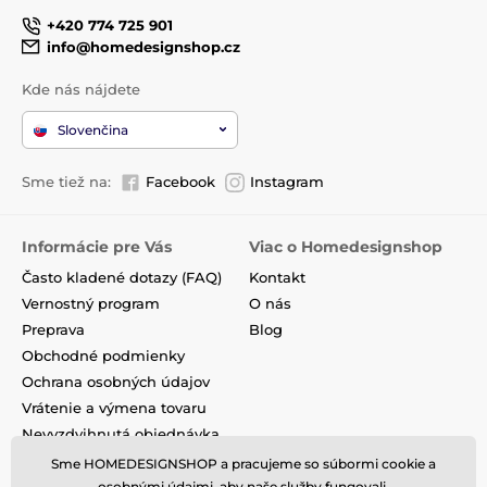
+420 774 725 901
info@homedesignshop.cz
Kde nás nájdete
Slovenčina
Sme tiež na:
Facebook
Instagram
Informácie pre Vás
Viac o Homedesignshop
Často kladené dotazy (FAQ)
Kontakt
Vernostný program
O nás
Preprava
Blog
Obchodné podmienky
Ochrana osobných údajov
Vrátenie a výmena tovaru
Nevyzdvihnutá objednávka
na dobierku
Sme HOMEDESIGNSHOP a pracujeme so súbormi cookie a
Podmienky akcie a zľavové
osobnými údajmi, aby naše služby fungovali.