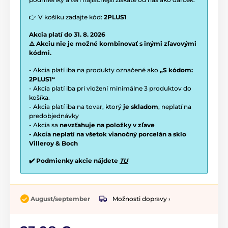
👉 V košíku zadajte kód:
2PLUS1
Akcia platí do 31. 8. 2026
⚠️ Akciu nie je možné kombinovať s inými zľavovými
kódmi.
- Akcia platí iba na produkty označené ako
„S kódom:
2PLUS1“
- Akcia platí iba pri vložení minimálne 3 produktov do
košíka.
- Akcia platí iba na tovar, ktorý
je skladom
, neplatí na
predobjednávky
- Akcia sa
nevzťahuje na položky v zľave
- Akcia neplatí na všetok vianočný porcelán a sklo
Villeroy & Boch
✔️ Podmienky akcie nájdete
TU
Možnosti dopravy ›
August/september