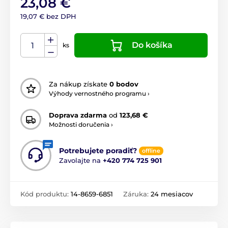
23,08 €
19,07 € bez DPH
Do košíka
ks
Za nákup získate
0 bodov
Výhody vernostného programu ›
Doprava zdarma
od
123,68 €
Možnosti doručenia ›
Potrebujete poradiť?
offline
Zavolajte na
+420 774 725 901
Kód produktu:
14-8659-6851
Záruka:
24 mesiacov