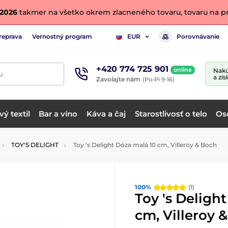
. 2026
takmer na všetko okrem zlacneného tovaru, tovaru na pr
reprava
Vernostný program
Porovnávanie
EUR
+420 774 725 901
online
Nakú
u
a zís
Zavolajte nám
(Po-Pi 9-16)
ý textil
Bar a víno
Káva a čaj
Starostlivosť o telo
Os
TOY'S DELIGHT
Toy 's Delight Dóza malá 10 cm, Villeroy & Boch
100%
(1)
Toy 's Deligh
cm, Villeroy 