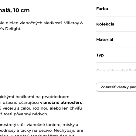
Farba
malá, 10 cm
 nielen vianočných sladkostí. Villeroy &
Kolekcia
's Delight.
Materiál
Typ
Originálny obal/ba
Zobraziť všetky pa
gickými hračkami na prvotriednom
ti úžasnú očarujúcu
vianočnú atmosféru
.
 večeru s celou rodinou alebo len chvíľu
ežitosti pôvabný nádych.
prestretý stôl: vianočné taniere, misky a
 podnosy a tácky na pečivo. Nechýbajú ani