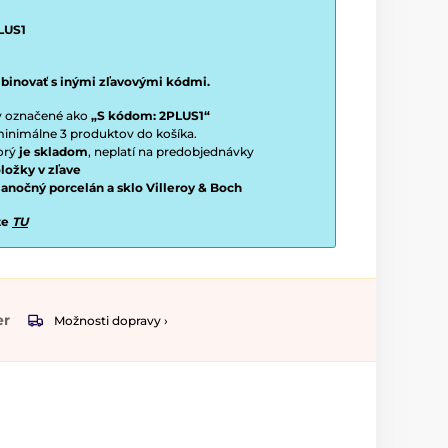
LUS1
binovať s inými zľavovými kódmi.
ty označené ako
„S kódom: 2PLUS1“
í minimálne 3 produktov do košíka.
torý
je skladom
, neplatí na predobjednávky
ložky v zľave
vianočný porcelán a sklo Villeroy & Boch
te
TU
er
Možnosti dopravy ›