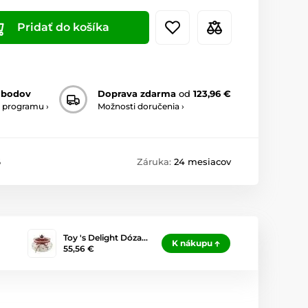
Pridať do košíka
 bodov
Doprava zdarma
od
123,96 €
 programu ›
Možnosti doručenia ›
6
Záruka:
24 mesiacov
Toy 's Delight Dóza…
K nákupu
55,56 €