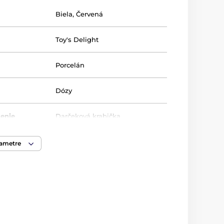
Biela
,
Červená
Toy's Delight
Porcelán
Dózy
lenie
Darčeková krabička
rametre