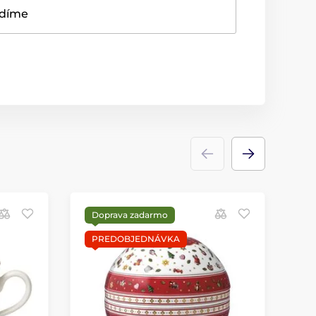
adíme
Doprava zadarmo
PREDOBJEDNÁVKA