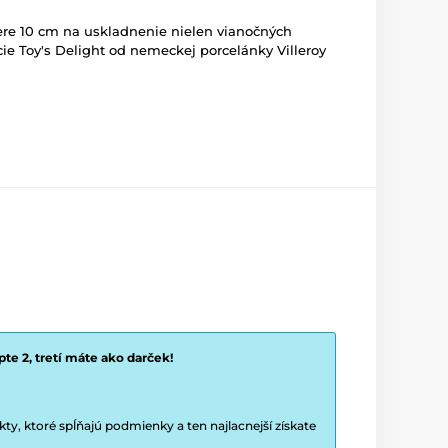
re 10 cm na uskladnenie nielen vianočných
cie Toy's Delight od nemeckej porcelánky Villeroy
te 2, tretí máte ako darček!
y, ktoré spĺňajú podmienky a ten najlacnejší získate