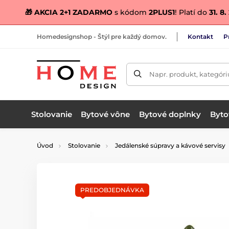
🎁 AKCIA 2+1 ZADARMO
s kódom
2PLUS1
! Platí do
31. 8
Homedesignshop - Štýl pre každý domov.
Kontakt
P
Napr. produkt, kategóri
Stolovanie
Bytové vône
Bytové doplnky
Bytov
Úvod
Stolovanie
Jedálenské súpravy a kávové servisy
PREDOBJEDNÁVKA