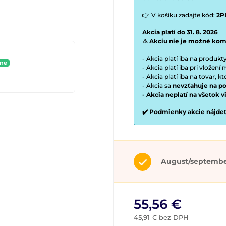
👉 V košíku zadajte kód:
2P
Akcia platí do 31. 8. 2026
⚠️ Akciu nie je možné kom
- Akcia platí iba na produk
ine
- Akcia platí iba pri vložen
- Akcia platí iba na tovar, k
- Akcia sa
nevzťahuje na po
- Akcia neplatí na všetok 
✔️ Podmienky akcie nájde
August/septemb
55,56 €
45,91 € bez DPH