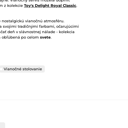
ajne. Vianočný servis môžete doplniť
m z kolekcie
Toy's Delight Royal Classic
.
le nostalgickú vianočnú atmosféru.
a svojimi tradičnými farbami, očarujúcimi
čať deň v slávnostnej nálade - kolekcia
om obľúbená
po celom
svete
.
Vianočné stolovanie