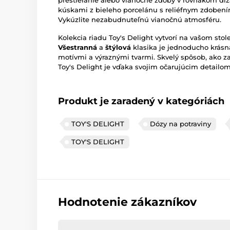
prestieranie alebo vianočné zdoby v rovnakom diz
kúskami z bieleho porcelánu s reliéfnym zdobení
Vykúzlite nezabudnuteľnú vianočnú atmosféru.
Kolekcia riadu Toy's Delight vytvorí na vašom sto
Všestranná
a
štýlová
klasika je jednoducho krásn
motívmi a výraznými tvarmi. Skvelý spôsob, ako za
Toy's Delight je vďaka svojim očarujúcim detail
Produkt je zaradený v kategóriách
TOY'S DELIGHT
Dózy na potraviny
TOY'S DELIGHT
Hodnotenie zákazníkov