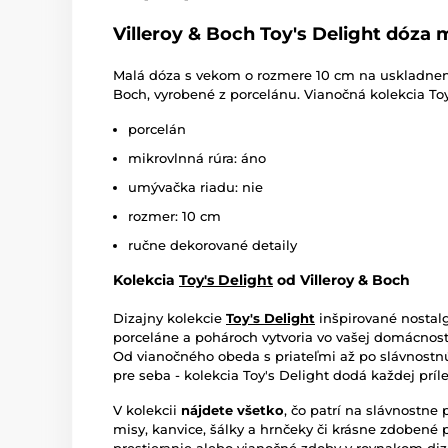
Villeroy & Boch Toy's Delight dóza 
Malá dóza s vekom o rozmere 10 cm na uskladnenie
Boch, vyrobené z porcelánu. Vianočná kolekcia Toy
porcelán
mikrovlnná rúra: áno
umývačka riadu: nie
rozmer: 10 cm
ručne dekorované detaily
Kolekcia
Toy's Delight
od Villeroy & Boch
Dizajny kolekcie
Toy's Delight
inšpirované nostal
porceláne a pohároch vytvoria vo vašej domácnos
Od vianočného obeda s priateľmi až po slávnostnú
pre seba - kolekcia Toy's Delight dodá každej príl
V kolekcii
nájdete všetko
, čo patrí na slávnostne 
misy, kanvice, šálky a hrnčeky či krásne zdobené