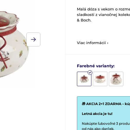
Malá dóza s vekom o rozme
sladkostí z vianočnej kolek
& Boch.
Viac informácií ›
Farebné varianty:
🎁 AKCIA 2+1 ZDARMA – kúp
Letná akcia je tu!
Nakúpte ľubovoľné 3 produkt
od nás ako darček.