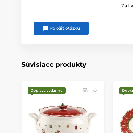
Zatia
Položiť otázku
Súvisiace produkty
Doprava zadarmo
Dopra