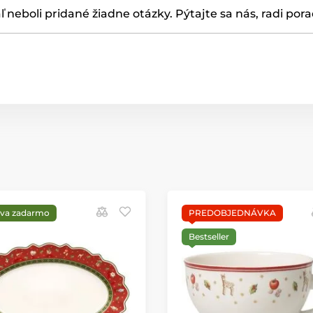
ľ neboli pridané žiadne otázky. Pýtajte sa nás, radi por
va zadarmo
PREDOBJEDNÁVKA
Bestseller