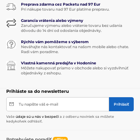
Preprava zdarma cez Packetu nad 97 Eur
Pri nákupe tovaru nad 97 Eur platíme prepravu.
Garancia vrátenia alebo výmeny
Zaručujeme výmenu alebo vrátenie tovaru bez udania
dôvodu do 14 dní od odoslania objednávky.
Rýchlo vám pomôžeme s výberom
Neváhajte nás kontaktovať na našom mobile alebo chate.
Radi vám poradíme.
Vlastná kamenná predajňa v Hodoníne
Môžete nakupovať priamo v obchode alebo si vyzdvihnúť
objednávky z eshopu.
Prihláste sa do newsletteru
Tu napíšte váš e-mail
Prihlásiť
Vaše
údaje sú u nás v bezpečí
a z odberu noviniek sa môžete
kedykoľvek odhlásiť.
Potrebujete poradiť
offline