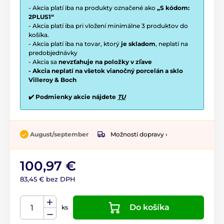
- Akcia platí iba na produkty označené ako
„S kódom:
2PLUS1“
- Akcia platí iba pri vložení minimálne 3 produktov do
košíka.
- Akcia platí iba na tovar, ktorý
je skladom
, neplatí na
predobjednávky
- Akcia sa
nevzťahuje na položky v zľave
- Akcia neplatí na všetok vianočný porcelán a sklo
Villeroy & Boch
✔️ Podmienky akcie nájdete
TU
Možnosti dopravy ›
August/september
100,97 €
83,45 € bez DPH
Do košíka
ks