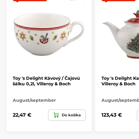
Vianočné stolovanie
TOY'S DELIGHT
Toy 's Delight Kávový / Čajovú
Toy 's Delight Kan
šálku 0,2l, Villeroy & Boch
Villeroy & Boch
August/september
August/septem
22,47 €
123,43 €
Do košíka