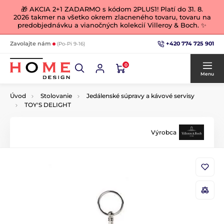
🎁 AKCIA 2+1 ZADARMO s kódom 2PLUS1! Platí do 31. 8.
2026 takmer na všetko okrem zlacneného tovaru, tovaru na
predobjednávku a vianočných kolekcií Villeroy & Boch. ✨
+420 774 725 901
Zavolajte nám
(Po-Pi 9-16)
0
Menu
Úvod
Stolovanie
Jedálenské súpravy a kávové servisy
TOY'S DELIGHT
Výrobca