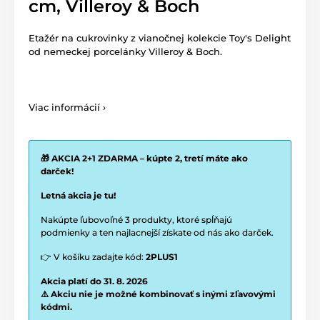
cm, Villeroy & Boch
Etažér na cukrovinky z vianočnej kolekcie Toy's Delight
od nemeckej porcelánky Villeroy & Boch.
Viac informácií ›
🎁 AKCIA 2+1 ZDARMA – kúpte 2, tretí máte ako
darček!
Letná akcia je tu!
Nakúpte ľubovoľné 3 produkty, ktoré spĺňajú
podmienky a ten najlacnejší získate od nás ako darček.
👉 V košíku zadajte kód:
2PLUS1
Akcia platí do 31. 8. 2026
⚠️ Akciu nie je možné kombinovať s inými zľavovými
kódmi.