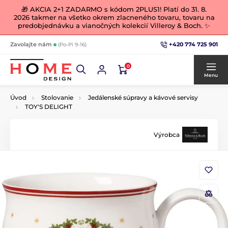
🎁 AKCIA 2+1 ZADARMO s kódom 2PLUS1! Platí do 31. 8.
2026 takmer na všetko okrem zlacneného tovaru, tovaru na
predobjednávku a vianočných kolekcií Villeroy & Boch. ✨
+420 774 725 901
Zavolajte nám
(Po-Pi 9-16)
0
Menu
Úvod
Stolovanie
Jedálenské súpravy a kávové servisy
TOY'S DELIGHT
Výrobca