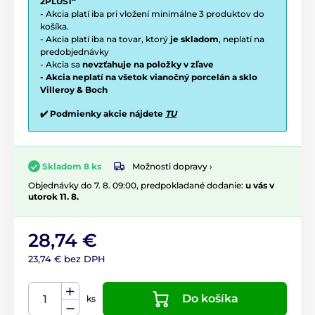
2PLUS1“
- Akcia platí iba pri vložení minimálne 3 produktov do
košíka.
- Akcia platí iba na tovar, ktorý
je skladom
, neplatí na
predobjednávky
- Akcia sa
nevzťahuje na položky v zľave
- Akcia neplatí na všetok vianočný porcelán a sklo
Villeroy & Boch
✔️ Podmienky akcie nájdete
TU
Možnosti dopravy ›
Skladom 8 ks
Objednávky do 7. 8. 09:00, predpokladané dodanie:
u vás v
utorok 11. 8.
28,74 €
23,74 € bez DPH
Do košíka
ks