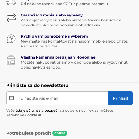
Vianočné stolovanie
TOY'S DELIGHT
Pri nákupe tovaru nad 97 Eur platíme prepravu.
Kanvice a hrnčeky na čaj
Garancia vrátenia alebo výmeny
Zaručujeme výmenu alebo vrátenie tovaru bez udania
dôvodu do 14 dní od odoslania objednávky.
Vianočné stolovanie
TOY'S DELIGHT
Rýchlo vám pomôžeme s výberom
Neváhajte nás kontaktovať na našom mobile alebo chate.
Radi vám poradíme.
Vlastná kamenná predajňa v Hodoníne
Môžete nakupovať priamo v obchode alebo si vyzdvihnúť
objednávky z eshopu.
Prihláste sa do newsletteru
Tu napíšte váš e-mail
Prihlásiť
Vaše
údaje sú u nás v bezpečí
a z odberu noviniek sa môžete
kedykoľvek odhlásiť.
Potrebujete poradiť
online