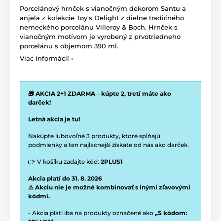
Porcelánový hrnček s vianočným dekorom Santu a
anjela z kolekcie Toy's Delight z dielne tradičného
nemeckého porcelánu Villeroy & Boch. Hrnček s
vianočným motívom je vyrobený z prvotriedneho
porcelánu s objemom 390 ml.
Viac informácií ›
🎁 AKCIA 2+1 ZDARMA – kúpte 2, tretí máte ako
darček!
Letná akcia je tu!
Nakúpte ľubovoľné 3 produkty, ktoré spĺňajú
podmienky a ten najlacnejší získate od nás ako darček.
👉 V košíku zadajte kód:
2PLUS1
Akcia platí do 31. 8. 2026
⚠️ Akciu nie je možné kombinovať s inými zľavovými
kódmi.
- Akcia platí iba na produkty označené ako
„S kódom: