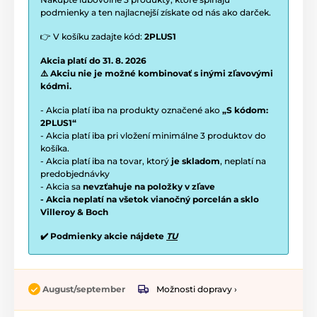
podmienky a ten najlacnejší získate od nás ako darček.
👉 V košíku zadajte kód:
2PLUS1
Akcia platí do 31. 8. 2026
⚠️ Akciu nie je možné kombinovať s inými zľavovými
kódmi.
- Akcia platí iba na produkty označené ako
„S kódom:
2PLUS1“
- Akcia platí iba pri vložení minimálne 3 produktov do
košíka.
- Akcia platí iba na tovar, ktorý
je skladom
, neplatí na
predobjednávky
- Akcia sa
nevzťahuje na položky v zľave
- Akcia neplatí na všetok vianočný porcelán a sklo
Villeroy & Boch
✔️ Podmienky akcie nájdete
TU
Možnosti dopravy ›
August/september