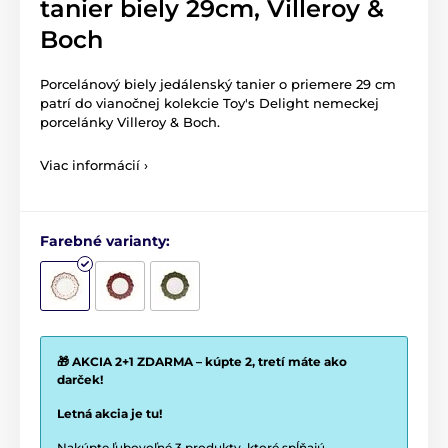
tanier biely 29cm, Villeroy &
Boch
Porcelánový biely jedálenský tanier o priemere 29 cm
patrí do vianočnej kolekcie Toy's Delight nemeckej
porcelánky Villeroy & Boch.
Viac informácií ›
Farebné varianty:
🎁 AKCIA 2+1 ZDARMA – kúpte 2, tretí máte ako
darček!
Letná akcia je tu!
Nakúpte ľubovoľné 3 produkty, ktoré spĺňajú