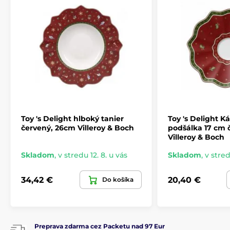
Toy 's Delight hlboký tanier
Toy 's Delight Ká
červený, 26cm Villeroy & Boch
podšálka 17 cm 
Villeroy & Boch
Skladom
,
v stredu 12. 8. u vás
Skladom
,
v stred
Produkt je zaradený v kategóriách
TOY'S DELIGHT
Vianočné stolovanie
34,42 €
20,40 €
Do košíka
TOY'S DELIGHT
Preprava zdarma cez Packetu nad 97 Eur