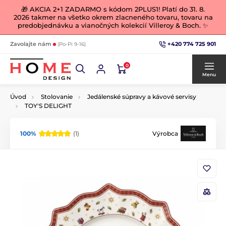
🎁 AKCIA 2+1 ZADARMO s kódom 2PLUS1! Platí do 31. 8.
2026 takmer na všetko okrem zlacneného tovaru, tovaru na
predobjednávku a vianočných kolekcií Villeroy & Boch. ✨
+420 774 725 901
Zavolajte nám
(Po-Pi 9-16)
0
Menu
Úvod
Stolovanie
Jedálenské súpravy a kávové servisy
TOY'S DELIGHT
100%
(1)
Výrobca