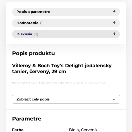
Popis a parametre
Hodnotenie
(1)
Diskusia
(0)
Popis produktu
Villeroy & Boch Toy's Delight jedálenský
tanier, červený, 29 cm
Porcelánový tanier na hlavný chod
z vianočnej
kolekcie
Toy's Delight
bol vyrobený z prémiového
porcelánu o priemere 29 cm. Zdobí ho zvlnený okraj s
Zobraziť celý popis
výraznou červenou linkou a vianočné obrázky na
bielom podklade.
Kolekcia
Toy's Delight
od Villeroy & Boch
Parametre
Dizajny kolekcie
Toy's Delight
inšpirované
Farba
Biela
,
Červená