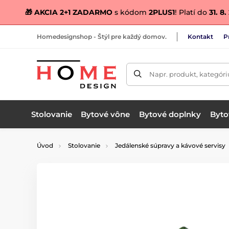
🎁 AKCIA 2+1 ZADARMO
s kódom
2PLUS1
! Platí do
31. 8
Homedesignshop - Štýl pre každý domov.
Kontakt
P
Napr. produkt, kategóri
Stolovanie
Bytové vône
Bytové doplnky
Bytov
Úvod
Stolovanie
Jedálenské súpravy a kávové servisy