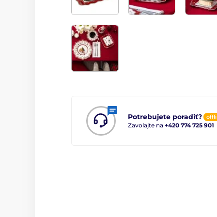
Potrebujete poradiť?
offl
Zavolajte na
+420 774 725 901