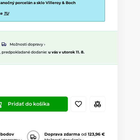
vianočný porcelán a sklo Villeroy & Boch
te
TU
Možnosti dopravy ›
, predpokladané dodanie:
u vás v utorok 11. 8.
Pridať do košíka
 bodov
Doprava zdarma
od
123,96 €
 programu ›
Možnosti doručenia ›