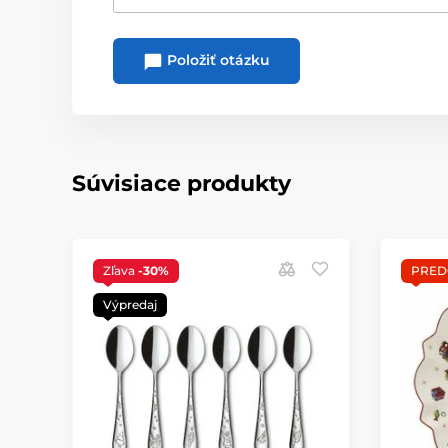
Položiť otázku
Súvisiace produkty
Zľava
-30%
PRED
Výpredaj