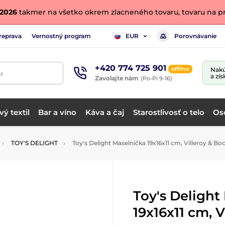
. 2026
takmer na všetko okrem zlacneného tovaru, tovaru na pr
reprava
Vernostný program
Porovnávanie
EUR
+420 774 725 901
offline
Nakú
u
a zís
Zavolajte nám
(Po-Pi 9-16)
ý textil
Bar a víno
Káva a čaj
Starostlivosť o telo
Os
TOY'S DELIGHT
Toy's Delight Maselnička 19x16x11 cm, Villeroy & Bo
Toy's Delight
19x16x11 cm, 