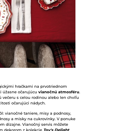
gickými hračkami na prvotriednom
ti úžasne očarujúcu
vianočnú atmosféru
.
 večeru s celou rodinou alebo len chvíľu
itosti očarujúci nádych.
ôl: vianočné taniere, misy a podnosy,
dnosy a misky na cukrovinky. V ponuke
om dizajne. Vianočný servis môžete
ym dekorom z kolekcie
Toy's Delight