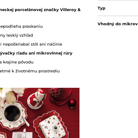
Typ
meckej porcelánovej značky Villeroy &
Vhodný do mikrovl
nepodlieha praskaniu
vny lesklý vzhľad
Vhodný do umývač
í nepoškriabal stôl ani náčinie
ývačky riadu
ani
mikrovlnnej rúry
Originálny obal/ba
a krajine pôvodu
etrné k životnému prostrediu