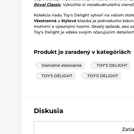
Royal Classic
. Vykúzlite si nezabudnuteľnú viano
Kolekcia riadu Toy's Delight vytvorí na vašom sto
Všestranná
a
štýlová
klasika je jednoducho krásn
motívmi a výraznými tvarmi. Skvelý spôsob, ako za
Toy's Delight je vďaka svojim očarujúcim detail
Produkt je zaradený v kategóriách
Vianočné stolovanie
TOY'S DELIGHT
TOY'S DELIGHT
TOY'S DELIGHT
Diskusia
Zatia