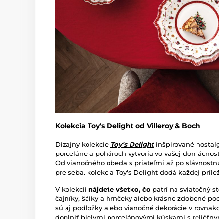
Kolekcia
Toy's Delight
od Villeroy & Boch
Dizajny kolekcie
Toy's Delight
inšpirované nostal
porceláne a pohároch vytvoria vo vašej domácnos
Od vianočného obeda s priateľmi až po slávnostnú
pre seba, kolekcia Toy's Delight dodá každej prílež
V kolekcii
nájdete
všetko, čo
patrí na sviatočný st
čajníky, šálky a hrnčeky alebo krásne zdobené po
sú aj podložky alebo vianočné dekorácie v rovnak
doplniť bielymi porcelánovými kúskami s reliéfn