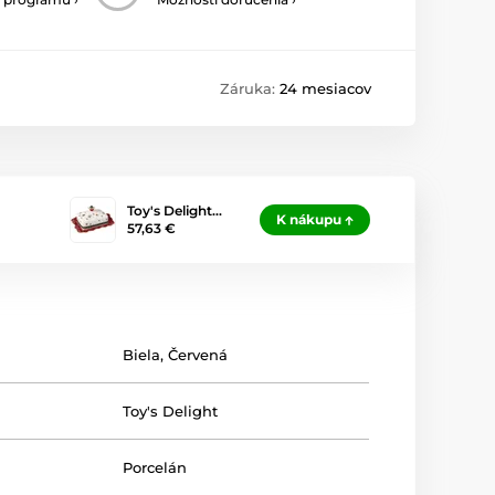
Záruka:
24 mesiacov
Toy's Delight…
K nákupu
57,63 €
Biela
,
Červená
Toy's Delight
Porcelán