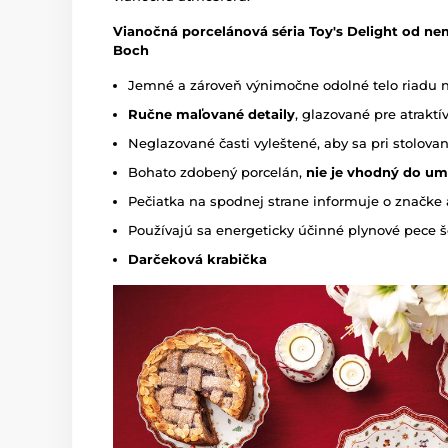
Vianočná porcelánová séria Toy's Delight od ne
Boch
Jemné a zároveň výnimočne odolné telo riadu 
Ručne maľované detaily
, glazované pre atraktí
Neglazované časti vyleštené, aby sa pri stolovan
Bohato zdobený porcelán,
nie je
vhodný do um
Pečiatka na spodnej strane informuje o značke 
Používajú sa energeticky účinné plynové pece š
Darčeková krabička