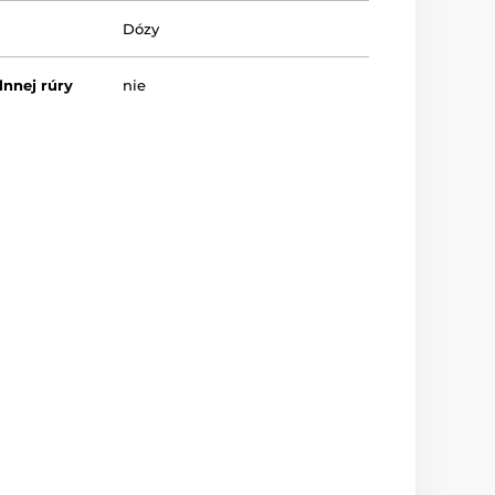
Dózy
nnej rúry
nie
ky riadu
nie
lenie
Darčeková krabička