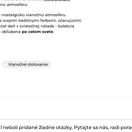
čnú atmosféru.
le nostalgickú vianočnú atmosféru.
a svojimi tradičnými farbami, očarujúcimi
čať deň v sviatočnej nálade - kolekcia
om obľúbená
po celom svete
.
Vianočné stolovanie
ľ neboli pridané žiadne otázky. Pýtajte sa nás, radi por