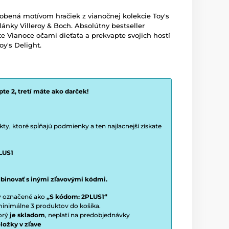
obená motívom hračiek z vianočnej kolekcie Toy's
ánky Villeroy & Boch. Absolútny bestseller
ite Vianoce očami dieťaťa a prekvapte svojich hostí
oy's Delight.
te 2, tretí máte ako darček!
y, ktoré spĺňajú podmienky a ten najlacnejší získate
LUS1
binovať s inými zľavovými kódmi.
ty označené ako
„S kódom: 2PLUS1“
í minimálne 3 produktov do košíka.
torý
je skladom
, neplatí na predobjednávky
ložky v zľave