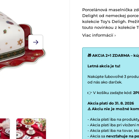
Porcelánová maselnička zd
Delight od nemeckej porcel
kolekcie Toy's Deligh. Prež
touto novinkou z kolekcie T
Viac informácií ›
🎁 AKCIA 2+1 ZDARMA – kúp
Letná akcia je tu!
Nakúpte ľubovoľné 3 produkt
od nás ako darček.
👉 V košíku zadajte kód:
2P
Akcia platí do 31. 8. 2026
⚠️ Akciu nie je možné kom
- Akcia platí iba na produk
- Akcia platí iba pri vložen
- Akcia platí iba na tovar, k
- Akcia sa
nevzťahuje na po