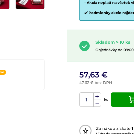
- Akcia neplatí na všetok 
✔️ Podmienky akcie nájde
Skladom > 10 ks
Objednávky do 09:00
ine
57,63 €
47,62 € bez DPH
ks
Za nákup získate
1
Výhody vernostného