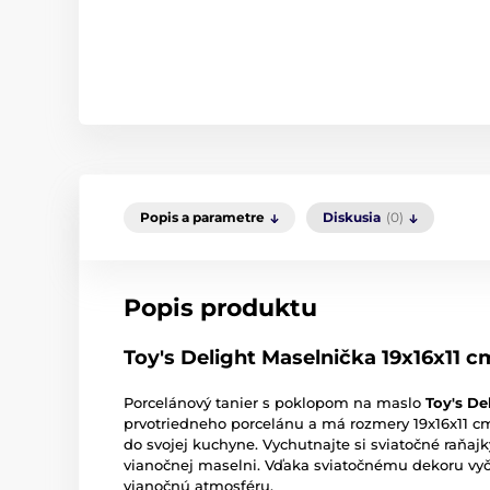
Popis a parametre
Diskusia
(0)
Popis produktu
Toy's Delight Maselnička 19x16x11 c
Porcelánový tanier s poklopom na maslo
Toy's De
prvotriedneho porcelánu a má rozmery 19x16x11 cm
do svojej kuchyne. Vychutnajte si sviatočné raňajk
vianočnej maselni. Vďaka sviatočnému dekoru vyč
vianočnú atmosféru.