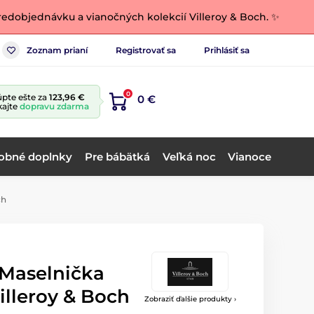
edobjednávku a vianočných kolekcií Villeroy & Boch. ✨
Zoznam prianí
Registrovať sa
Prihlásiť sa
0
pte ešte za
123,96 €
0 €
kajte
dopravu zdarma
obné doplnky
Pre bábätká
Veľká noc
Vianoce
ch
 Maselnička
Villeroy & Boch
Zobraziť ďalšie produkty ›