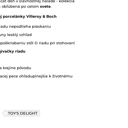
čať deň v slávnostnej nálade - kolekcia
om obľúbená
po celom
svete
.
j porcelánky Villeroy & Boch
iadu nepodlieha praskaniu
ívny lesklý vzhľad
poškriabaniu stôl či riadu pri stohovaní
ývačky riadu
a krajine pôvodu
acej pece ohľaduplnejšie k životnému
TOY'S DELIGHT