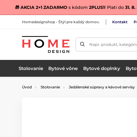
🎁 AKCIA 2+1 ZADARMO
s kódom
2PLUS1
! Platí do
31. 8
Homedesignshop - Štýl pre každý domov.
Kontakt
P
Napr. produkt, kategóri
Stolovanie
Bytové vône
Bytové doplnky
Bytov
Úvod
Stolovanie
Jedálenské súpravy a kávové servisy