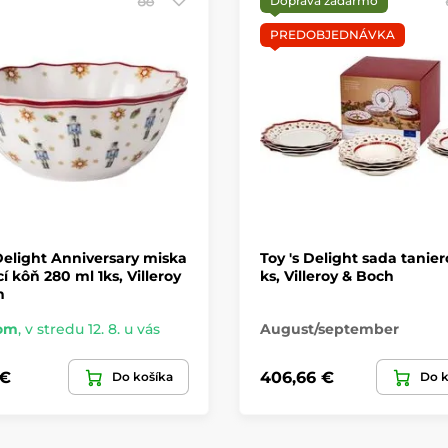
Doprava zadarmo
PREDOBJEDNÁVKA
Delight Anniversary miska
Toy 's Delight sada tanier
í kôň 280 ml 1ks, Villeroy
ks, Villeroy & Boch
h
om
,
v stredu 12. 8. u vás
August/september
 €
406,66 €
Do košíka
Do k