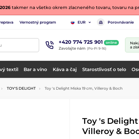
. 2026
takmer na všetko okrem zlacneného tovaru, tovaru na pr
reprava
Vernostný program
Porovnávanie
EUR
+420 774 725 901
online
Nakú
u
a zís
Zavolajte nám
(Po-Pi 9-16)
ý textil
Bar a víno
Káva a čaj
Starostlivosť o telo
Os
TOY'S DELIGHT
Toy 's Delight Miska 19 cm, Villeroy & Boch
Toy 's Deligh
Villeroy & Bo