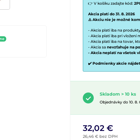
👉 V košíku zadajte kód:
2P
Akcia platí do 31. 8. 2026
⚠️ Akciu nie je možné kom
- Akcia platí iba na produk
- Akcia platí iba pri vložen
ine
- Akcia platí iba na tovar, k
- Akcia sa
nevzťahuje na po
- Akcia neplatí na všetok 
✔️ Podmienky akcie nájde
Skladom > 10 ks
Objednávky do 10. 8.
32,02 €
26,46 € bez DPH