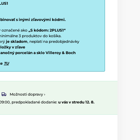
LUS1
binovať s inými zľavovými kódmi.
ty označené ako
„S kódom: 2PLUS1“
í minimálne 3 produktov do košíka.
torý
je skladom
, neplatí na predobjednávky
ložky v zľave
vianočný porcelán a sklo Villeroy & Boch
te
TU
Možnosti dopravy ›
 09:00, predpokladané dodanie:
u vás v stredu 12. 8.