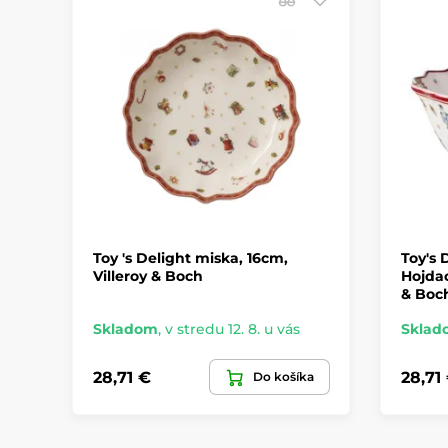
Toy 's Delight miska, 16cm,
Toy's 
Villeroy & Boch
Hojdac
& Boc
Skladom
,
v stredu 12. 8. u vás
Sklad
28,71 €
28,71
Do košíka