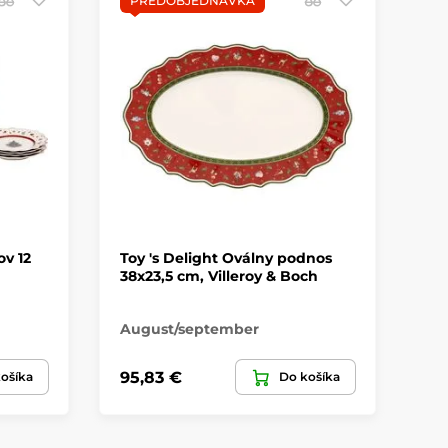
PREDOBJEDNÁVKA
P
ov 12
Toy 's Delight Oválny podnos
To
38x23,5 cm, Villeroy & Boch
sal
August/september
Au
95,83 €
40
ošíka
Do košíka