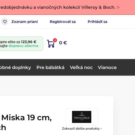
edobjednávku a vianočných kolekcií Villeroy & Boch. ✨
Zoznam prianí
Registrovať sa
Prihlásiť sa
0
pte ešte za
123,96 €
0 €
kajte
dopravu zdarma
obné doplnky
Pre bábätká
Veľká noc
Vianoce
t Miska 19 cm,
ch
Zobraziť ďalšie produkty ›