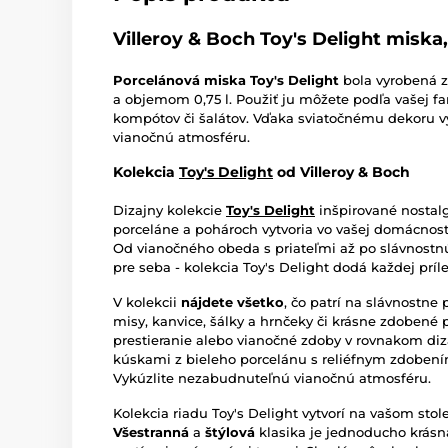
Villeroy & Boch Toy's Delight miska
Porcelánová miska Toy's Delight
bola vyrobená 
a objemom 0,75 l. Použiť ju môžete podľa vašej fa
kompótov či šalátov. Vďaka sviatočnému dekoru v
vianočnú atmosféru.
Kolekcia
Toy's Delight
od Villeroy & Boch
Dizajny kolekcie
Toy's Delight
inšpirované nostal
porceláne a pohároch vytvoria vo vašej domácnos
Od vianočného obeda s priateľmi až po slávnostnú
pre seba - kolekcia Toy's Delight dodá každej príl
V kolekcii
nájdete všetko
, čo patrí na slávnostne 
misy, kanvice, šálky a hrnčeky či krásne zdobené
prestieranie alebo vianočné zdoby v rovnakom diz
kúskami z bieleho porcelánu s reliéfnym zdobení
Vykúzlite nezabudnuteľnú vianočnú atmosféru.
Kolekcia riadu Toy's Delight vytvorí na vašom sto
Všestranná
a
štýlová
klasika je jednoducho krásn