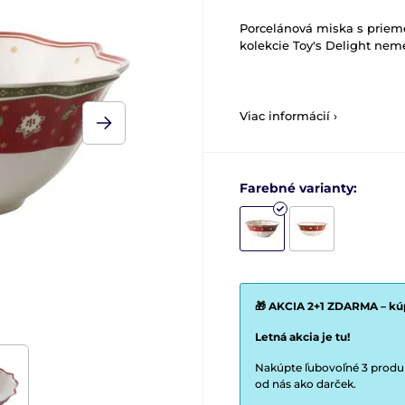
Porcelánová miska s priem
kolekcie Toy's Delight neme
Viac informácií ›
Farebné varianty:
🎁 AKCIA 2+1 ZDARMA – kúp
Letná akcia je tu!
Nakúpte ľubovoľné 3 produkt
od nás ako darček.