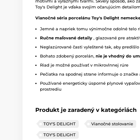
motívmi a výraznými tvarmi. Skvelý spôsob, ako za
Toy's Delight je vďaka svojim očarujúcim detail
Vianočné séria porcelánu Toy's Delight nemecke
Jemné a napriek tomu výnimočne odolné telo r
Ručne maľované detaily
, glazované pre atrakt
Neglazúrované časti vyleštené tak, aby predišlo 
Bohato zdobený porcelán,
nie je vhodný do um
Riad je možné používať v mikrovlnnej rúre
Pečiatka na spodnej strane informuje o značke 
Používané energeticky úsporné plynové vypaľov
prostrediu
Produkt je zaradený v kategóriách
TOY'S DELIGHT
Vianočné stolovanie
TOY'S DELIGHT