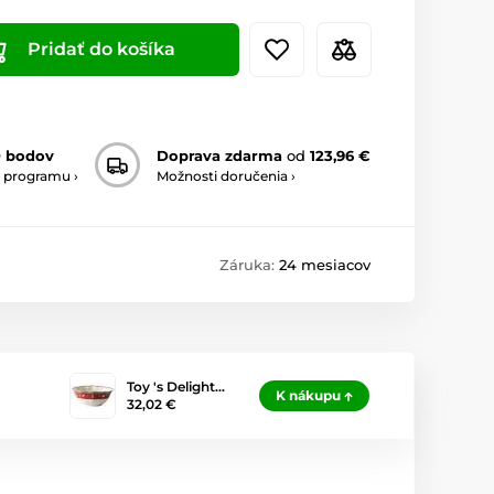
Pridať do košíka
0 bodov
Doprava zdarma
od
123,96 €
 programu ›
Možnosti doručenia ›
0
Záruka:
24 mesiacov
Toy 's Delight…
K nákupu
32,02 €