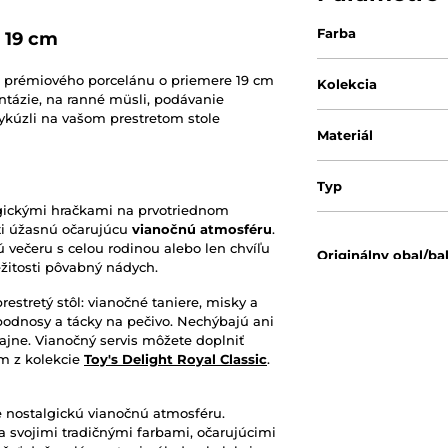
Farba
, 19 cm
z prémiového porcelánu o priemere 19 cm
Kolekcia
ntázie, na ranné müsli, podávanie
ykúzli na vašom prestretom stole
Materiál
Typ
gickými hračkami na prvotriednom
ti úžasnú očarujúcu
vianočnú atmosféru
.
 večeru s celou rodinou alebo len chvíľu
Originálny obal/ba
ežitosti pôvabný nádych.
prestretý stôl: vianočné taniere, misky a
 podnosy a tácky na pečivo. Nechýbajú ani
ajne. Vianočný servis môžete doplniť
m z kolekcie
Toy's Delight Royal Classic
.
le nostalgickú vianočnú atmosféru.
a svojimi tradičnými farbami, očarujúcimi