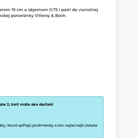
erom 19 cm a objemom 0,75 l patrí do vianočnej
ckej porcelánky Villeroy & Boch.
te 2, tretí máte ako darček!
y, ktoré spĺňajú podmienky a ten najlacnejší získate