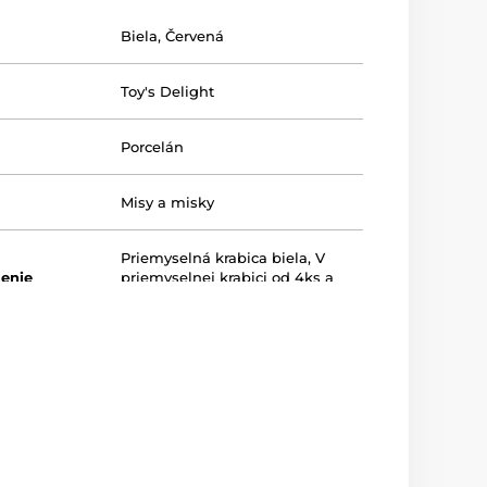
Biela
,
Červená
Toy's Delight
Porcelán
Misy a misky
Priemyselná krabica biela
,
V
lenie
priemyselnej krabici od 4ks a
viac