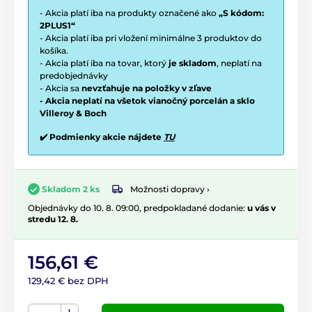
- Akcia platí iba na produkty označené ako
„S kódom:
2PLUS1“
- Akcia platí iba pri vložení minimálne 3 produktov do
košíka.
- Akcia platí iba na tovar, ktorý
je skladom
, neplatí na
predobjednávky
- Akcia sa
nevzťahuje na položky v zľave
- Akcia neplatí na všetok vianočný porcelán a sklo
Villeroy & Boch
✔️ Podmienky akcie nájdete
TU
Možnosti dopravy ›
Skladom 2 ks
Objednávky do 10. 8. 09:00, predpokladané dodanie:
u vás v
stredu 12. 8.
156,61 €
129,42 € bez DPH