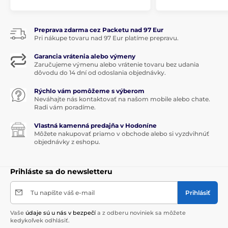
Preprava zdarma cez Packetu nad 97 Eur
Pri nákupe tovaru nad 97 Eur platíme prepravu.
Garancia vrátenia alebo výmeny
Zaručujeme výmenu alebo vrátenie tovaru bez udania
dôvodu do 14 dní od odoslania objednávky.
Rýchlo vám pomôžeme s výberom
Neváhajte nás kontaktovať na našom mobile alebo chate.
Radi vám poradíme.
Vlastná kamenná predajňa v Hodoníne
Môžete nakupovať priamo v obchode alebo si vyzdvihnúť
objednávky z eshopu.
Prihláste sa do newsletteru
Tu napíšte váš e-mail
Prihlásiť
Vaše
údaje sú u nás v bezpečí
a z odberu noviniek sa môžete
kedykoľvek odhlásiť.