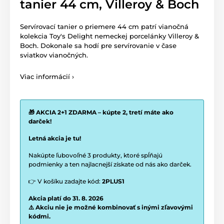
tanier 44 cm, Villeroy & Boch
Servírovací tanier o priemere 44 cm patrí vianočná
kolekcia Toy's Delight nemeckej porcelánky Villeroy &
Boch. Dokonale sa hodí pre servírovanie v čase
sviatkov vianočných.
Viac informácií ›
🎁 AKCIA 2+1 ZDARMA – kúpte 2, tretí máte ako
darček!
Letná akcia je tu!
Nakúpte ľubovoľné 3 produkty, ktoré spĺňajú
podmienky a ten najlacnejší získate od nás ako darček.
👉 V košíku zadajte kód:
2PLUS1
Akcia platí do 31. 8. 2026
⚠️ Akciu nie je možné kombinovať s inými zľavovými
kódmi.