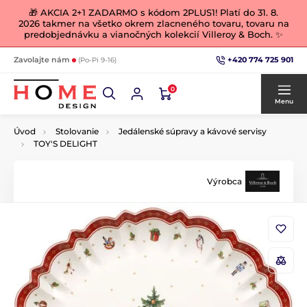
🎁 AKCIA 2+1 ZADARMO s kódom 2PLUS1! Platí do 31. 8.
2026 takmer na všetko okrem zlacneného tovaru, tovaru na
predobjednávku a vianočných kolekcií Villeroy & Boch. ✨
+420 774 725 901
Zavolajte nám
(Po-Pi 9-16)
0
Menu
Úvod
Stolovanie
Jedálenské súpravy a kávové servisy
TOY'S DELIGHT
Výrobca