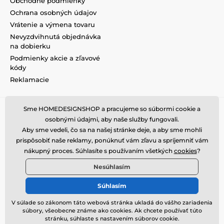
Obchodné podmienky
Ochrana osobných údajov
Vrátenie a výmena tovaru
Nevyzdvihnutá objednávka
na dobierku
Podmienky akcie a zľavové
kódy
Reklamacie
Sme HOMEDESIGNSHOP a pracujeme so súbormi cookie a
osobnými údajmi, aby naše služby fungovali.
Aby sme vedeli, čo sa na našej stránke deje, a aby sme mohli
prispôsobiť naše reklamy, ponúknuť vám zľavu a spríjemniť vám
nákupný proces. Súhlasíte s používaním všetkých
cookies
?
Nesúhlasím
Súhlasím
V súlade so zákonom táto webová stránka ukladá do vášho zariadenia
súbory, všeobecne známe ako cookies. Ak chcete používať túto
© 2026 www.homedesignshop.sk ⦁ E-shop vytvorila
SIMPLIA.cz
stránku, súhlaste s nastavením súborov cookie.