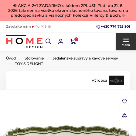
🎁 AKCIA 2+1 ZADARMO s kódom 2PLUS1! Platí do 31. 8.
2026 takmer na všetko okrem zlacneného tovaru, tovaru na
predobjednávku a vianočných kolekcií Villeroy & Boch. ✨
+420 774 725 901
Zavolajte nám
(Po-Pi 9-16)
0
Menu
Úvod
Stolovanie
Jedálenské súpravy a kávové servisy
TOY'S DELIGHT
Výrobca