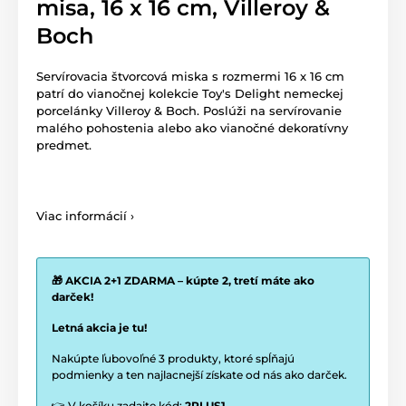
misa, 16 x 16 cm, Villeroy &
Boch
Servírovacia štvorcová miska s rozmermi 16 x 16 cm
patrí do vianočnej kolekcie Toy's Delight nemeckej
porcelánky Villeroy & Boch. Poslúži na servírovanie
malého pohostenia alebo ako vianočné dekoratívny
predmet.
Viac informácií ›
🎁 AKCIA 2+1 ZDARMA – kúpte 2, tretí máte ako
darček!
Letná akcia je tu!
Nakúpte ľubovoľné 3 produkty, ktoré spĺňajú
podmienky a ten najlacnejší získate od nás ako darček.
👉 V košíku zadajte kód:
2PLUS1