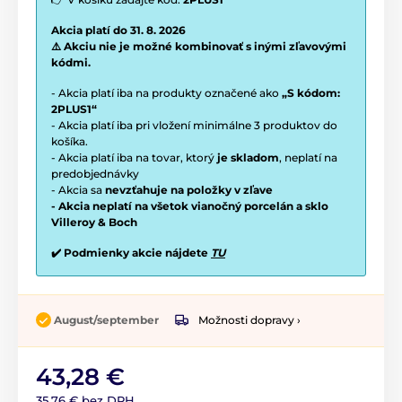
Akcia platí do 31. 8. 2026
⚠️ Akciu nie je možné kombinovať s inými zľavovými
kódmi.
- Akcia platí iba na produkty označené ako
„S kódom:
2PLUS1“
- Akcia platí iba pri vložení minimálne 3 produktov do
košíka.
- Akcia platí iba na tovar, ktorý
je skladom
, neplatí na
predobjednávky
- Akcia sa
nevzťahuje na položky v zľave
- Akcia neplatí na všetok vianočný porcelán a sklo
Villeroy & Boch
✔️ Podmienky akcie nájdete
TU
Možnosti dopravy ›
August/september
43,28 €
35,76 € bez DPH