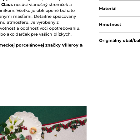
 Claus
nesúci vianočný stromček a
Materiál
oníkom. Všetko je obklopené bohato
enými mašľami. Detailne spracovaný
nú atmosféru. Je vyrobený z
Hmotnosť
ivotnosť a odolnosť voči opotrebovaniu.
ebo ako darček pre vašich blízkych.
Originálny obal/ba
meckej porcelánovej značky Villeroy &