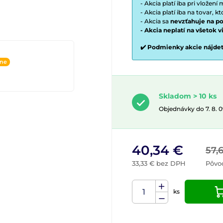
- Akcia platí iba pri vložen
- Akcia platí iba na tovar, k
- Akcia sa
nevzťahuje na po
- Akcia neplatí na všetok 
✔️ Podmienky akcie nájde
ine
Skladom > 10 ks
Objednávky do 7. 8. 
40,34 €
57,
33,33 € bez DPH
Pôvo
ks