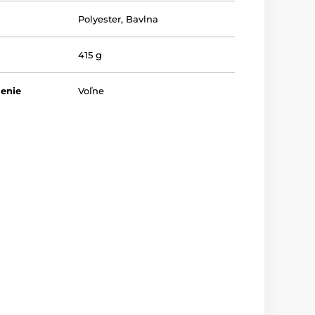
Polyester
,
Bavlna
415 g
lenie
Voľne