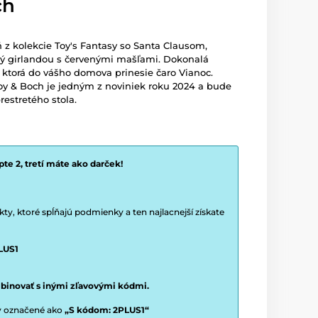
ch
z kolekcie Toy's Fantasy so Santa Clausom,
ý girlandou s červenými mašľami. Dokonalá
, ktorá do vášho domova prinesie čaro Vianoc.
roy & Boch je jedným z noviniek roku 2024 a bude
estretého stola.
te 2, tretí máte ako darček!
y, ktoré spĺňajú podmienky a ten najlacnejší získate
LUS1
binovať s inými zľavovými kódmi.
ty označené ako
„S kódom: 2PLUS1“