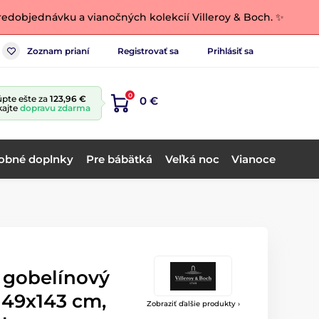
edobjednávku a vianočných kolekcií Villeroy & Boch. ✨
Zoznam prianí
Registrovať sa
Prihlásiť sa
0
pte ešte za
123,96 €
0 €
kajte
dopravu zdarma
obné doplnky
Pre bábätká
Veľká noc
Vianoce
 gobelínový
 49x143 cm,
Zobraziť ďalšie produkty ›