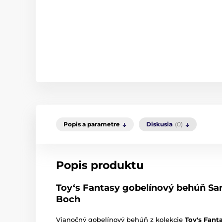
Popis a parametre
Diskusia
(0)
Popis produktu
Toy‘s Fantasy gobelínový behúň San
Boch
Vianočný gobelínový behúň z kolekcie
Toy's Fant