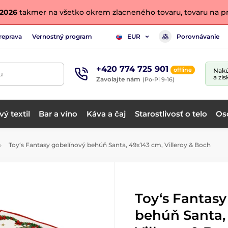
. 2026
takmer na všetko okrem zlacneného tovaru, tovaru na pr
reprava
Vernostný program
Porovnávanie
EUR
+420 774 725 901
offline
Nakú
u
a zís
Zavolajte nám
(Po-Pi 9-16)
ý textil
Bar a víno
Káva a čaj
Starostlivosť o telo
Os
Toy‘s Fantasy gobelínový behúň Santa, 49x143 cm, Villeroy & Boch
Toy‘s Fantasy
behúň Santa,