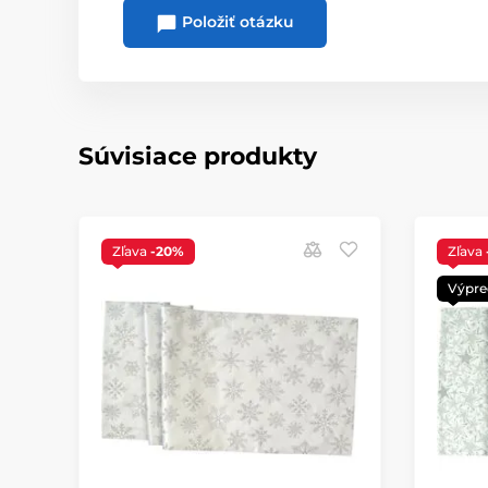
Položiť otázku
Súvisiace produkty
Zľava
-20%
Zľava
Výpre