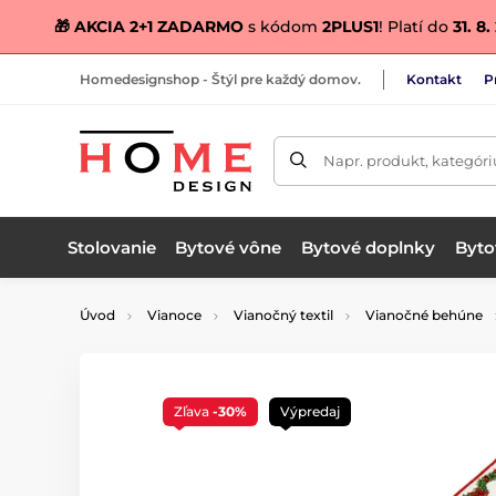
🎁 AKCIA 2+1 ZADARMO
s kódom
2PLUS1
! Platí do
31. 8
Homedesignshop - Štýl pre každý domov.
Kontakt
P
Napr. produkt, kategóri
Stolovanie
Bytové vône
Bytové doplnky
Bytov
Úvod
Vianoce
Vianočný textil
Vianočné behúne
Zľava
-30%
Výpredaj