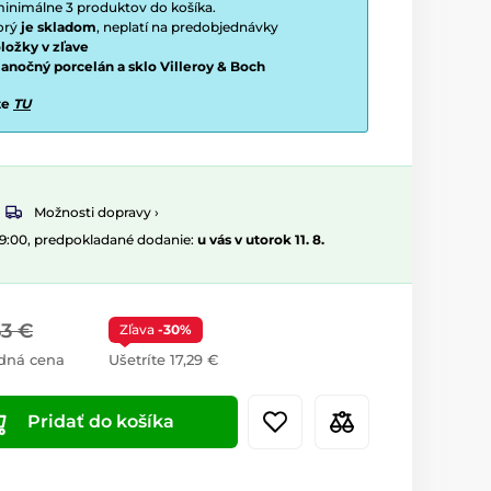
í minimálne 3 produktov do košíka.
torý
je skladom
, neplatí na predobjednávky
ložky v zľave
vianočný porcelán a sklo Villeroy & Boch
te
TU
Možnosti dopravy ›
09:00, predpokladané dodanie:
u vás v utorok 11. 8.
63 €
Zľava
-30%
dná cena
Ušetríte 17,29 €
Pridať do košíka