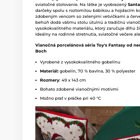
sviatočné stolovanie. Na látke je vyobrazený
Santa
darčeky spolu s roztomilou bábikou a hojdacím k
zdobeným vencom so zelenými vetvičkami a červ
behúň dodá vášmu stolu útulnú a tradičnú vianoč
vysokokvalitného materiálu, ktorý zaručuje dlhú ž
Ideálny na rodinné stretnutia, sviatočné večere al
Vianočná porcelánová séria Toy's Fantasy od ne
Boch
Vyrobené z vysokokvalitného gobelínu
Materiál:
gobelín, 70 % bavlna, 30 % polyester
Rozmery
: 49 x 143 cm
Bohato zdobené vianočnými motívmi
Možno prať v práčke pri 40 °C