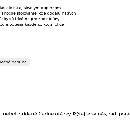
cké, ale sú aj skvelým doplnkom
vianočné stolovanie, kde dodajú nádych
úsky sú ideálne pre zberateľov,
toré potešia každého, kto si chce
nočné behúne
ľ neboli pridané žiadne otázky. Pýtajte sa nás, radi por