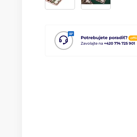
Potrebujete poradiť?
offl
Zavolajte na
+420 774 725 901