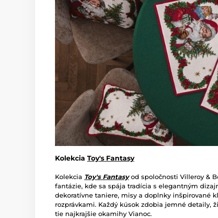
Kolekcia
Toy's Fantasy
Kolekcia
Toy's Fantasy
od spoločnosti Villeroy & 
fantázie, kde sa spája tradícia s elegantným diza
dekoratívne taniere, misy a doplnky inšpirované 
rozprávkami. Každý kúsok zdobia jemné detaily, ži
tie najkrajšie okamihy Vianoc.