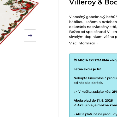
Villeroy & Bo
Vianočný gobelínový behúň 
bábikou, koňom a ozdoben
dekorácia na sviatočný stôl
Bežec od spoločnosti Ville
skvelým doplnkom vášho pr
Viac informácií ›
🎁 AKCIA 2+1 ZDARMA – kúp
Letná akcia je tu!
Nakúpte ľubovoľné 3 produkt
od nás ako darček.
👉 V košíku zadajte kód:
2P
Akcia platí do 31. 8. 2026
⚠️ Akciu nie je možné kom
- Akcia platí iba na produk