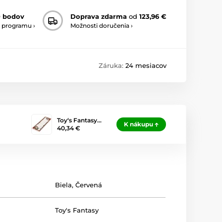
0 bodov
Doprava zdarma
od
123,96 €
 programu ›
Možnosti doručenia ›
Záruka:
24 mesiacov
Toy‘s Fantasy…
K nákupu
40,34 €
Biela
,
Červená
Toy's Fantasy