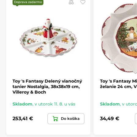
Doprava zadarmo
Vyrobené v Nemecku, o čom informuje pečiatka na
spodnej strane
Používané energeticky úsporné plynové vypaľovacej
pece ohľaduplnejšie k životnému prostrediu
Produkt je zaradený v kategóriách
TOY'S FANTASY
Servírovanie
Vianočné stolovanie
TOY'S FANTASY
Toy 's Fantasy Delený vianočný
Toy 's Fantasy 
tanier Nostalgia, 38x38x19 cm,
želanie 24 cm, V
Villeroy & Boch
Skladom
,
v utorok 11. 8. u vás
Skladom
,
v utoro
253,41 €
34,49 €
Do košíka