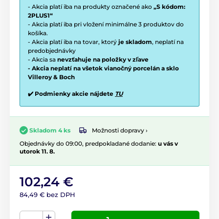
- Akcia platí iba na produkty označené ako
„S kódom:
2PLUS1“
- Akcia platí iba pri vložení minimálne 3 produktov do
košíka.
- Akcia platí iba na tovar, ktorý
je skladom
, neplatí na
predobjednávky
- Akcia sa
nevzťahuje na položky v zľave
- Akcia neplatí na všetok vianočný porcelán a sklo
Villeroy & Boch
✔️ Podmienky akcie nájdete
TU
Možnosti dopravy ›
Skladom 4 ks
Objednávky do 09:00, predpokladané dodanie:
u vás v
utorok 11. 8.
102,24 €
84,49 € bez DPH