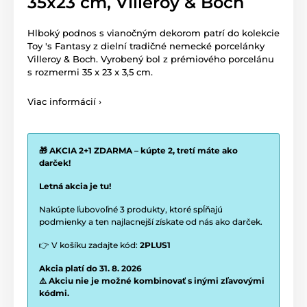
35x23 cm, Villeroy & Boch
Hlboký podnos s vianočným dekorom patrí do kolekcie
Toy 's Fantasy z dielní tradičné nemecké porcelánky
Villeroy & Boch. Vyrobený bol z prémiového porcelánu
s rozmermi 35 x 23 x 3,5 cm.
Viac informácií ›
🎁 AKCIA 2+1 ZDARMA – kúpte 2, tretí máte ako
darček!
Letná akcia je tu!
Nakúpte ľubovoľné 3 produkty, ktoré spĺňajú
podmienky a ten najlacnejší získate od nás ako darček.
👉 V košíku zadajte kód:
2PLUS1
Akcia platí do 31. 8. 2026
⚠️ Akciu nie je možné kombinovať s inými zľavovými
kódmi.