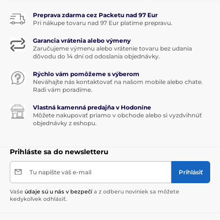
Preprava zdarma cez Packetu nad 97 Eur
Pri nákupe tovaru nad 97 Eur platíme prepravu.
Garancia vrátenia alebo výmeny
Zaručujeme výmenu alebo vrátenie tovaru bez udania
dôvodu do 14 dní od odoslania objednávky.
Rýchlo vám pomôžeme s výberom
Neváhajte nás kontaktovať na našom mobile alebo chate.
Radi vám poradíme.
Vlastná kamenná predajňa v Hodoníne
Môžete nakupovať priamo v obchode alebo si vyzdvihnúť
objednávky z eshopu.
Prihláste sa do newsletteru
Tu napíšte váš e-mail
Prihlásiť
Vaše
údaje sú u nás v bezpečí
a z odberu noviniek sa môžete
kedykoľvek odhlásiť.