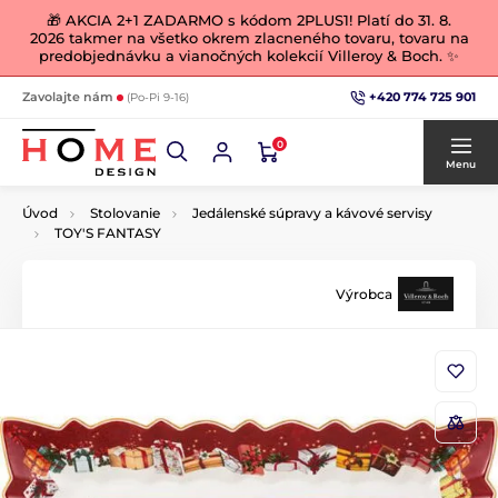
🎁 AKCIA 2+1 ZADARMO s kódom 2PLUS1! Platí do 31. 8.
2026 takmer na všetko okrem zlacneného tovaru, tovaru na
predobjednávku a vianočných kolekcií Villeroy & Boch. ✨
+420 774 725 901
Zavolajte nám
(Po-Pi 9-16)
0
Menu
Úvod
Stolovanie
Jedálenské súpravy a kávové servisy
TOY'S FANTASY
Výrobca